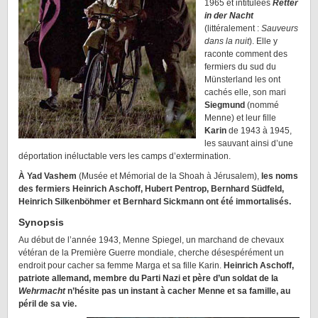
1965 et intitulées
Retter
in der Nacht
(littéralement :
Sauveurs
dans la nuit
). Elle y
raconte comment des
fermiers du sud du
Münsterland les ont
cachés elle, son mari
Siegmund
(nommé
Menne) et leur fille
Karin
de 1943 à 1945,
les sauvant ainsi d’une
déportation inéluctable vers les camps d’extermination.
À Yad Vashem
(Musée et Mémorial de la Shoah à Jérusalem),
les noms
des fermiers Heinrich Aschoff, Hubert Pentrop, Bernhard Südfeld,
Heinrich Silkenböhmer et Bernhard Sickmann ont été immortalisés.
Synopsis
Au début de l’année 1943, Menne Spiegel, un marchand de chevaux
vétéran de la Première Guerre mondiale, cherche désespérément un
endroit pour cacher sa femme Marga et sa fille Karin.
Heinrich Aschoff,
patriote allemand, membre du Parti Nazi et père d’un soldat de la
Wehrmacht
n’hésite pas un instant à cacher Menne et sa famille, au
péril de sa vie.