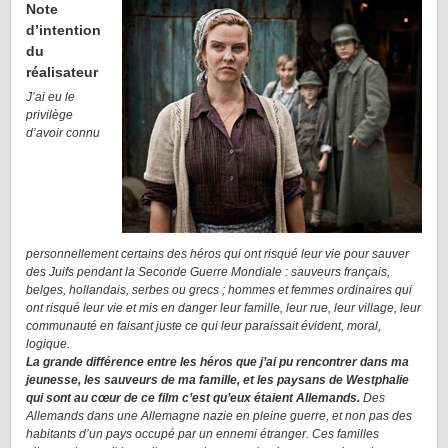
Note
d’intention
du
réalisateur
J’ai eu le
privilège
d’avoir connu
personnellement certains des héros qui ont risqué leur vie pour sauver
des Juifs pendant la Seconde Guerre Mondiale : sauveurs français,
belges, hollandais, serbes ou grecs ; hommes et femmes ordinaires qui
ont risqué leur vie et mis en danger leur famille, leur rue, leur village, leur
communauté en faisant juste ce qui leur paraissait évident, moral,
logique.
La grande différence entre les héros que j’ai pu rencontrer dans ma
jeunesse, les sauveurs de ma famille, et les paysans de Westphalie
qui sont au cœur de ce film c’est qu’eux étaient Allemands.
Des
Allemands dans une Allemagne nazie en pleine guerre, et non pas des
habitants d’un pays occupé par un ennemi étranger. Ces familles