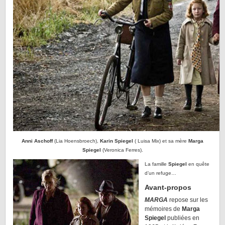
Anni Aschoff
(Lia Hoensbroech),
Karin Spiegel
( Luisa Mix) et sa mère
Marga
Spiegel
(Veronica Ferres).
La famille
Spiegel
en quête
d’un refuge…
Avant-propos
MARGA
repose sur les
mémoires de
Marga
Spiegel
publiées en