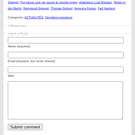
Spiegel
,
Qui sauve une vie sauve le monde entier
,
réalisateur Ludi Boeken
,
Retter in
der Nacht
,
Siegmund Spiegel
,
Thomas Sotinel
,
Veronica Ferres
,
Yad Vashem
Categories:
ACTUALITÉS
,
Dernières parutions
0 Responses
Leave a Reply
Name (required)
Email (required, but never shared)
Web