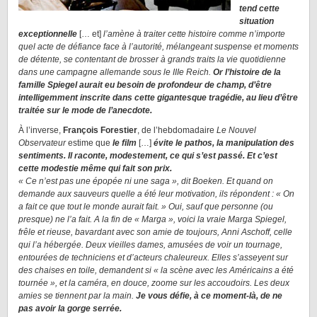
tend cette
situation
exceptionnelle
[… et]
l’amène à traiter cette histoire comme n’importe
quel acte de défiance face à l’autorité, mélangeant suspense et moments
de détente, se contentant de brosser à grands traits la vie quotidienne
dans une campagne allemande sous le IIIe Reich.
Or l’histoire de la
famille Spiegel aurait eu besoin de profondeur de champ, d’être
intelligemment inscrite dans cette gigantesque tragédie, au lieu d’être
traitée sur le mode de l’anecdote.
À l’inverse,
François Forestier
, de l’hebdomadaire
Le Nouvel
Observateur
estime que
le film
[…]
évite le pathos, la manipulation des
sentiments. Il raconte, modestement, ce qui s’est passé. Et c’est
cette modestie même qui fait son prix.
« Ce n’est pas une épopée ni une saga », dit Boeken. Et quand on
demande aux sauveurs quelle a été leur motivation, ils répondent : « On
a fait ce que tout le monde aurait fait. » Oui, sauf que personne (ou
presque) ne l’a fait. A la fin de « Marga », voici la vraie Marga Spiegel,
frêle et rieuse, bavardant avec son amie de toujours, Anni Aschoff, celle
qui l’a hébergée. Deux vieilles dames, amusées de voir un tournage,
entourées de techniciens et d’acteurs chaleureux. Elles s’asseyent sur
des chaises en toile, demandent si « la scène avec les Américains a été
tournée », et la caméra, en douce, zoome sur les accoudoirs. Les deux
amies se tiennent par la main.
Je vous défie, à ce moment-là, de ne
pas avoir la gorge serrée.