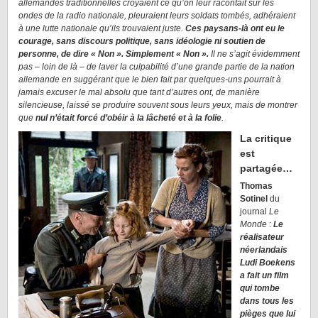
allemandes traditionnelles croyaient ce qu’on leur racontait sur les
ondes de la radio nationale, pleuraient leurs soldats tombés, adhéraient
à une lutte nationale qu’ils trouvaient juste.
Ces paysans-là ont eu le
courage, sans discours politique, sans idéologie ni soutien de
personne, de dire « Non ». Simplement « Non ».
Il ne s’agit évidemment
pas – loin de là – de laver la culpabilité d’une grande partie de la nation
allemande en suggérant que le bien fait par quelques-uns pourrait à
jamais excuser le mal absolu que tant d’autres ont, de manière
silencieuse, laissé se produire souvent sous leurs yeux, mais de montrer
que
nul n’était forcé d’obéir à la lâcheté et à la folie
.
La critique
est
partagée…
Thomas
Sotinel
du
journal
Le
Monde
:
Le
réalisateur
néerlandais
Ludi Boekens
a fait un film
qui tombe
dans tous les
pièges que lui