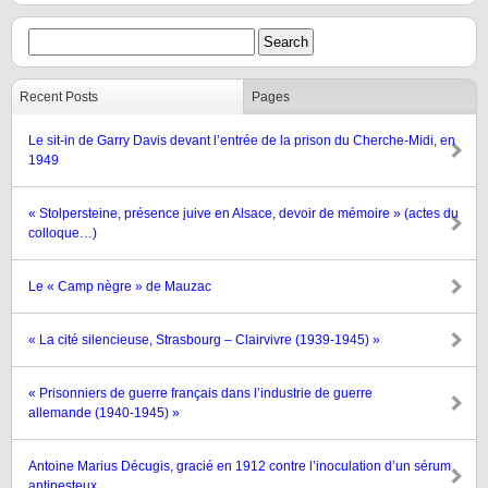
Recent Posts
Pages
Le sit-in de Garry Davis devant l’entrée de la prison du Cherche-Midi, en
1949
« Stolpersteine, présence juive en Alsace, devoir de mémoire » (actes du
colloque…)
Le « Camp nègre » de Mauzac
« La cité silencieuse, Strasbourg – Clairvivre (1939-1945) »
« Prisonniers de guerre français dans l’industrie de guerre
allemande (1940-1945) »
Antoine Marius Décugis, gracié en 1912 contre l’inoculation d’un sérum
antipesteux