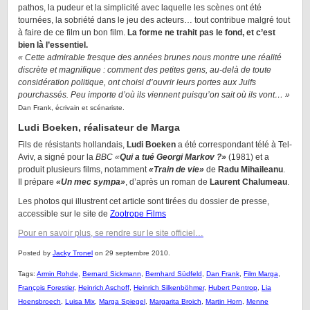
pathos, la pudeur et la simplicité avec laquelle les scènes ont été
tournées, la sobriété dans le jeu des acteurs… tout contribue malgré tout
à faire de ce film un bon film.
La forme ne trahit pas le fond, et c’est
bien là l’essentiel.
« Cette admirable fresque des années brunes nous montre une réalité
discrète et magnifique : comment des petites gens, au-delà de toute
considération politique, ont choisi d’ouvrir leurs portes aux Juifs
pourchassés. Peu importe d’où ils viennent puisqu’on sait où ils vont… »
Dan Frank, écrivain et scénariste.
Ludi Boeken, réalisateur de Marga
Fils de résistants hollandais,
Ludi Boeken
a été correspondant télé à Tel-
Aviv, a signé pour la
BBC
«
Qui a tué Georgi Markov ?»
(1981) et a
produit plusieurs films, notamment
«Train de vie»
de
Radu Mihaileanu
.
Il prépare
«Un mec sympa»
, d’après un roman de
Laurent Chalumeau
.
Les photos qui illustrent cet article sont tirées du dossier de presse,
accessible sur le site de
Zootrope Films
Pour en savoir plus, se rendre sur le
site officiel…
Posted by
Jacky Tronel
on 29 septembre 2010.
Tags:
Armin Rohde
,
Bernard Sickmann
,
Bernhard Südfeld
,
Dan Frank
,
Film Marga
,
François Forestier
,
Heinrich Aschoff
,
Heinrich Silkenböhmer
,
Hubert Pentrop
,
Lia
Hoensbroech
,
Luisa Mix
,
Marga Spiegel
,
Margarita Broich
,
Martin Horn
,
Menne