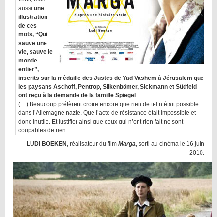
aussi
une
illustration
de ces
mots, “Qui
sauve une
vie, sauve le
monde
entier”,
inscrits sur la médaille des Justes de Yad Vashem à Jérusalem que
les paysans Aschoff, Pentrop, Silkenbömer, Sickmann et Südfeld
ont reçu à la demande de la famille Spiegel
.
(…) Beaucoup préfèrent croire encore que rien de tel n’était possible
dans l’Allemagne nazie. Que l’acte de résistance était impossible et
donc inutile. Et justifier ainsi que ceux qui n’ont rien fait ne sont
coupables de rien.
LUDI BOEKEN
, réalisateur du film
Marga
, sorti au cinéma le 16 juin
2010.