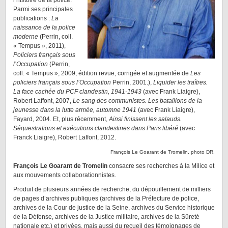
l’histoire de la police.
Parmi ses principales
publications :
La
naissance de la police
moderne
(Perrin, coll.
« Tempus », 2011),
Policiers français sous
l’Occupation
(Perrin,
coll. « Tempus », 2009, édition revue, corrigée et augmentée de
Les
policiers français sous l’Occupation
Perrin, 2001.),
Liquider les traîtres.
La face cachée du PCF clandestin, 1941-1943
(avec Frank Liaigre),
Robert Laffont, 2007,
Le sang des communistes. Les bataillons de la
jeunesse dans la lutte armée, automne 1941
(avec Frank Liaigre),
Fayard, 2004. Et, plus récemment,
Ainsi finissent les salauds.
Séquestrations et exécutions clandestines dans Paris libéré
(avec
Franck Liaigre), Robert Laffont, 2012.
François Le Goarant de Tromelin, photo DR.
François Le Goarant de Tromelin
consacre ses recherches à la Milice et
aux mouvements collaborationnistes.
Produit de plusieurs années de recherche, du dépouillement de milliers
de pages d’archives publiques (archives de la Préfecture de police,
archives de la Cour de justice de la Seine, archives du Service historique
de la Défense, archives de la Justice militaire, archives de la Sûreté
nationale etc.) et privées, mais aussi du recueil des témoignages de