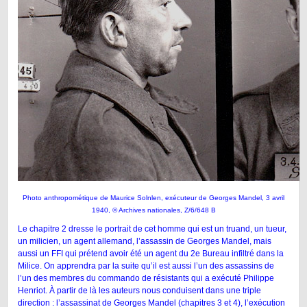
Photo anthropométique de Maurice Solnlen, exécuteur de Georges Mandel, 3 avril
1940, © Archives nationales, Z/6/648 B
Le chapitre 2 dresse le portrait de cet homme qui est un truand, un tueur,
un milicien, un agent allemand, l’assassin de Georges Mandel, mais
aussi un FFI qui prétend avoir été un agent du 2e Bureau infiltré dans la
Milice. On apprendra par la suite qu’il est aussi l’un des assassins de
l’un des membres du commando de résistants qui a exécuté Philippe
Henriot. À partir de là les auteurs nous conduisent dans une triple
direction : l’assassinat de Georges Mandel (chapitres 3 et 4), l’exécution