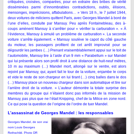
critiquées, croisées, comparées, pour en extraire des bribes de vérité
disséminées parmi d’innombrables contradictions, oublis, élisions,
mensonges, imprécisions, affabulations… » Vers 18 h., le 7 juillet 1944,
deux voitures de miliciens quittent Paris, avec Georges Mandel à bord de
l’une d’elles, conduite par Mansuy. Peu après Fontainebleau, des à-
coups amènent Mansuy à s’arrêter pour « vérifier la carburation ». « À
l’évidence, Mansuy à simulé un problème de carburation ». La seconde
voiture s’arrête également. « Mansuy soulève le capot du côté gauche
du moteur, les passagers profitent de cet arrêt improvisé pour se
dégourdir les jambes (…) Prenant vraisemblablement appui sur le toit de
l’automobile, Mansuy tire à l’aide d’un 9 mm « Parabellum » sur Mandel
qui lui présente alors son profil droit à une distance de huit-neuf mètres,
10 m au maximum (…) Mandel mort, allongé sur le ventre, est alors
rejoint par Mansuy, qui, ayant fait le tour de la voiture, enjambe le corps
et vide le reste de son chargeur en lui tirant (…) cinq balles dans le dos
(…) Mansuy place un nouveau chargeur dans son automatique et tire sur
l’arrière droit de la voiture. » L’auteur démontre la totale surprise des
membres du groupe qui n’étaient donc pas informés de la mission de
Mansuy, pas plus que ne l’était Knipping, chef de la Milice en zone nord.
Ce qui pose la question de l’origine de l’ordre de tuer Mandel.
L’assassinat de Georges Mandel : les responsables
Georges Mandel, de son vrai
nom Louis Georges
Rothschild. Photo DR