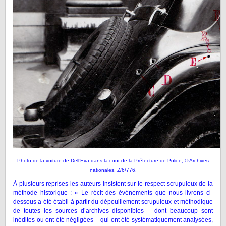
Photo de la voiture de Dell’Eva dans la cour de la Préfecture de Police, © Archives
nationales, Z/6/776.
À plusieurs reprises les auteurs insistent sur le respect scrupuleux de la
méthode historique : « Le récit des événements que nous livrons ci-
dessous a été établi à partir du dépouillement scrupuleux et méthodique
de toutes les sources d’archives disponibles – dont beaucoup sont
inédites ou ont été négligées – qui ont été systématiquement analysées,