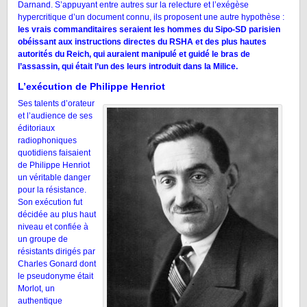
Darnand. S’appuyant entre autres sur la relecture et l’exégèse
hypercritique d’un document connu, ils proposent une autre hypothèse :
les vrais commanditaires seraient les hommes du Sipo-SD parisien
obéissant aux instructions directes du RSHA et des plus hautes
autorités du Reich, qui auraient manipulé et guidé le bras de
l’assassin, qui était l’un des leurs introduit dans la Milice.
L’exécution de Philippe Henriot
Ses talents d’orateur
et l’audience de ses
éditoriaux
radiophoniques
quotidiens faisaient
de Philippe Henriot
un véritable danger
pour la résistance.
Son exécution fut
décidée au plus haut
niveau et confiée à
un groupe de
résistants dirigés par
Charles Gonard dont
le pseudonyme était
Morlot, un
authentique