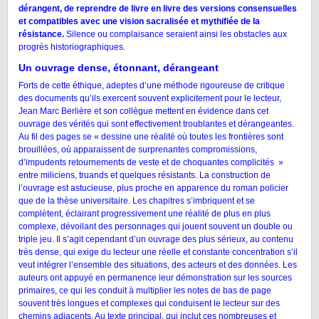
dérangent, de reprendre de livre en livre des versions consensuelles
et compatibles avec une vision sacralisée et mythifiée de la
résistance.
Silence ou complaisance seraient ainsi les obstacles aux
progrès historiographiques.
Un ouvrage dense, étonnant, dérangeant
Forts de cette éthique, adeptes d’une méthode rigoureuse de critique
des documents qu’ils exercent souvent explicitement pour le lecteur,
Jean Marc Berlière et son collègue mettent en évidence dans cet
ouvrage des vérités qui sont effectivement troublantes et dérangeantes.
Au fil des pages se « dessine une réalité où toutes les frontières sont
brouillées, où apparaissent de surprenantes compromissions,
d’impudents retournements de veste et de choquantes complicités »
entre miliciens, truands et quelques résistants. La construction de
l’ouvrage est astucieuse, plus proche en apparence du roman policier
que de la thèse universitaire. Les chapitres s’imbriquent et se
complètent, éclairant progressivement une réalité de plus en plus
complexe, dévoilant des personnages qui jouent souvent un double ou
triple jeu. Il s’agit cependant d’un ouvrage des plus sérieux, au contenu
très dense, qui exige du lecteur une réelle et constante concentration s’il
veut intégrer l’ensemble des situations, des acteurs et des données. Les
auteurs ont appuyé en permanence leur démonstration sur les sources
primaires, ce qui les conduit à multiplier les notes de bas de page
souvent très longues et complexes qui conduisent le lecteur sur des
chemins adjacents. Au texte principal, qui inclut ces nombreuses et