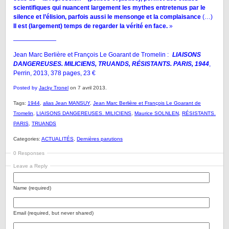
scientifiques qui nuancent largement les mythes entretenus par le
silence et l’élision, parfois aussi le mensonge et la complaisance
(…)
Il est (largement) temps de regarder la vérité en face.
»
———————
Jean Marc Berlière et François Le Goarant de Tromelin :
LIAISONS
DANGEREUSES. MILICIENS, TRUANDS, RÉSISTANTS. PARIS, 1944
,
Perrin, 2013, 378 pages, 23 €
Posted by
Jacky Tronel
on 7 avril 2013.
Tags:
1944
,
alias Jean MANSUY
,
Jean Marc Berlière et François Le Goarant de
Tromelin
,
LIAISONS DANGEREUSES. MILICIENS
,
Maurice SOLNLEN
,
RÉSISTANTS.
PARIS
,
TRUANDS
Categories:
ACTUALITÉS
,
Dernières parutions
0 Responses
Leave a Reply
Name (required)
Email (required, but never shared)