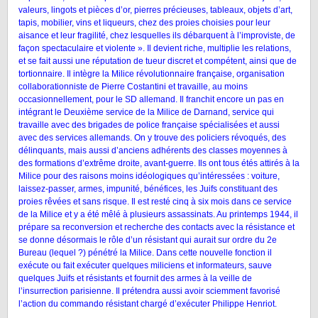
valeurs, lingots et pièces d’or, pierres précieuses, tableaux, objets d’art,
tapis, mobilier, vins et liqueurs, chez des proies choisies pour leur
aisance et leur fragilité, chez lesquelles ils débarquent à l’improviste, de
façon spectaculaire et violente ». Il devient riche, multiplie les relations,
et se fait aussi une réputation de tueur discret et compétent, ainsi que de
tortionnaire. Il intègre la Milice révolutionnaire française, organisation
collaborationniste de Pierre Costantini et travaille, au moins
occasionnellement, pour le SD allemand. Il franchit encore un pas en
intégrant le Deuxième service de la Milice de Darnand, service qui
travaille avec des brigades de police française spécialisées et aussi
avec des services allemands. On y trouve des policiers révoqués, des
délinquants, mais aussi d’anciens adhérents des classes moyennes à
des formations d’extrême droite, avant-guerre. Ils ont tous étés attirés à la
Milice pour des raisons moins idéologiques qu’intéressées : voiture,
laissez-passer, armes, impunité, bénéfices, les Juifs constituant des
proies rêvées et sans risque. Il est resté cinq à six mois dans ce service
de la Milice et y a été mêlé à plusieurs assassinats. Au printemps 1944, il
prépare sa reconversion et recherche des contacts avec la résistance et
se donne désormais le rôle d’un résistant qui aurait sur ordre du 2e
Bureau (lequel ?) pénétré la Milice. Dans cette nouvelle fonction il
exécute ou fait exécuter quelques miliciens et informateurs, sauve
quelques Juifs et résistants et fournit des armes à la veille de
l’insurrection parisienne. Il prétendra aussi avoir sciemment favorisé
l’action du commando résistant chargé d’exécuter Philippe Henriot.