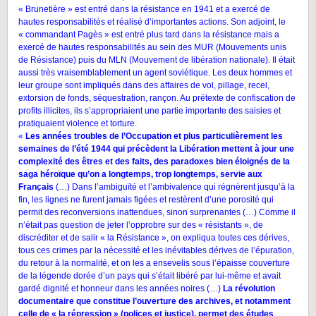
« Brunetière » est entré dans la résistance en 1941 et a exercé de
hautes responsabilités et réalisé d’importantes actions. Son adjoint, le
« commandant Pagès » est entré plus tard dans la résistance mais a
exercé de hautes responsabilités au sein des MUR (Mouvements unis
de Résistance) puis du MLN (Mouvement de libération nationale). Il était
aussi très vraisemblablement un agent soviétique. Les deux hommes et
leur groupe sont impliqués dans des affaires de vol, pillage, recel,
extorsion de fonds, séquestration, rançon. Au prétexte de confiscation de
profits illicites, ils s’appropriaient une partie importante des saisies et
pratiquaient violence et torture.
«
Les années troubles de l’Occupation et plus particulièrement les
semaines de l’été 1944 qui précèdent la Libération mettent à jour une
complexité des êtres et des faits, des paradoxes bien éloignés de la
saga héroïque qu’on a longtemps, trop longtemps, servie aux
Français
(…) Dans l’ambiguïté et l’ambivalence qui régnèrent jusqu’à la
fin, les lignes ne furent jamais figées et restèrent d’une porosité qui
permit des reconversions inattendues, sinon surprenantes (…) Comme il
n’était pas question de jeter l’opprobre sur des « résistants », de
discréditer et de salir « la Résistance », on expliqua toutes ces dérives,
tous ces crimes par la nécessité et les inévitables dérives de l’épuration,
du retour à la normalité, et on les a ensevelis sous l’épaisse couverture
de la légende dorée d’un pays qui s’était libéré par lui-même et avait
gardé dignité et honneur dans les années noires (…)
La révolution
documentaire que constitue l’ouverture des archives, et notamment
celle de « la répression » (polices et justice), permet des études