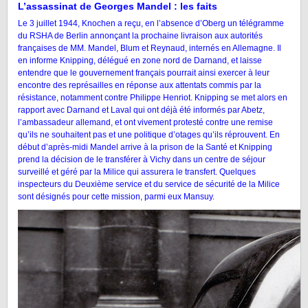
L’assassinat de Georges Mandel : les faits
Le 3 juillet 1944, Knochen a reçu, en l’absence d’Oberg un télégramme
du RSHA de Berlin annonçant la prochaine livraison aux autorités
françaises de MM. Mandel, Blum et Reynaud, internés en Allemagne. Il
en informe Knipping, délégué en zone nord de Darnand, et laisse
entendre que le gouvernement français pourrait ainsi exercer à leur
encontre des représailles en réponse aux attentats commis par la
résistance, notamment contre Philippe Henriot. Knipping se met alors en
rapport avec Darnand et Laval qui ont déjà été informés par Abetz,
l’ambassadeur allemand, et ont vivement protesté contre une remise
qu’ils ne souhaitent pas et une politique d’otages qu’ils réprouvent. En
début d’après-midi Mandel arrive à la prison de la Santé et Knipping
prend la décision de le transférer à Vichy dans un centre de séjour
surveillé et géré par la Milice qui assurera le transfert. Quelques
inspecteurs du Deuxième service et du service de sécurité de la Milice
sont désignés pour cette mission, parmi eux Mansuy.