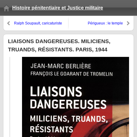
Histoire pénitentiaire et Justice militaire
Ralph Soupault, caricaturiste
Périgueux : le temple
antisémite écroué à la prison de
maçonnique de la rue Saint-
Fresnes (1947-1950)
Front sous Vichy
LIAISONS DANGEREUSES. MILICIENS,
TRUANDS, RÉSISTANTS. PARIS, 1944