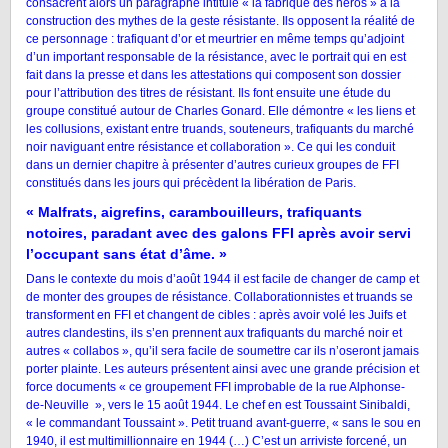
consacrent alors un paragraphe intitulé « la fabrique des héros » à la
construction des mythes de la geste résistante. Ils opposent la réalité de
ce personnage : trafiquant d’or et meurtrier en même temps qu’adjoint
d’un important responsable de la résistance, avec le portrait qui en est
fait dans la presse et dans les attestations qui composent son dossier
pour l’attribution des titres de résistant. Ils font ensuite une étude du
groupe constitué autour de Charles Gonard. Elle démontre « les liens et
les collusions, existant entre truands, souteneurs, trafiquants du marché
noir naviguant entre résistance et collaboration ». Ce qui les conduit
dans un dernier chapitre à présenter d’autres curieux groupes de FFI
constitués dans les jours qui précèdent la libération de Paris.
« Malfrats, aigrefins, carambouilleurs, trafiquants
notoires, paradant avec des galons FFI après avoir servi
l’occupant sans état d’âme. »
Dans le contexte du mois d’août 1944 il est facile de changer de camp et
de monter des groupes de résistance. Collaborationnistes et truands se
transforment en FFI et changent de cibles : après avoir volé les Juifs et
autres clandestins, ils s’en prennent aux trafiquants du marché noir et
autres « collabos », qu’il sera facile de soumettre car ils n’oseront jamais
porter plainte. Les auteurs présentent ainsi avec une grande précision et
force documents « ce groupement FFI improbable de la rue Alphonse-
de-Neuville », vers le 15 août 1944. Le chef en est Toussaint Sinibaldi,
« le commandant Toussaint ». Petit truand avant-guerre, « sans le sou en
1940, il est multimillionnaire en 1944 (…) C’est un arriviste forcené, un