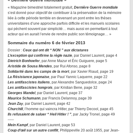
« Dernière Guerre mondiale »
« Magazine bimestriel totalement gratuit,
Dernière Guerre mondiale
s’est donné pour objectif de contribuer à la préservation de la mémoire
liée à cette période terrible en devenant un pont entre les thèses
universitaires d’une approche parfois difficile et les manuels scolaires
qui pèchent souvent par simplicité… mais aussi en permettant à tout
acteur qui en aurait l’envie de rendre public son témoignage… »
Sommaire du numéro 6 de février 2013
Dossier :
Ceux qui ont dit “ NON ” aux dictatures
L’exception qui confirme la règle nazie
, par Daniel Laurent, page 4
Dietrich Bonhoefer
, par Anne Mazur et Éric Guiguere, page 5
Aristide de Sousa Mendes
, par Rui Afonso, page 8
Solidarité dans les camps de la mort
, par Xavier Riaud, page 19
La Résistance japonaise
, par Paul Yannic Laquerre, page 22
Les antifascistes italiens
, par Alexandre Sanguedolce, page 24
Les antifascistes hongrois
, par Kristian Bene, page 32
Georges Mandel
, par Daniel Laurent, page 37
Maurice Schumann
, par Francis Delannoy, page 39
Jean Zay
, par Daniel Laurent, page 42
Churchill
, l’homme qui vaincra Hitler, par Thierry Decool, page 45
Ils refusaient de saluer “ Heil Hitler ! ”
, par Jacky Tronel, page 49
–––
Mein Kampf
, par Daniel Laurent, page 53
Coup d’œil sur un autre conflit
, Philippeville 20 août 1955, par Jean-