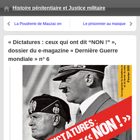
Histoire pénitentiaire et Justice militaire
La Poudrerie de Mauzac en
Le prisonnier au masque
Dordogne : une friche
d’étoffe de la prison d’Étampes
industrielle et militaire oubliée
« Dictatures : ceux qui ont dit “NON !” »,
dossier du e-magazine « Dernière Guerre
mondiale » n° 6