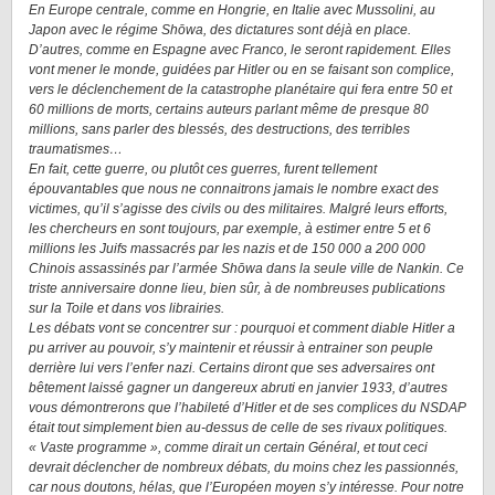
En Europe centrale, comme en Hongrie, en Italie avec Mussolini, au
Japon avec le régime Shōwa, des dictatures sont déjà en place.
D’autres, comme en Espagne avec Franco, le seront rapidement. Elles
vont mener le monde, guidées par Hitler ou en se faisant son complice,
vers le déclenchement de la catastrophe planétaire qui fera entre 50 et
60 millions de morts, certains auteurs parlant même de presque 80
millions, sans parler des blessés, des destructions, des terribles
traumatismes…
En fait, cette guerre, ou plutôt ces guerres, furent tellement
épouvantables que nous ne connaitrons jamais le nombre exact des
victimes, qu’il s’agisse des civils ou des militaires. Malgré leurs efforts,
les chercheurs en sont toujours, par exemple, à estimer entre 5 et 6
millions les Juifs massacrés par les nazis et de 150 000 a 200 000
Chinois assassinés par l’armée Shōwa dans la seule ville de Nankin. Ce
triste anniversaire donne lieu, bien sûr, à de nombreuses publications
sur la Toile et dans vos librairies.
Les débats vont se concentrer sur : pourquoi et comment diable Hitler a
pu arriver au pouvoir, s’y maintenir et réussir à entrainer son peuple
derrière lui vers l’enfer nazi. Certains diront que ses adversaires ont
bêtement laissé gagner un dangereux abruti en janvier 1933, d’autres
vous démontrerons que l’habileté d’Hitler et de ses complices du NSDAP
était tout simplement bien au-dessus de celle de ses rivaux politiques.
« Vaste programme », comme dirait un certain Général, et tout ceci
devrait déclencher de nombreux débats, du moins chez les passionnés,
car nous doutons, hélas, que l’Européen moyen s’y intéresse. Pour notre