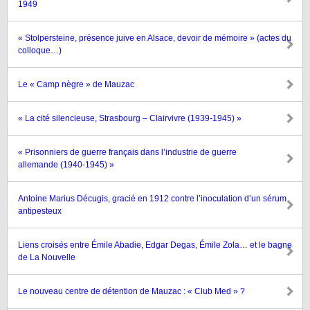
1949
« Stolpersteine, présence juive en Alsace, devoir de mémoire » (actes du
colloque…)
Le « Camp nègre » de Mauzac
« La cité silencieuse, Strasbourg – Clairvivre (1939-1945) »
« Prisonniers de guerre français dans l’industrie de guerre
allemande (1940-1945) »
Antoine Marius Décugis, gracié en 1912 contre l’inoculation d’un sérum
antipesteux
Liens croisés entre Émile Abadie, Edgar Degas, Émile Zola… et le bagne
de La Nouvelle
Le nouveau centre de détention de Mauzac : « Club Med » ?