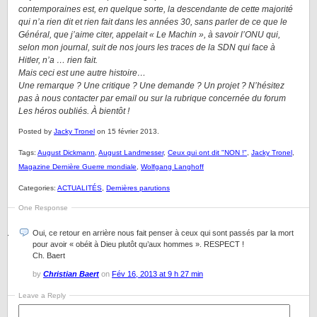
contemporaines est, en quelque sorte, la descendante de cette majorité
qui n’a rien dit et rien fait dans les années 30, sans parler de ce que le
Général, que j’aime citer, appelait « Le Machin », à savoir l’ONU qui,
selon mon journal, suit de nos jours les traces de la SDN qui face à
Hitler, n’a … rien fait.
Mais ceci est une autre histoire…
Une remarque ? Une critique ? Une demande ? Un projet ? N’hésitez
pas à nous contacter par email ou sur la rubrique concernée du forum
Les héros oubliés. À bientôt !
Posted by
Jacky Tronel
on 15 février 2013.
Tags:
August Dickmann
,
August Landmesser
,
Ceux qui ont dit "NON !"
,
Jacky Tronel
,
Magazine Dernière Guerre mondiale
,
Wolfgang Langhoff
Categories:
ACTUALITÉS
,
Dernières parutions
One Response
Oui, ce retour en arrière nous fait penser à ceux qui sont passés par la mort
pour avoir « obéit à Dieu plutôt qu’aux hommes ». RESPECT !
Ch. Baert
by
Christian Baert
on
Fév 16, 2013 at 9 h 27 min
Leave a Reply