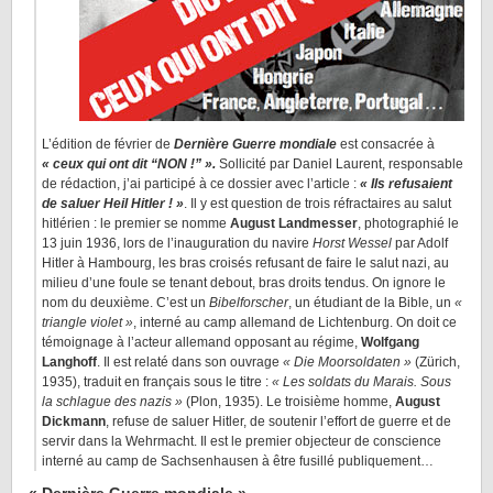
L’édition de février de
Dernière Guerre mondiale
est consacrée à
« ceux qui ont dit “NON !” ».
Sollicité par Daniel Laurent, responsable
de rédaction, j’ai participé à ce dossier avec l’article :
« Ils refusaient
de saluer Heil Hitler ! »
. Il y est question de trois réfractaires au salut
hitlérien : le premier se nomme
August Landmesser
, photographié le
13 juin 1936, lors de l’inauguration du navire
Horst Wessel
par Adolf
Hitler à Hambourg, les bras croisés refusant de faire le salut nazi, au
milieu d’une foule se tenant debout, bras droits tendus. On ignore le
nom du deuxième. C’est un
Bibelforscher
, un étudiant de la Bible, un
«
triangle violet »
, interné au camp allemand de Lichtenburg. On doit ce
témoignage à l’acteur allemand opposant au régime,
Wolfgang
Langhoff
. Il est relaté dans son ouvrage
« Die Moorsoldaten »
(Zürich,
1935), traduit en français sous le titre :
« Les soldats du Marais. Sous
la schlague des nazis »
(Plon, 1935). Le troisième homme,
August
Dickmann
, refuse de saluer Hitler, de soutenir l’effort de guerre et de
servir dans la Wehrmacht. Il est le premier objecteur de conscience
interné au camp de Sachsenhausen à être fusillé publiquement…