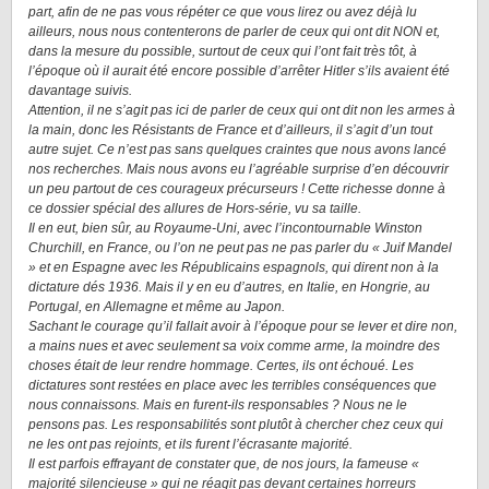
part, afin de ne pas vous répéter ce que vous lirez ou avez déjà lu
ailleurs, nous nous contenterons de parler de ceux qui ont dit NON et,
dans la mesure du possible, surtout de ceux qui l’ont fait très tôt, à
l’époque où il aurait été encore possible d’arrêter Hitler s’ils avaient été
davantage suivis.
Attention, il ne s’agit pas ici de parler de ceux qui ont dit non les armes à
la main, donc les Résistants de France et d’ailleurs, il s’agit d’un tout
autre sujet. Ce n’est pas sans quelques craintes que nous avons lancé
nos recherches. Mais nous avons eu l’agréable surprise d’en découvrir
un peu partout de ces courageux précurseurs ! Cette richesse donne à
ce dossier spécial des allures de Hors-série, vu sa taille.
Il en eut, bien sûr, au Royaume-Uni, avec l’incontournable Winston
Churchill, en France, ou l’on ne peut pas ne pas parler du « Juif Mandel
» et en Espagne avec les Républicains espagnols, qui dirent non à la
dictature dés 1936. Mais il y en eu d’autres, en Italie, en Hongrie, au
Portugal, en Allemagne et même au Japon.
Sachant le courage qu’il fallait avoir à l’époque pour se lever et dire non,
a mains nues et avec seulement sa voix comme arme, la moindre des
choses était de leur rendre hommage. Certes, ils ont échoué. Les
dictatures sont restées en place avec les terribles conséquences que
nous connaissons. Mais en furent-ils responsables ? Nous ne le
pensons pas. Les responsabilités sont plutôt à chercher chez ceux qui
ne les ont pas rejoints, et ils furent l’écrasante majorité.
Il est parfois effrayant de constater que, de nos jours, la fameuse «
majorité silencieuse » qui ne réagit pas devant certaines horreurs