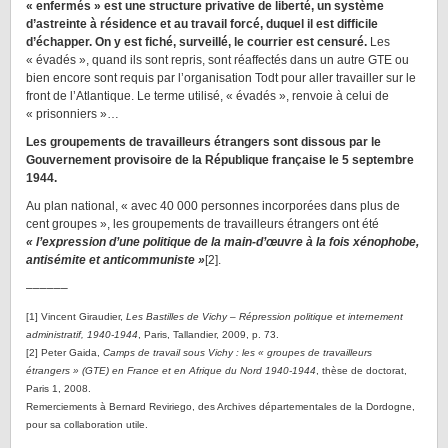
« enfermés » est
une structure privative de liberté, un système
d’astreinte à résidence et au travail forcé, duquel il est difficile
d’échapper
. On y est fiché, surveillé, le courrier est censuré.
Les
« évadés », quand ils sont repris, sont réaffectés dans un autre GTE ou
bien encore sont requis par l’organisation Todt pour aller travailler sur le
front de l’Atlantique. Le terme utilisé, « évadés », renvoie à celui de
« prisonniers »…
Les groupements de travailleurs étrangers sont dissous par le
Gouvernement provisoire de la République française le 5 septembre
1944.
Au plan national, « avec 40 000 personnes incorporées dans plus de
cent groupes », les groupements de travailleurs étrangers ont été
« l’expression d’une politique de la main-d’œuvre à la fois xénophobe,
antisémite et anticommuniste »
[2].
––––––
[1] Vincent Giraudier,
Les Bastilles de Vichy – Répression politique et internement
administratif, 1940-1944
, Paris, Tallandier, 2009, p. 73.
[2] Peter Gaida,
Camps de travail sous Vichy : les « groupes de travailleurs
étrangers » (GTE) en France et en Afrique du Nord 1940-1944
, thèse de doctorat,
Paris 1, 2008.
Remerciements à Bernard Reviriego, des Archives départementales de la Dordogne,
pour sa collaboration utile.