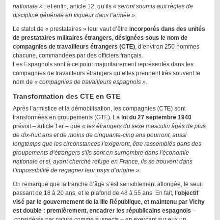
nationale »
; et enfin, article 12, qu’ils
« seront soumis aux règles de
discipline générale en vigueur dans l’armée »
.
Le statut de « prestataires » leur vaut d’être
incorporés dans des unités
de prestataires militaires étrangers, désignées sous le nom de
compagnies de travailleurs étrangers (CTE)
, d’environ 250 hommes
chacune, commandées par des officiers français.
Les Espagnols sont à ce point majoritairement représentés dans les
compagnies de travailleurs étrangers qu’elles prennent très souvent le
nom de
« compagnies de travailleurs espagnols »
.
Transformation des CTE en GTE
Après l’armistice et la démobilisation, les compagnies (CTE) sont
transformées en groupements (GTE). La
loi du 27 septembre 1940
prévoit – article 1er – que
« les étrangers du sexe masculin âgés de plus
de dix-huit ans et de moins de cinquante-cinq ans pourront, aussi
longtemps que les circonstances l’exigeront, être rassemblés dans des
groupements d’étrangers s’ils sont en surnombre dans l’économie
nationale et si, ayant cherché refuge en France, ils se trouvent dans
l’impossibilité de regagner leur pays d’origine »
.
On remarque que la tranche d’âge s’est sensiblement allongée, le seuil
passant de 18 à 20 ans, et le plafond de 48 à 55 ans. En fait,
l’objectif
visé par le gouvernement de la IIIe République, et maintenu par Vichy
est double : premièrement, encadrer les républicains espagnols
–
considérés par nature comme suspects – en exerçant sur eux un