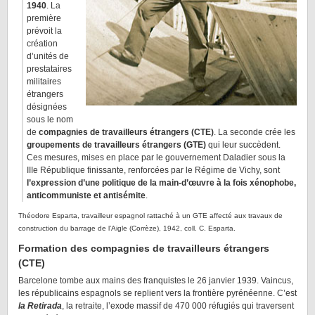
1940
. La
première
prévoit la
création
d’unités de
prestataires
militaires
étrangers
désignées
sous le nom
de
compagnies de travailleurs étrangers (CTE)
. La seconde crée les
groupements de travailleurs étrangers (GTE)
qui leur succèdent.
Ces mesures, mises en place par le gouvernement Daladier sous la
IIIe République finissante, renforcées par le Régime de Vichy, sont
l’expression d’une politique de la main-d’œuvre à la fois xénophobe,
anticommuniste et antisémite
.
Théodore Esparta, travailleur espagnol rattaché à un GTE affecté aux travaux de
construction du barrage de l’Aigle (Corrèze), 1942, coll. C. Esparta.
Formation des compagnies de travailleurs étrangers
(CTE)
Barcelone tombe aux mains des franquistes le 26 janvier 1939. Vaincus,
les républicains espagnols se replient vers la frontière pyrénéenne. C’est
la Retirada
, la retraite, l’exode massif de 470 000 réfugiés qui traversent