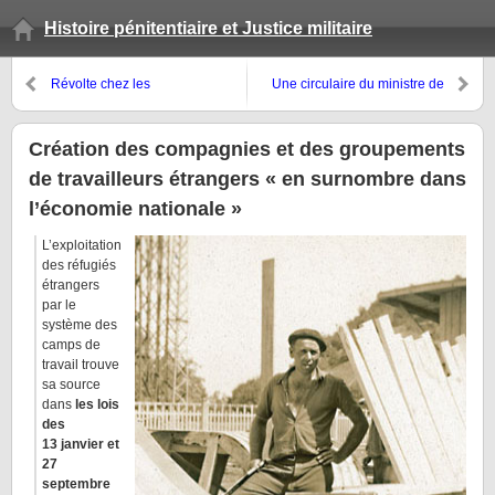
Histoire pénitentiaire et Justice militaire
Révolte chez les
Une circulaire du ministre de
« internationaux » yougoslaves
l’Intérieur définit les modalités
et hongrois du camp de Gurs
d’application du décret-loi du 18
novembre 1939
Création des compagnies et des groupements
de travailleurs étrangers « en surnombre dans
l’économie nationale »
L’exploitation
des réfugiés
étrangers
par le
système des
camps de
travail trouve
sa source
dans
les lois
des
13 janvier et
27
septembre