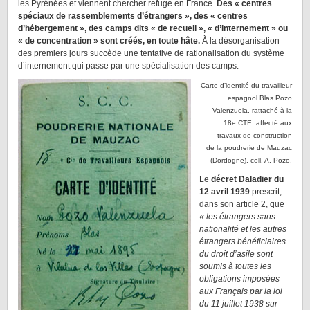
les Pyrénées et viennent chercher refuge en France.
Des « centres
spéciaux de rassemblements d’étrangers », des « centres
d’hébergement », des camps dits « de recueil », « d’internement » ou
« de concentration » sont créés, en toute hâte.
À la désorganisation
des premiers jours succède une tentative de rationalisation du système
d’internement qui passe par une spécialisation des camps.
Carte d’identité du travailleur
espagnol Blas Pozo
Valenzuela, rattaché à la
18e CTE, affecté aux
travaux de construction
de la poudrerie de Mauzac
(Dordogne), coll. A. Pozo.
Le
décret Daladier du
12 avril 1939
prescrit,
dans son article 2, que
« les étrangers sans
nationalité et les autres
étrangers bénéficiaires
du droit d’asile sont
soumis à toutes les
obligations imposées
aux Français par la loi
du 11 juillet 1938 sur