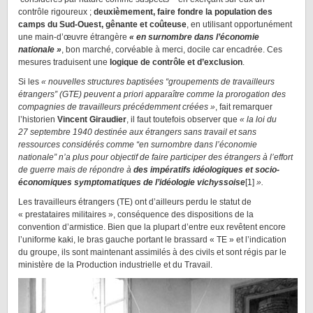
contrôle rigoureux ;
deuxièmement, faire fondre la population des
camps du Sud-Ouest, gênante et coûteuse
, en utilisant opportunément
une main-d’œuvre étrangère
« en surnombre dans l’économie
nationale »
, bon marché, corvéable à merci, docile car encadrée. Ces
mesures traduisent une
logique de contrôle et d’exclusion
.
Si les
« nouvelles structures baptisées “groupements de travailleurs
étrangers” (GTE) peuvent a priori apparaître comme la prorogation des
compagnies de travailleurs précédemment créées »
, fait remarquer
l’historien
Vincent Giraudier
, il faut toutefois observer que
« la loi du
27 septembre 1940 destinée aux étrangers sans travail et sans
ressources considérés comme “en surnombre dans l’économie
nationale” n’a plus pour objectif de faire participer des étrangers à l’effort
de guerre mais de répondre à
des impératifs idéologiques et socio-
économiques symptomatiques de l’idéologie vichyssoise
[1]
».
Les travailleurs étrangers (TE) ont d’ailleurs perdu le statut de
« prestataires militaires », conséquence des dispositions de la
convention d’armistice. Bien que la plupart d’entre eux revêtent encore
l’uniforme kaki, le bras gauche portant le brassard « TE » et l’indication
du groupe, ils sont maintenant assimilés à des civils et sont régis par le
ministère de la Production industrielle et du Travail.