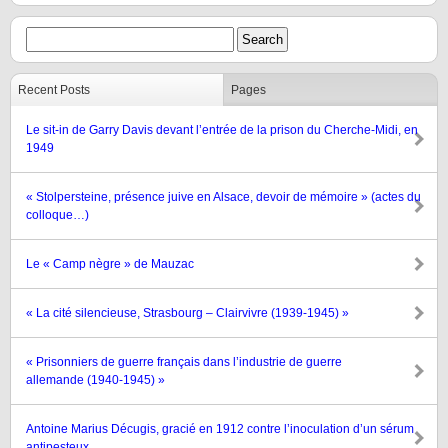
Recent Posts
Pages
Le sit-in de Garry Davis devant l’entrée de la prison du Cherche-Midi, en
1949
« Stolpersteine, présence juive en Alsace, devoir de mémoire » (actes du
colloque…)
Le « Camp nègre » de Mauzac
« La cité silencieuse, Strasbourg – Clairvivre (1939-1945) »
« Prisonniers de guerre français dans l’industrie de guerre
allemande (1940-1945) »
Antoine Marius Décugis, gracié en 1912 contre l’inoculation d’un sérum
antipesteux