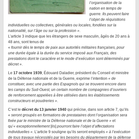
l’organisation de la
nation en temps de
guerre. Ils peuvent faire
l’objet de réquisitions
individuelles ou collectives, générales ou locales, fondées sur la
nationalité, sur l’âge ou sur la profession »
.
L’article 3 indique que les étrangers de sexe masculin, âgés de 20 ans à
48 ans, sont tenus de
«
fournir dès le temps de paix aux autorités militaires françaises, pour
une durée égale à la durée du service imposé aux Français, des
prestations dont le caractère et le mode d’exécution sont déterminés par
décret »
.
Le
17 octobre 1939
, Édouard Daladier, président du Conseil et ministre
de la Défense nationale et de la Guerre, exprime l’intention
« de
constituer, avec une partie des Espagnols qui se trouvent encore dans
les camps du Sud-Ouest, un certain nombre de compagnies d’ouvriers
de renforcement appelées à être utilisées dans les établissements
constructeurs et poudreries »
.
C’est le
décret du 13 janvier 1940
qui précise, dans son article 7, qu’ils
«
seront groupés en formations de prestataires dont l’organisation sera
fixée par le ministre de la Défense nationale et de la Guerre »
et
qu’
« exceptionnellement
[ils]
pourront faire l’objet d’affectations
individuelles »
. L’article 9 souligne qu’ils seront employés
« à l’exécution
de tous travaux nécessités par les besoins du département de la défense