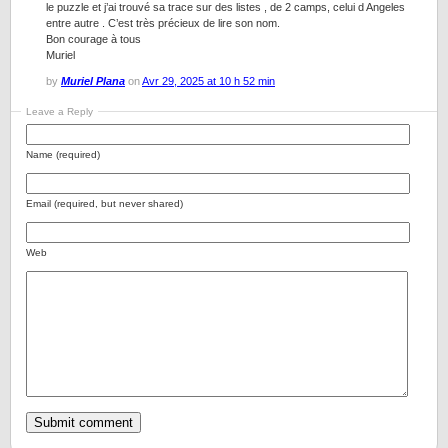
le puzzle et j’ai trouvé sa trace sur des listes , de 2 camps, celui d Angeles
entre autre . C’est très précieux de lire son nom.
Bon courage à tous
Muriel
by
Muriel Plana
on
Avr 29, 2025 at 10 h 52 min
Leave a Reply
Name (required)
Email (required, but never shared)
Web