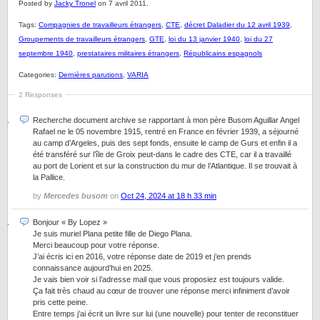
Posted by
Jacky Tronel
on 7 avril 2011.
Tags:
Compagnies de travailleurs étrangers
,
CTE
,
décret Daladier du 12 avril 1939
,
Groupements de travailleurs étrangers
,
GTE
,
loi du 13 janvier 1940
,
loi du 27
septembre 1940
,
prestataires militaires étrangers
,
Républicains espagnols
Categories:
Dernières parutions
,
VARIA
2 Responses
Recherche document archive se rapportant à mon père Busom Aguillar Angel
Rafael ne le 05 novembre 1915, rentré en France en février 1939, a séjourné
au camp d’Argeles, puis des sept fonds, ensuite le camp de Gurs et enfin il a
été transféré sur l’île de Groix peut-dans le cadre des CTE, car il a travaillé
au port de Lorient et sur la construction du mur de l’Atlantique. Il se trouvait à
la Pallice.
by
Mercedes busom
on
Oct 24, 2024 at 18 h 33 min
Bonjour « By Lopez »
Je suis muriel Plana petite fille de Diego Plana.
Merci beaucoup pour votre réponse.
J’ai écris ici en 2016, votre réponse date de 2019 et j’en prends
connaissance aujourd’hui en 2025.
Je vais bien voir si l’adresse mail que vous proposiez est toujours valide.
Ça fait très chaud au cœur de trouver une réponse merci infiniment d’avoir
pris cette peine.
Entre temps j’ai écrit un livre sur lui (une nouvelle) pour tenter de reconstituer