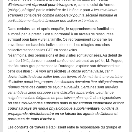
d’internement répressif pour étrangers »
, comme celui du Vernet
(Ariège), désigné par le ministère de l’Intérieur pour
« les travailleurs
étrangers considérés comme dangereux pour la sécurité publique et
particulièrement apte à favoriser une action extrémiste »
.
Dans certains cas et après enquête, le
rapprochement familial
est
autorisé par le préfet. Il est subordonné à un niveau de ressources
suffisant pour faire vivre la famille. Ce regroupement concerne les
travailleurs embauchés individuellement. Les réfugiés encadrés
collectivement dans les GTE en sont exclus.
Néanmoins, des permissions et des visites sont autorisées. Au début de
l’année 1941, dans un rapport confidentiel adressé au préfet, M. Pegeot,
chef du sous-groupement de la Dordogne, exprime son désaccord sur
cette question :
« À mon avis
[écrit-il]
, la chose est mauvaise, car il
devient difficile de surveiller tous ces foyers et de maintenir une certaine
discipline parmi les groupes. Les femmes devraient être obligatoirement
réunies dans des camps de séjour surveillés. Certaines sont arrivées
venant de la zone occupée sans difficultés apparentes. Leur tenue
soignée et même élégante ne peut laisser place qu’à deux hypothèses :
ou elles trouvent des subsides dans la prostitution clandestine et font
courir au pays un risque physiologique supplémentaire, ou dans la
propagande révolutionnaire en se faisant les agents de liaisons et
porteuses de mots d’ordre
».
Les
contrats de travail
s’établissent entre le responsable du groupe et