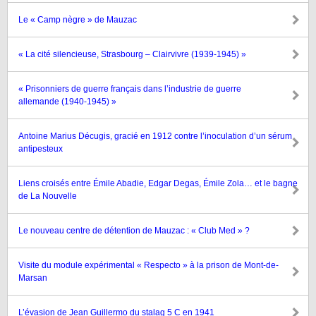
Le « Camp nègre » de Mauzac
« La cité silencieuse, Strasbourg – Clairvivre (1939-1945) »
« Prisonniers de guerre français dans l’industrie de guerre
allemande (1940-1945) »
Antoine Marius Décugis, gracié en 1912 contre l’inoculation d’un sérum
antipesteux
Liens croisés entre Émile Abadie, Edgar Degas, Émile Zola… et le bagne
de La Nouvelle
Le nouveau centre de détention de Mauzac : « Club Med » ?
Visite du module expérimental « Respecto » à la prison de Mont-de-
Marsan
L’évasion de Jean Guillermo du stalag 5 C en 1941