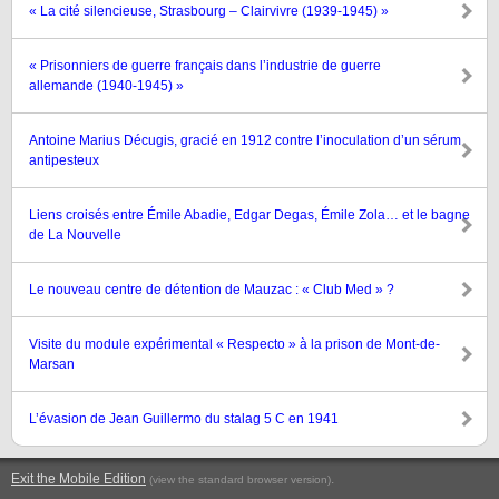
« La cité silencieuse, Strasbourg – Clairvivre (1939-1945) »
« Prisonniers de guerre français dans l’industrie de guerre
allemande (1940-1945) »
Antoine Marius Décugis, gracié en 1912 contre l’inoculation d’un sérum
antipesteux
Liens croisés entre Émile Abadie, Edgar Degas, Émile Zola… et le bagne
de La Nouvelle
Le nouveau centre de détention de Mauzac : « Club Med » ?
Visite du module expérimental « Respecto » à la prison de Mont-de-
Marsan
L’évasion de Jean Guillermo du stalag 5 C en 1941
Exit the Mobile Edition
.
(view the standard browser version)