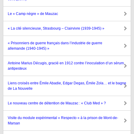
Le « Camp nègre » de Mauzac
« La cité silencieuse, Strasbourg – Clairvivre (1939-1945) »
« Prisonniers de guerre français dans l’industrie de guerre
allemande (1940-1945) »
Antoine Marius Décugis, gracié en 1912 contre l’inoculation d’un sérum
antipesteux
Liens croisés entre Émile Abadie, Edgar Degas, Émile Zola… et le bagne
de La Nouvelle
Le nouveau centre de détention de Mauzac : « Club Med » ?
Visite du module expérimental « Respecto » à la prison de Mont-de-
Marsan