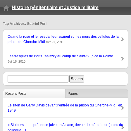
Histoire pénitentiaire et Justice militaire
Tag Archives: Gabriel Péri
Quand la rose et le réséda fleurissaient sur les murs des cellules de la
prison du Cherche-Midi
Avr 24, 2011
Les fresques de Boris Taslitzky au camp de Saint-Sulpice la Pointe
Juil 18, 2010
Recent Posts
Pages
Le sit-in de Garry Davis devant l’entrée de la prison du Cherche-Midi, en
1949
« Stolpersteine, présence juive en Alsace, devoir de mémoire » (actes du
colloque…)