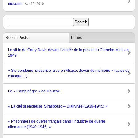
méconnu
Avr 19, 2010
Recent Posts
Pages
Le sit-in de Garry Davis devant l’entrée de la prison du Cherche-Midi, en
1949
« Stolpersteine, présence juive en Alsace, devoir de mémoire » (actes du
colloque…)
Le « Camp nègre » de Mauzac
« La cité silencieuse, Strasbourg – Clairvivre (1939-1945) »
« Prisonniers de guerre français dans l’industrie de guerre
allemande (1940-1945) »