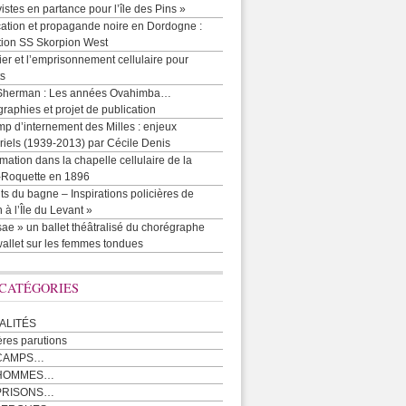
vistes en partance pour l’île des Pins »
cation et propagande noire en Dordogne :
tion SS Skorpion West
r et l’emprisonnement cellulaire pour
ts
Sherman : Les années Ovahimba…
raphies et projet de publication
p d’internement des Milles : enjeux
iels (1939-2013) par Cécile Denis
mation dans la chapelle cellulaire de la
e-Roquette en 1896
ts du bagne – Inspirations policières de
 à l’Île du Levant »
ae » un ballet théâtralisé du chorégraphe
allet sur les femmes tondues
 CATÉGORIES
ALITÉS
ères parutions
CAMPS…
 HOMMES…
PRISONS…