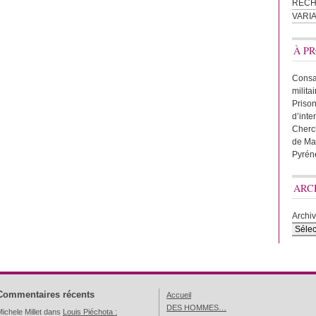
REC
VARI
À PR
Consac
milita
Prison
d’inte
Cherc
de Ma
Pyrén
ARC
Archi
Commentaires récents
Accueil
DES HOMMES…
ichele Millet
dans
Louis Piéchota :