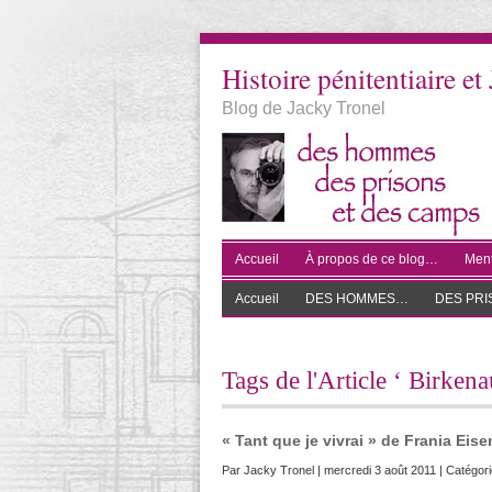
Histoire pénitentiaire et 
Blog de Jacky Tronel
Accueil
À propos de ce blog…
Ment
Accueil
DES HOMMES…
DES PR
Tags de l'Article ‘ Birkena
« Tant que je vivrai » de Frania Ei
Par
Jacky Tronel
| mercredi 3 août 2011 | Catégori