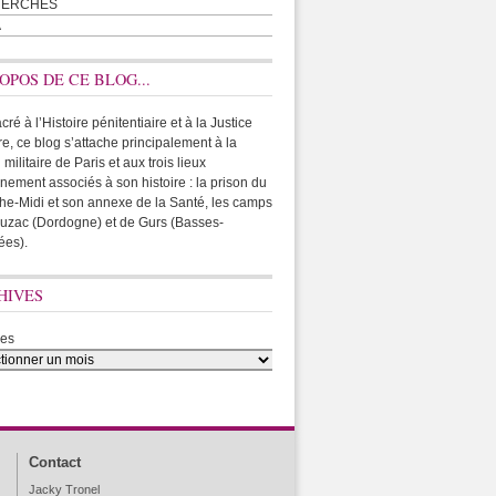
HERCHES
A
OPOS DE CE BLOG...
ré à l’Histoire pénitentiaire et à la Justice
ire, ce blog s’attache principalement à la
 militaire de Paris et aux trois lieux
rnement associés à son histoire : la prison du
he-Midi et son annexe de la Santé, les camps
uzac (Dordogne) et de Gurs (Basses-
ées).
HIVES
ves
Contact
Jacky Tronel