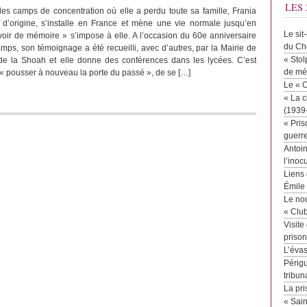
LES 
s camps de concentration où elle a perdu toute sa famille, Frania
 d’origine, s’installe en France et mène une vie normale jusqu’en
Le sit
voir de mémoire » s’impose à elle. A l’occasion du 60e anniversaire
du Ch
amps, son témoignage a été recueilli, avec d’autres, par la Mairie de
« Stol
 de la Shoah et elle donne des conférences dans les lycées. C’est
de mé
de « pousser à nouveau la porte du passé », de se […]
Le « 
« La c
(1939
« Pris
guerr
Antoin
l’inoc
Liens 
Émile
Le no
« Clu
Visite
priso
L’éva
Périgu
tribun
La pri
« Sai