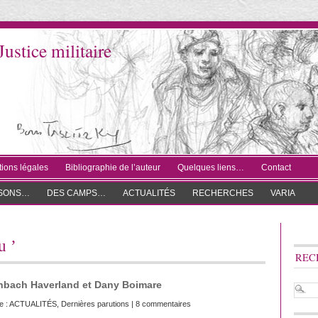
Justice militaire
ions légales
Bibliographie de l’auteur
Quelques liens…
Contact
ISONS…
DES CAMPS…
ACTUALITÉS
RECHERCHES
VARIA
u ’
REC
senbach Haverland et Dany Boimare
e :
ACTUALITÉS
,
Dernières parutions
|
8 commentaires