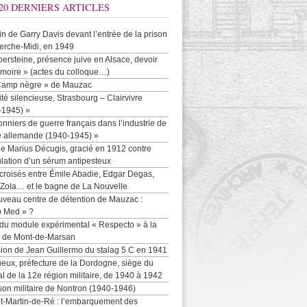
20 DERNIERS ARTICLES
-in de Garry Davis devant l’entrée de la prison
erche-Midi, en 1949
persteine, présence juive en Alsace, devoir
moire » (actes du colloque…)
Camp nègre » de Mauzac
ité silencieuse, Strasbourg – Clairvivre
-1945) »
onniers de guerre français dans l’industrie de
e allemande (1940-1945) »
e Marius Décugis, gracié en 1912 contre
ulation d’un sérum antipesteux
croisés entre Émile Abadie, Edgar Degas,
 Zola… et le bagne de La Nouvelle
uveau centre de détention de Mauzac :
b Med » ?
 du module expérimental « Respecto » à la
n de Mont-de-Marsan
sion de Jean Guillermo du stalag 5 C en 1941
eux, préfecture de la Dordogne, siège du
al de la 12e région militaire, de 1940 à 1942
son militaire de Nontron (1940-1946)
nt-Martin-de-Ré : l’embarquement des