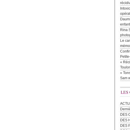
récidi
Intoxi
opéra
Daumie
enfan
Rina 
photog
Le cam
mémor
Confir
Petit
« Réci
Toulon
« Tons
Sam w
LES
ACTU
Derni
DES 
DES
DES 