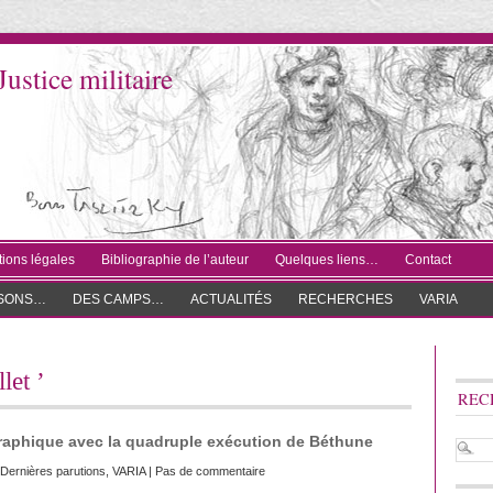
Justice militaire
ions légales
Bibliographie de l’auteur
Quelques liens…
Contact
ISONS…
DES CAMPS…
ACTUALITÉS
RECHERCHES
VARIA
let ’
REC
raphique avec la quadruple exécution de Béthune
Dernières parutions
,
VARIA
|
Pas de commentaire