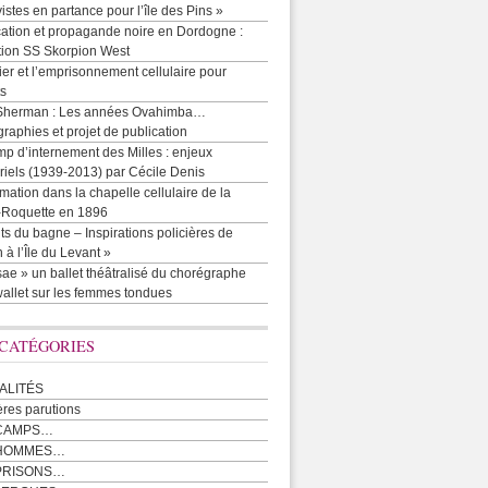
vistes en partance pour l’île des Pins »
cation et propagande noire en Dordogne :
tion SS Skorpion West
r et l’emprisonnement cellulaire pour
ts
Sherman : Les années Ovahimba…
raphies et projet de publication
p d’internement des Milles : enjeux
iels (1939-2013) par Cécile Denis
mation dans la chapelle cellulaire de la
e-Roquette en 1896
ts du bagne – Inspirations policières de
 à l’Île du Levant »
ae » un ballet théâtralisé du chorégraphe
allet sur les femmes tondues
 CATÉGORIES
ALITÉS
ères parutions
CAMPS…
 HOMMES…
PRISONS…