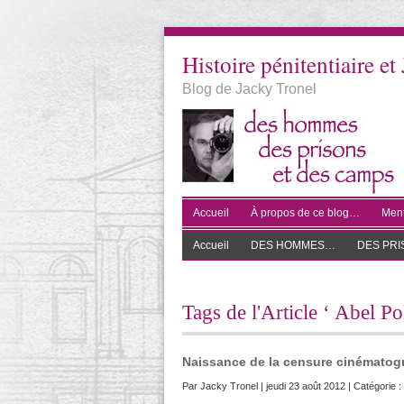
Histoire pénitentiaire et 
Blog de Jacky Tronel
Accueil
À propos de ce blog…
Ment
Accueil
DES HOMMES…
DES PR
Tags de l'Article ‘ Abel Pol
Naissance de la censure cinématog
Par
Jacky Tronel
| jeudi 23 août 2012 | Catégorie :