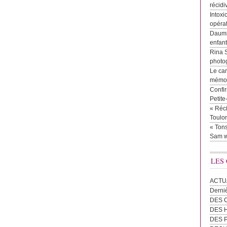
récidi
Intoxi
opéra
Daumie
enfan
Rina 
photog
Le cam
mémor
Confir
Petit
« Réci
Toulon
« Tons
Sam w
LES
ACTU
Derni
DES 
DES
DES 