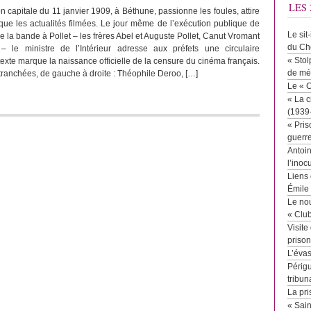
LES 
 capitale du 11 janvier 1909, à Béthune, passionne les foules, attire
 que les actualités filmées. Le jour même de l’exécution publique de
Le sit
la bande à Pollet – les frères Abel et Auguste Pollet, Canut Vromant
du Ch
 le ministre de l’Intérieur adresse aux préfets une circulaire
« Stol
texte marque la naissance officielle de la censure du cinéma français.
de mé
 tranchées, de gauche à droite : Théophile Deroo, […]
Le « 
« La c
(1939
« Pris
guerr
Antoin
l’inoc
Liens 
Émile
Le no
« Clu
Visite
priso
L’éva
Périgu
tribun
La pri
« Sai