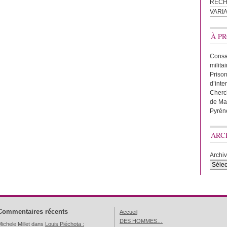
REC
VARI
À PR
Consac
milita
Prison
d’inte
Cherc
de Ma
Pyrén
ARC
Archi
Commentaires récents
Accueil
DES HOMMES…
ichele Millet
dans
Louis Piéchota :