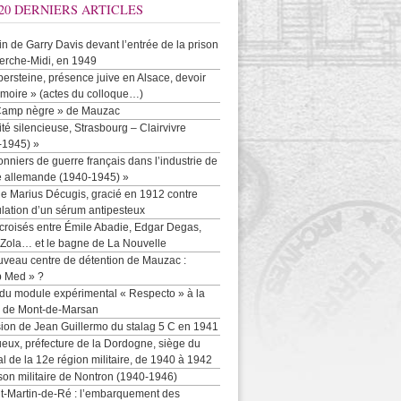
20 DERNIERS ARTICLES
-in de Garry Davis devant l’entrée de la prison
erche-Midi, en 1949
persteine, présence juive en Alsace, devoir
moire » (actes du colloque…)
Camp nègre » de Mauzac
ité silencieuse, Strasbourg – Clairvivre
-1945) »
onniers de guerre français dans l’industrie de
e allemande (1940-1945) »
e Marius Décugis, gracié en 1912 contre
ulation d’un sérum antipesteux
croisés entre Émile Abadie, Edgar Degas,
 Zola… et le bagne de La Nouvelle
uveau centre de détention de Mauzac :
b Med » ?
 du module expérimental « Respecto » à la
n de Mont-de-Marsan
sion de Jean Guillermo du stalag 5 C en 1941
eux, préfecture de la Dordogne, siège du
al de la 12e région militaire, de 1940 à 1942
son militaire de Nontron (1940-1946)
nt-Martin-de-Ré : l’embarquement des