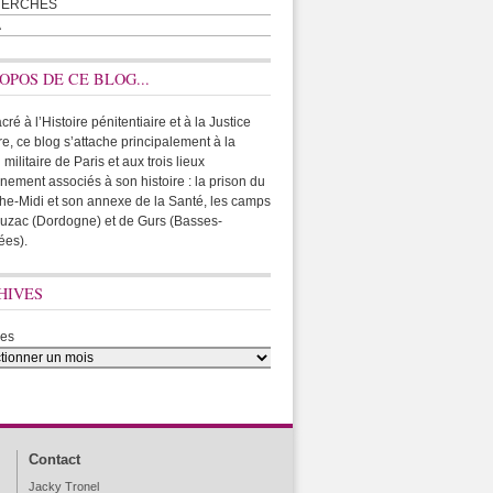
HERCHES
A
OPOS DE CE BLOG...
ré à l’Histoire pénitentiaire et à la Justice
ire, ce blog s’attache principalement à la
 militaire de Paris et aux trois lieux
rnement associés à son histoire : la prison du
he-Midi et son annexe de la Santé, les camps
uzac (Dordogne) et de Gurs (Basses-
ées).
HIVES
ves
Contact
Jacky Tronel