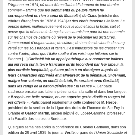
l’Argonne en 1914, où deux frères Garibaldi dorment de leur dernier
sommeil – affirme que
les sentiments du peuple italien ne
correspondent en rien à ceux de Mussolini, de Ciano
[ministre des
Affaires étrangères de 1936 à 1943]
et des chefs fascistes italiens.
Le
peuple italien, malheureusement sous le joug et sous la botte, sait et
pense que la démocratie française ne saurait être pour lui une ennemie
sur les champs de bataille où rêvent de le précipiter les dictatures.
Communauté d’origine latine, de culture, de besoins de liberté, de sang
versé sur les sols français et italien, il est impossible de les dresser l’un
contre l’autre, alors que l’Italie souffre d’un voisinage hitlérien sur le
Brenner
[…]
Garibaldi fait un appel pathétique aux nombreux Italiens
qui ont reçu sur la terre française qu’ils fécondent par leur labeur, la
plus cordiale hospitalité, qui sont prêts à en témoigner auprès de
leurs camarades opprimés et malheureux de la péninsule. Si demain,
malgré leur volonté, un conflit éclatait, ils seraient avec Garibaldi,
dans les rangs de la nation généreuse : la France
»
. Garibaldi
s’adresse ensuite aux Italiens présents dans la salle et dans leur langue.
«
Il reçoit une belle ovation, et une superbe gerbe d’œillets rouges lui
est offerte
»
. Participaient également à cette conférence
M. Herpe
,
président de la section de la Ligue des droits de l’homme de Ste-Foy la
Grande et
Gaston Martin
, ancien député du Lot-et-Garonne, professeur
à la Faculté des lettres de Bordeaux.
Quelques semaines après la conférence du Colonel Garibaldi, dans son
édition du 29 avril 1939, le journal
Vérité
, organe de
l’Union Socialiste et