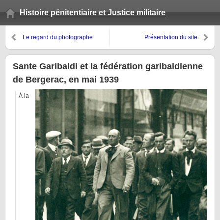
Histoire pénitentiaire et Justice militaire
Le regard du photographe
Présentation du site
Serge de Sazo sur la Libération
Criminocorpus consacré à
de Paris
l’histoire de la justice, des
crimes et des peines
Sante Garibaldi et la fédération garibaldienne
de Bergerac, en mai 1939
À la