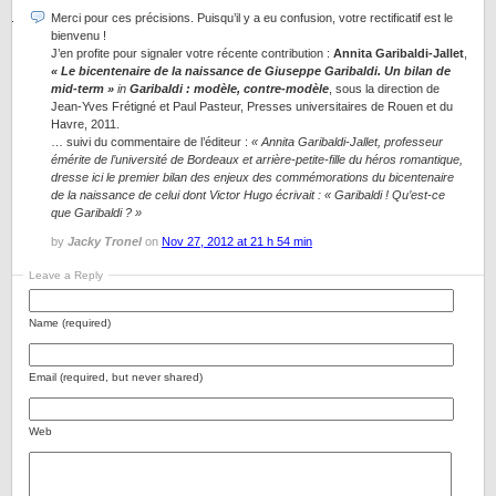
Merci pour ces précisions. Puisqu’il y a eu confusion, votre rectificatif est le
bienvenu !
J’en profite pour signaler votre récente contribution :
Annita Garibaldi-Jallet
,
« Le bicentenaire de la naissance de Giuseppe Garibaldi. Un bilan de
mid-term »
in
Garibaldi : modèle, contre-modèle
, sous la direction de
Jean-Yves Frétigné et Paul Pasteur, Presses universitaires de Rouen et du
Havre, 2011.
… suivi du commentaire de l’éditeur :
« Annita Garibaldi-Jallet, professeur
émérite de l’université de Bordeaux et arrière-petite-fille du héros romantique,
dresse ici le premier bilan des enjeux des commémorations du bicentenaire
de la naissance de celui dont Victor Hugo écrivait : « Garibaldi ! Qu’est-ce
que Garibaldi ? »
by
Jacky Tronel
on
Nov 27, 2012 at 21 h 54 min
Leave a Reply
Name (required)
Email (required, but never shared)
Web