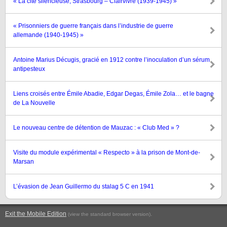
« La cité silencieuse, Strasbourg – Clairvivre (1939-1945) »
« Prisonniers de guerre français dans l’industrie de guerre
allemande (1940-1945) »
Antoine Marius Décugis, gracié en 1912 contre l’inoculation d’un sérum
antipesteux
Liens croisés entre Émile Abadie, Edgar Degas, Émile Zola… et le bagne
de La Nouvelle
Le nouveau centre de détention de Mauzac : « Club Med » ?
Visite du module expérimental « Respecto » à la prison de Mont-de-
Marsan
L’évasion de Jean Guillermo du stalag 5 C en 1941
Exit the Mobile Edition
.
(view the standard browser version)