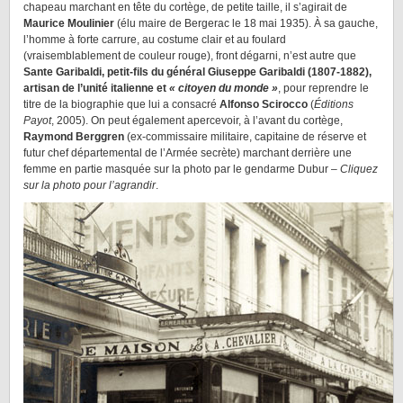
chapeau marchant en tête du cortège, de petite taille, il s’agirait de
Maurice Moulinier
(élu maire de Bergerac le 18 mai 1935). À sa gauche,
l’homme à forte carrure, au costume clair et au foulard
(vraisemblablement de couleur rouge), front dégarni, n’est autre que
Sante Garibaldi, petit-fils du général Giuseppe Garibaldi (1807-1882),
artisan de l’unité italienne et
« citoyen du monde »
, pour reprendre le
titre de la biographie que lui a consacré
Alfonso Scirocco
(
Éditions
Payot
, 2005). On peut également apercevoir, à l’avant du cortège,
Raymond Berggren
(ex-commissaire militaire, capitaine de réserve et
futur chef départemental de l’Armée secrète) marchant derrière une
femme en partie masquée sur la photo par le gendarme Dubur –
Cliquez
sur la photo pour l’agrandir
.