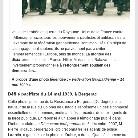
veille de l’entrée en guerre du Royaume-Uni et de la France contre
l’Allemagne nazie, tous les mouvements pacifistes et antifascistes, à
l’exemple de la fédération garibaldienne, sont mobilisés. En dépit de
cet engagement soutenu, ils ne parviennent pas à éviter
l’embrasement de l’Europe, puis du monde.
La montée des
dictatures
– celles de Franco, Hitler, Mussolini et Salazar – est
inversement proportionnelle à
l’effondrement soudain des
démocraties…
À propos d’une photo légendée :
« Fédération Garibaldienne – 14
mai 1939 »
…
Défilé pacifiste du 14 mai 1939, à Bergerac
Cette photo, prise rue de la Résistance à Bergerac (Dordogne), à la
hauteur de la rue du Colonel de Chadois, représente un défilé composé
essentiellement d’hommes, endimanchés, précédés de deux agents de
la force publique. En réponse à un appel à témoignage publié dans
l’hebdomadaire
Le Démocrate indépendant
du 6 décembre 2007, M.
Pierre Tricaud, bergeracois, croit reconnaître les agents de police
Lacroix
, à gauche sur la photo, et
Dubur
, à droite. Quant à l’homme au