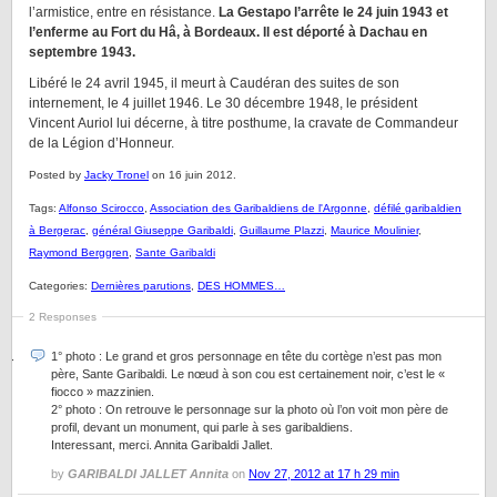
l’armistice, entre en résistance.
La Gestapo l’arrête le 24 juin 1943 et
l’enferme au Fort du Hâ, à Bordeaux. Il est déporté à Dachau en
septembre 1943.
Libéré le 24 avril 1945, il meurt à Caudéran des suites de son
internement, le 4 juillet 1946. Le 30 décembre 1948, le président
Vincent Auriol lui décerne, à titre posthume, la cravate de Commandeur
de la Légion d’Honneur.
Posted by
Jacky Tronel
on 16 juin 2012.
Tags:
Alfonso Scirocco
,
Association des Garibaldiens de l'Argonne
,
défilé garibaldien
à Bergerac
,
général Giuseppe Garibaldi
,
Guillaume Plazzi
,
Maurice Moulinier
,
Raymond Berggren
,
Sante Garibaldi
Categories:
Dernières parutions
,
DES HOMMES…
2 Responses
1° photo : Le grand et gros personnage en tête du cortège n’est pas mon
père, Sante Garibaldi. Le nœud à son cou est certainement noir, c’est le «
fiocco » mazzinien.
2° photo : On retrouve le personnage sur la photo où l’on voit mon père de
profil, devant un monument, qui parle à ses garibaldiens.
Interessant, merci. Annita Garibaldi Jallet.
by
GARIBALDI JALLET Annita
on
Nov 27, 2012 at 17 h 29 min