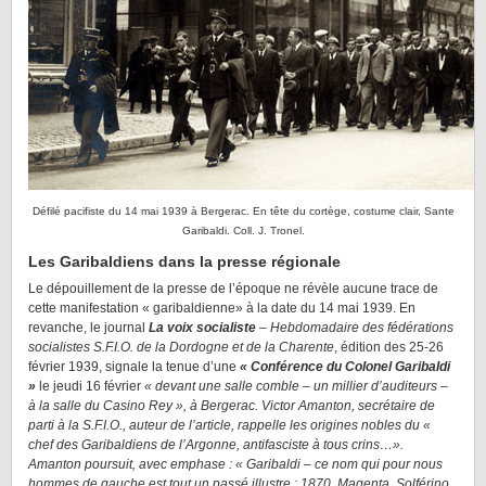
Défilé pacifiste du 14 mai 1939 à Bergerac. En tête du cortège, costume clair, Sante
Garibaldi. Coll. J. Tronel.
Les Garibaldiens dans la presse régionale
Le dépouillement de la presse de l’époque ne révèle aucune trace de
cette manifestation « garibaldienne» à la date du 14 mai 1939. En
revanche, le journal
La voix socialiste
– Hebdomadaire des fédérations
socialistes S.F.I.O. de la Dordogne et de la Charente
, édition des 25-26
février 1939, signale la tenue d’une
« Conférence du Colonel Garibaldi
»
le jeudi 16 février
« devant une salle comble – un millier d’auditeurs –
à la salle du Casino Rey », à Bergerac. Victor Amanton, secrétaire de
parti à la S.F.I.O., auteur de l’article, rappelle les origines nobles du «
chef des Garibaldiens de l’Argonne, antifasciste à tous crins…».
Amanton poursuit, avec emphase : « Garibaldi – ce nom qui pour nous
hommes de gauche est tout un passé illustre : 1870, Magenta, Solférino,