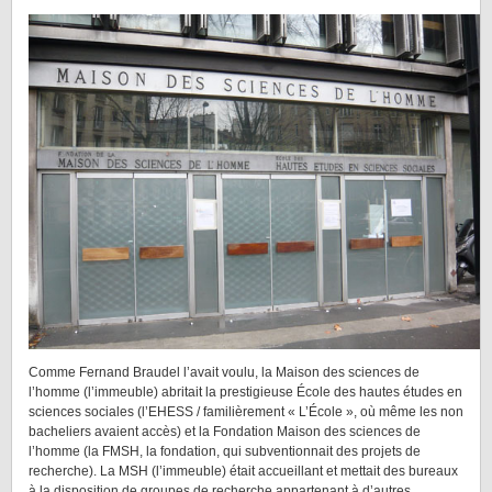
Comme Fernand Braudel l’avait voulu, la Maison des sciences de
l’homme (l’immeuble) abritait la prestigieuse École des hautes études en
sciences sociales (l’EHESS / familièrement « L’École », où même les non
bacheliers avaient accès) et la Fondation Maison des sciences de
l’homme (la FMSH, la fondation, qui subventionnait des projets de
recherche). La MSH (l’immeuble) était accueillant et mettait des bureaux
à la disposition de groupes de recherche appartenant à d’autres