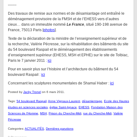
––––
Des travaux de remise aux normes et de désamiantage ont entraîné le
déménagement provisoire de la FMSH et de l’EHESS vers d’autres
cieux… dans un immeuble nommé
Le France
, situé 190-198 avenue de
France, 75013 Paris [
photos
].
Texte de la déclaration de la ministre de l’enseignement supérieur et de
la recherche, Valérie Pécresse, sur la réhabilitation des bâtiments du site
du 54 boulevard Raspail et le déménagement des établissements
d’enseignement supérieur (EHESS, MSH et EPHE) sur le site de Tolbiac,
Paris le 7 janvier 2011 :
ici
Pour en savoir plus sur l’histoire et l’architecture du bâtiment du 54
boulevard Raspail :
ici
Concernant les sculptures monumentales de Shamaï Haber :
ici
Posted by
Jacky Tronel
on 6 mars 2011.
Tags:
54 boulevard Raspail
,
Anne Vignaux-Laurent
,
désamientage
,
Ecole des Hautes
études en sciences sociales
,
église Saint-Ignace
,
EHESS
,
Fondation Maison des
Sciences de l'Homme
,
MSH
,
Prison du Cherche-Midi
,
rue du Cherche-Midi
,
Valérie
Pécresse
Categories:
ACTUALITÉS
,
Dernières parutions