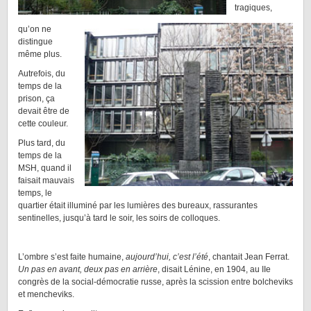
tragiques,
qu’on ne
distingue
même plus.
Autrefois, du
temps de la
prison, ça
devait être de
cette couleur.
Plus tard, du
temps de la
MSH, quand il
faisait mauvais
temps, le
quartier était illuminé par les lumières des bureaux, rassurantes
sentinelles, jusqu’à tard le soir, les soirs de colloques.
––
L’ombre s’est faite humaine,
aujourd’hui, c’est l’été
, chantait Jean Ferrat.
Un pas en avant, deux pas en arrière
, disait Lénine, en 1904, au IIe
congrès de la social-démocratie russe, après la scission entre bolcheviks
et mencheviks.