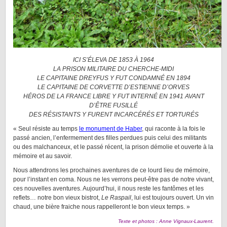
ICI S’ÉLEVA DE 1853 À 1964
LA PRISON MILITAIRE DU CHERCHE-MIDI
LE CAPITAINE DREYFUS Y FUT CONDAMNÉ EN 1894
LE CAPITAINE DE CORVETTE D’ESTIENNE D’ORVES
HÉROS DE LA FRANCE LIBRE Y FUT INTERNÉ EN 1941 AVANT
D’ÊTRE FUSILLÉ
DES RÉSISTANTS Y FURENT INCARCÉRÉS ET TORTURÉS
« Seul résiste au temps
le monument de Haber
, qui raconte à la fois le
passé ancien, l’enfermement des filles perdues puis celui des militants
ou des malchanceux, et le passé récent, la prison démolie et ouverte à la
mémoire et au savoir.
Nous attendrons les prochaines aventures de ce lourd lieu de mémoire,
pour l’instant en coma. Nous ne les verrons peut-être pas de notre vivant,
ces nouvelles aventures. Aujourd’hui, il nous reste les fantômes et les
reflets… notre bon vieux bistrot,
Le Raspail
, lui est toujours ouvert. Un vin
chaud, une bière fraiche nous rappelleront le bon vieux temps. »
Texte et photos : Anne Vignaux-Laurent.