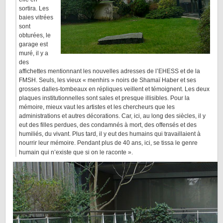
sortira. Les
baies vitrées
sont
obturées, le
garage est
muré, il y a
des
affichettes mentionnant les nouvelles adresses de l’EHESS et de la
FMSH. Seuls, les vieux « menhirs » noirs de Shamaï Haber et ses
grosses dalles-tombeaux en répliques veillent et témoignent. Les deux
plaques institutionnelles sont sales et presque illisibles. Pour la
mémoire, mieux vaut les artistes et les chercheurs que les
administrations et autres décorations. Car, ici, au long des siècles, il y
eut des filles perdues, des condamnés à mort, des offensés et des
humiliés, du vivant. Plus tard, il y eut des humains qui travaillaient à
nourrir leur mémoire. Pendant plus de 40 ans, ici, se tissa le genre
humain qui n’existe que si on le raconte ».