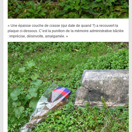
« Une épaisse couche de crasse (qui date de quand ?) a recouvert la
plaque ci-dessous. C’est la punition de la mémoire administrative bâclée
: imprécise, désinvolte, amalgamée. »