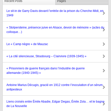
Recent Posts
Pages
Le sit-in de Garry Davis devant l’entrée de la prison du Cherche-Midi, en
1949
« Stolpersteine, présence juive en Alsace, devoir de mémoire » (actes du
colloque…)
Le « Camp nègre » de Mauzac
« La cité silencieuse, Strasbourg – Clairvivre (1939-1945) »
« Prisonniers de guerre français dans l’industrie de guerre
allemande (1940-1945) »
Antoine Marius Décugis, gracié en 1912 contre l’inoculation d’un sérum
antipesteux
Liens croisés entre Émile Abadie, Edgar Degas, Émile Zola… et le bagne
de La Nouvelle