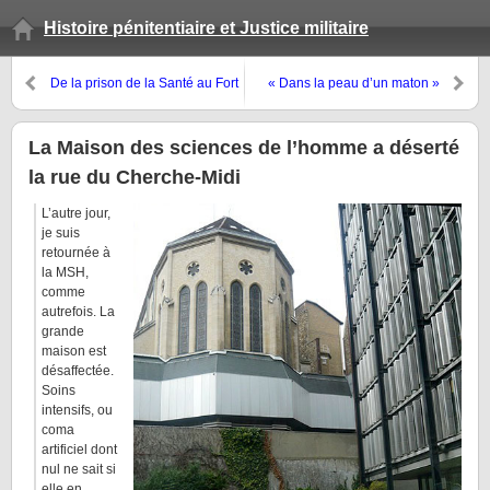
Histoire pénitentiaire et Justice militaire
De la prison de la Santé au Fort
« Dans la peau d’un maton »
d’Ivry : dernier voyage d’un
d’Arthur Frayer
condamné à mort
La Maison des sciences de l’homme a déserté
la rue du Cherche-Midi
L’autre jour,
je suis
retournée à
la MSH,
comme
autrefois. La
grande
maison est
désaffectée.
Soins
intensifs, ou
coma
artificiel dont
nul ne sait si
elle en