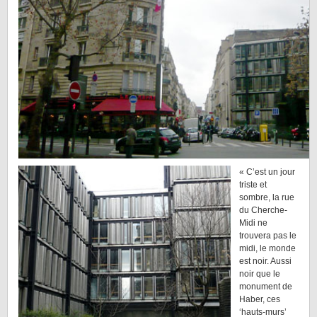
« C’est un jour
triste et
sombre, la rue
du Cherche-
Midi ne
trouvera pas le
midi, le monde
est noir. Aussi
noir que le
monument de
Haber, ces
‘hauts-murs’