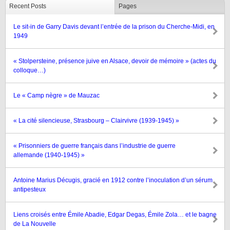
Recent Posts
Pages
Le sit-in de Garry Davis devant l’entrée de la prison du Cherche-Midi, en
1949
« Stolpersteine, présence juive en Alsace, devoir de mémoire » (actes du
colloque…)
Le « Camp nègre » de Mauzac
« La cité silencieuse, Strasbourg – Clairvivre (1939-1945) »
« Prisonniers de guerre français dans l’industrie de guerre
allemande (1940-1945) »
Antoine Marius Décugis, gracié en 1912 contre l’inoculation d’un sérum
antipesteux
Liens croisés entre Émile Abadie, Edgar Degas, Émile Zola… et le bagne
de La Nouvelle