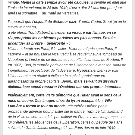
minute.
Même la date semble avoir été calculée
: il semble en effet que
l’épisode intervienne le 28 juin 1940, c’est à dire 21 ans jour pour jour
après la signature… du Traité de Versailles.
Il apparaît que
l’objectif du dictateur nazi
, d’après Cédric Gruat (et on le
suivra volontiers),
a été plural.
Tout d’abord, marquer sa victoire par l’image, en se
réappropriant les emblèmes parisiens les plus connus. Ensuite,
accentuer sa propre « générosité »
:
Hitler ne détruit pas Paris, il la visite ; Hitler ne méprise pas Paris, il
l’admire – et de pousser le vice jusqu’à se recueillir sur le tombeau de
Napoléon (à l’instar de ce dernier se recueillant sur celui de Frédéric II
en 1806). Bref, la tournée parisienne de Hitler met en avant son statut de
triomphateur respectueux de l’adversaire.
Hypocrisie, bien sûr
(car
Hitler cherche en réalité à éclipser la capitale parisienne en
agrandissant sa propre capitale, Berlin),
mais servant un discours
diplomatique censé rassurer l’Occident sur ses propres intentions
.
Indéniablement, cette visite démontre que Hitler avait le sens de la
mise en scène. Ces images-choc du tyran occupant la « Ville
Lumière » feront le tour du monde
, récupérées même par la
propagande adverse pour insister sur le danger nazi. Le film allemand
de la visite ne sera toutefois pas diffusé en France avant longtemps – on
lui préférera les séquences de la Libération, celles du peuple de Paris
suivant de Gaulle faisant contrepoids au Paris désert de juin 1940…