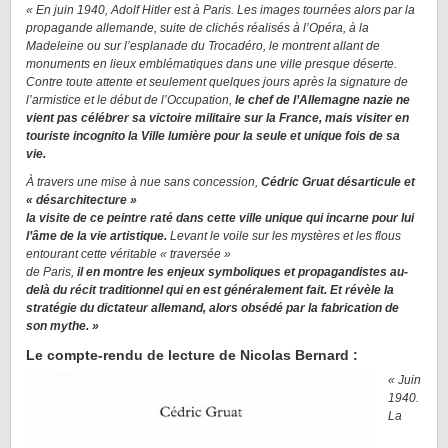
« En juin 1940, Adolf Hitler est à Paris. Les images tournées alors par la
propagande allemande, suite de clichés réalisés à l’Opéra, à la
Madeleine ou sur l’esplanade du Trocadéro, le montrent allant de
monuments en lieux emblématiques dans une ville presque déserte.
Contre toute attente et seulement quelques jours après la signature de
l’armistice et le début de l’Occupation,
le chef de l’Allemagne nazie ne
vient pas célébrer sa victoire militaire sur la France, mais visiter en
touriste incognito la Ville lumière pour la seule et unique fois de sa
vie.
À travers une mise à nue sans concession,
Cédric Gruat désarticule et
« désarchitecture »
la visite de ce peintre raté dans cette ville unique qui incarne pour lui
l’âme de la vie artistique.
Levant le voile sur les mystères et les flous
entourant cette véritable « traversée »
de Paris,
il en montre les enjeux symboliques et propagandistes au-
delà du récit traditionnel qui en est généralement fait. Et révèle la
stratégie du dictateur allemand, alors obsédé par la fabrication de
son mythe. »
Le compte-rendu de lecture de Nicolas Bernard :
« Juin
1940.
La