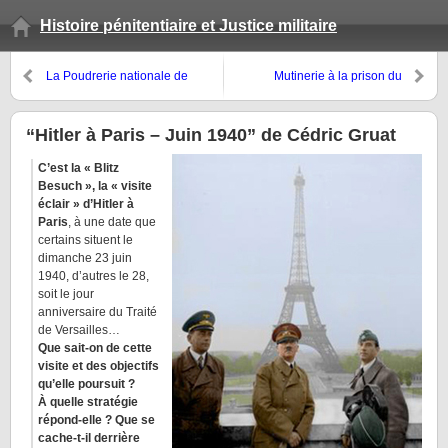
Histoire pénitentiaire et Justice militaire
La Poudrerie nationale de
Mutinerie à la prison du
Bergerac d’une guerre à l’autre
Cherche-Midi le jour de Noël
1944
“Hitler à Paris – Juin 1940” de Cédric Gruat
C’est la « Blitz
Besuch », la « visite
éclair » d’Hitler à
Paris
, à une date que
certains situent le
dimanche 23 juin
1940, d’autres le 28,
soit le jour
anniversaire du Traité
de Versailles…
Que sait-on de cette
visite et des objectifs
qu’elle poursuit ?
À quelle stratégie
répond-elle ? Que se
cache-t-il derrière