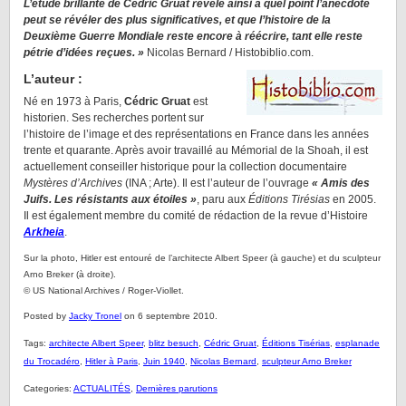
L’étude brillante de Cédric Gruat révèle ainsi à quel point l’anecdote
peut se révéler des plus significatives, et que l’histoire de la
Deuxième Guerre Mondiale reste encore à réécrire, tant elle reste
pétrie d’idées reçues. »
Nicolas Bernard / Histobiblio.com.
L’auteur :
Né en 1973 à Paris,
Cédric Gruat
est
historien. Ses recherches portent sur
l’histoire de l’image et des représentations en France dans les années
trente et quarante. Après avoir travaillé au Mémorial de la Shoah, il est
actuellement conseiller historique pour la collection documentaire
Mystères d’Archives
(INA ; Arte). Il est l’auteur de l’ouvrage
« Amis des
Juifs. Les résistants aux étoiles »
, paru aux
Éditions Tirésias
en 2005.
Il est également membre du comité de rédaction de la revue d’Histoire
Arkheia
.
Sur la photo, Hitler est entouré de l’architecte Albert Speer (à gauche) et du sculpteur
Arno Breker (à droite).
© US National Archives / Roger-Viollet.
Posted by
Jacky Tronel
on 6 septembre 2010.
Tags:
architecte Albert Speer
,
blitz besuch
,
Cédric Gruat
,
Éditions Tisérias
,
esplanade
du Trocadéro
,
Hitler à Paris
,
Juin 1940
,
Nicolas Bernard
,
sculpteur Arno Breker
Categories:
ACTUALITÉS
,
Dernières parutions