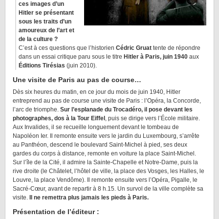
ces images d’un
Hitler se présentant
sous les traits d’un
amoureux de l’art et
de la culture ?
C’est à ces questions que l’historien
Cédric Gruat
tente de répondre
dans un essai critique paru sous le titre
Hitler à Paris, juin 1940
aux
Éditions Tirésias
(juin 2010).
Une visite de Paris au pas de course…
Dès six heures du matin, en ce jour du mois de juin 1940, Hitler
entreprend au pas de course une visite de Paris : l’Opéra, la Concorde,
l’arc de triomphe.
Sur l’esplanade du Trocadéro, il pose devant les
photographes, dos à la Tour Eiffel
, puis se dirige vers l’École militaire.
Aux Invalides, il se recueille longuement devant le tombeau de
Napoléon Ier. Il remonte ensuite vers le jardin du Luxembourg, s’arrête
au Panthéon, descend le boulevard Saint-Michel à pied, ses deux
gardes du corps à distance, remonte en voiture la place Saint-Michel.
Sur l’île de la Cité, il admire la Sainte-Chapelle et Notre-Dame, puis la
rive droite (le Châtelet, l’hôtel de ville, la place des Vosges, les Halles, le
Louvre, la place Vendôme). Il remonte ensuite vers l’Opéra, Pigalle, le
Sacré-Cœur, avant de repartir à 8 h.15. Un survol de la ville complète sa
visite.
Il ne remettra plus jamais les pieds à Paris.
Présentation de l’éditeur :