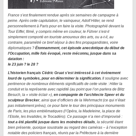
France s’est finalement rendue après six semaines de campagne à
peine. Après cette capitulation, le vainqueur, Adolf Hitler, se rend
personnellement à Paris pour en faire la visite. Photographié devant la
Tour Eiffel, filmé, y compris même en couleur, le Führer s’est-il
simplement comporté en touriste amoureux des arts, ou a-t-il, au
contraire, paramétré ce bref séjour à des fins propagandistes, voire
diplomatiques ?
Étonnamment, cet épisode anecdotique du début de
l’Occupation, mille fois évoqué, reste méconnu, jusque dans sa
datation :
le 23 juin ? le 28 ?
L’historien français Cédric Gruat s’est intéressé à cet événement
lourd de symboles, pour en déterminer la signification.
Il souligne avec
pertinence de nombreux éléments significatifs de cette visite : Hitler la
conduit et la représente avec rapidité (au point que l’on parlera de Blitz
Besuch, la « visite éclair »),
en compagnie de l’architecte Speer et du
sculpteur Brecker
, ainsi que d’officiers de la Wehrmacht (ce qui n’était
pas initialement prévu), ce pour faire le tour des principaux monuments
de Paris, les plus emblématiques (l’Opéra, la Madeleine, la place de
l’Etoile, les Invalides, le Trocadéro). Ce passage n’a rien d’improvisé :
tout a été planifié jusque dans les moindres détails
, la sécurité étant
bien présente, quoique soustraite au regard des caméras – à l’exception
notable des policiers français, réunis par la Préfecture à la dernière