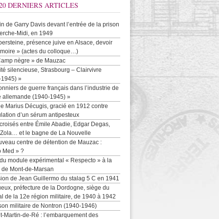
20 DERNIERS ARTICLES
-in de Garry Davis devant l’entrée de la prison
erche-Midi, en 1949
persteine, présence juive en Alsace, devoir
moire » (actes du colloque…)
Camp nègre » de Mauzac
ité silencieuse, Strasbourg – Clairvivre
-1945) »
onniers de guerre français dans l’industrie de
e allemande (1940-1945) »
e Marius Décugis, gracié en 1912 contre
ulation d’un sérum antipesteux
croisés entre Émile Abadie, Edgar Degas,
 Zola… et le bagne de La Nouvelle
uveau centre de détention de Mauzac :
b Med » ?
 du module expérimental « Respecto » à la
n de Mont-de-Marsan
sion de Jean Guillermo du stalag 5 C en 1941
eux, préfecture de la Dordogne, siège du
al de la 12e région militaire, de 1940 à 1942
son militaire de Nontron (1940-1946)
nt-Martin-de-Ré : l’embarquement des