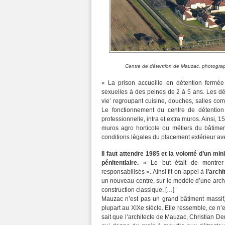
Centre de détention de Mauzac, photograp
« La prison accueille en détention fermé
sexuelles à des peines de 2 à 5 ans. Les dé
vie’ regroupant cuisine, douches, salles com
Le fonctionnement du centre de détention 
professionnelle, intra et extra muros. Ainsi,
muros agro horticole ou métiers du bâtimen
conditions légales du placement extérieur av
Il faut attendre 1985 et la volonté d’un min
pénitentiaire.
« Le but était de montrer qu
responsabilisés ». Ainsi fit-on appel à
l’arch
un nouveau centre, sur le modèle d’une archi
construction classique. […]
Mauzac n’est pas un grand bâtiment massif, 
plupart au XIXe siècle. Elle ressemble, ce n
sait que l’architecte de Mauzac, Christian D