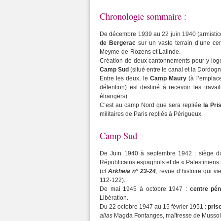
Chronologie sommaire :
De décembre 1939 au 22 juin 1940 (armistic
de Bergerac
sur un vaste terrain d’une ce
Meyme-de-Rozens et Lalinde.
Création de deux cantonnements pour y loger
Camp Sud
(situé entre le canal et la Dordo
Entre les deux, le
Camp Maury
(à l’emplace
détention) est destiné à recevoir les trav
étrangers).
C’est au camp Nord que sera repliée
la Pri
militaires de Paris repliés à Périgueux.
Camp Sud
De Juin 1940 à septembre 1942 : siège 
Républicains espagnols et de « Palestiniens »
(
cf
Arkheia n° 23-24
, revue d’histoire qui vi
112-122).
De mai 1945 à octobre 1947 :
centre pén
Libération.
Du 22 octobre 1947 au 15 février 1951 :
pris
alias
Magda Fontanges, maîtresse de Mussoli