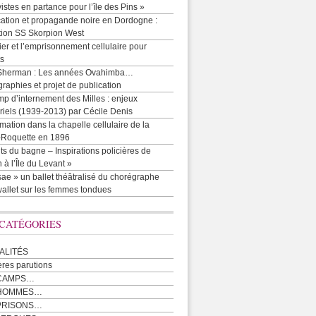
vistes en partance pour l’île des Pins »
cation et propagande noire en Dordogne :
tion SS Skorpion West
r et l’emprisonnement cellulaire pour
ts
Sherman : Les années Ovahimba…
raphies et projet de publication
p d’internement des Milles : enjeux
iels (1939-2013) par Cécile Denis
mation dans la chapelle cellulaire de la
e-Roquette en 1896
ts du bagne – Inspirations policières de
 à l’Île du Levant »
ae » un ballet théâtralisé du chorégraphe
allet sur les femmes tondues
 CATÉGORIES
ALITÉS
ères parutions
CAMPS…
 HOMMES…
PRISONS…