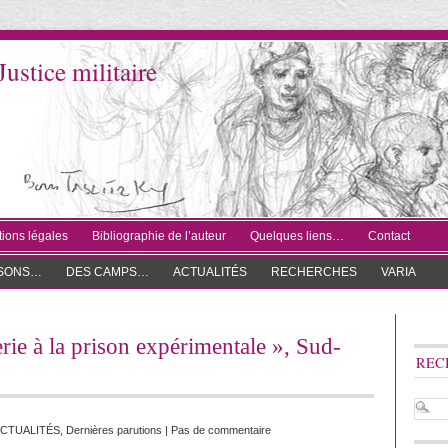
Justice militaire
ions légales
Bibliographie de l’auteur
Quelques liens…
Contact
ISONS…
DES CAMPS…
ACTUALITÉS
RECHERCHES
VARIA
rie à la prison expérimentale », Sud-
REC
CTUALITÉS
,
Dernières parutions
|
Pas de commentaire