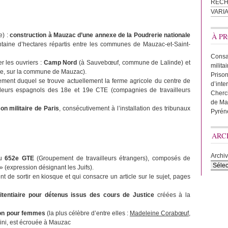
REC
VARI
e) :
construction à Mauzac d’une annexe de la Poudrerie nationale
À PR
ntaine d’hectares répartis entre les communes de Mauzac-et-Saint-
Consac
 les ouvriers :
Camp Nord
(à Sauvebœuf, commune de Lalinde) et
milita
gne, sur la commune de Mauzac).
Prison
ment duquel se trouve actuellement la ferme agricole du centre de
d’inte
ailleurs espagnols des 18e et 19e CTE (compagnies de travailleurs
Cherc
de Ma
son militaire de Paris
, consécutivement à l’installation des tribunaux
Pyrén
ARC
Archi
du
652e GTE
(Groupement de travailleurs étrangers), composés de
 (expression désignant les Juifs).
ent de sortir en kiosque et qui consacre un article sur le sujet, pages
itentiaire pour détenus issus des cours de Justice
créées à la
on pour femmes
(la plus célèbre d’entre elles :
Madeleine Corabœuf
,
ni, est écrouée à Mauzac