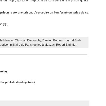
 du projet, qui lui ont reproché de construire une « prison quatre
prison reste une prison, c’est-à-dire un lieu fermé qui prive de sa
UYSSI
.
 de Mauzac
,
Christian Demonchy
,
Damien Bouyssi
,
journal Sud-
,
prison militaire de Paris repliée à Mauzac
,
Robert Badinter
toire)
ot be published) (obligatoire)