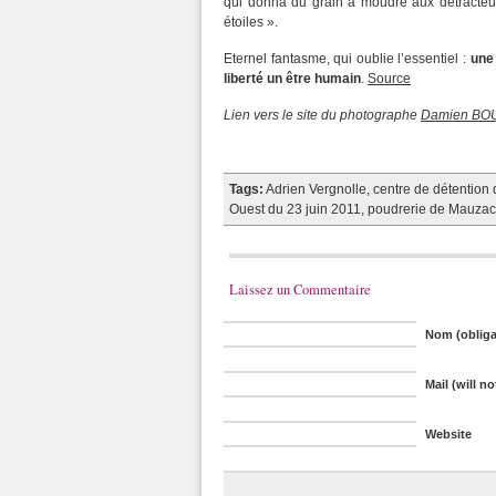
qui donna du grain à moudre aux détracteurs
étoiles ».
Eternel fantasme, qui oublie l’essentiel :
une 
liberté un être humain
.
Source
Lien vers le site du photographe
Damien BO
Tags:
Adrien Vergnolle
,
centre de détention
Ouest du 23 juin 2011
,
poudrerie de Mauzac
Laissez un Commentaire
Nom (obliga
Mail (will n
Website