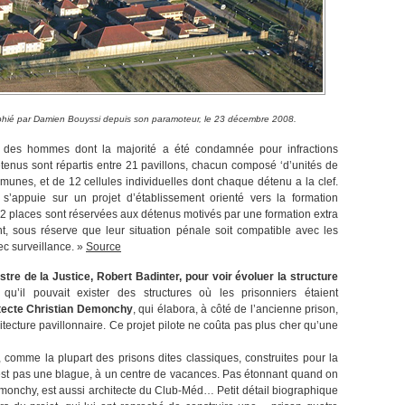
hié par Damien Bouyssi depuis son paramoteur, le 23 décembre 2008.
e des hommes dont la majorité a été condamnée pour infractions
tenus sont répartis entre 21 pavillons, chacun composé ‘d’unités de
munes, et de 12 cellules individuelles dont chaque détenu a la clef.
s’appuie sur un projet d’établissement orienté vers la formation
 152 places sont réservées aux détenus motivés par une formation extra
t, sous réserve que leur situation pénale soit compatible avec les
ec surveillance. »
Source
istre de la Justice, Robert Badinter, pour voir évoluer la structure
’il pouvait exister des structures où les prisonniers étaient
itecte Christian Demonchy
, qui élabora, à côté de l’ancienne prison,
tecture pavillonnaire. Ce projet pilote ne coûta pas plus cher qu’une
comme la plupart des prisons dites classiques, construites pour la
’est pas une blague, à un centre de vacances. Pas étonnant quand on
emonchy, est aussi architecte du Club-Méd… Petit détail biographique