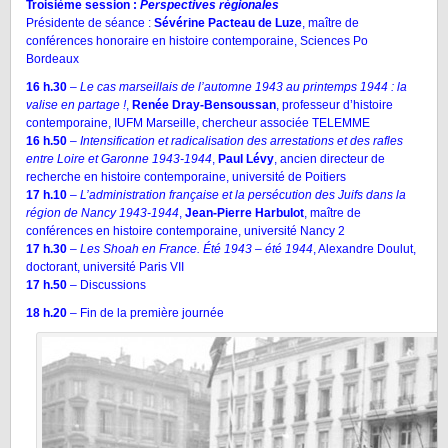
Troisième session :
Perspectives régionales
Présidente de séance :
Sévérine Pacteau de Luze
, maître de
conférences honoraire en histoire contemporaine, Sciences Po
Bordeaux
16 h.30
–
Le cas marseillais de l’automne 1943 au printemps 1944 : la
valise en partage !
,
Renée Dray-Bensoussan
, professeur d’histoire
contemporaine, IUFM Marseille, chercheur associée TELEMME
16 h.50
–
Intensification et radicalisation des arrestations et des rafles
entre Loire et Garonne 1943-1944
,
Paul Lévy
, ancien directeur de
recherche en histoire contemporaine, université de Poitiers
17 h.10
–
L’administration française et la persécution des Juifs dans la
région de Nancy 1943-1944
,
Jean-Pierre Harbulot
, maître de
conférences en histoire contemporaine, université Nancy 2
17 h.30
–
Les Shoah en France. Été 1943 – été 1944
, Alexandre Doulut,
doctorant, université Paris VII
17 h.50
– Discussions
18 h.20
– Fin de la première journée