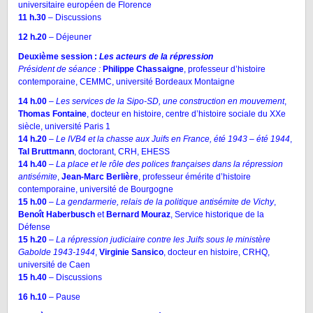
universitaire européen de Florence
11 h.30
– Discussions
12 h.20
– Déjeuner
Deuxième session :
Les acteurs de la répression
Président de séance :
Philippe Chassaigne
, professeur d’histoire
contemporaine, CEMMC, université Bordeaux Montaigne
14 h.00
–
Les services de la Sipo-SD, une construction en mouvement
,
Thomas Fontaine
, docteur en histoire, centre d’histoire sociale du XXe
siècle, université Paris 1
14 h.20
–
Le IVB4 et la chasse aux Juifs en France, été 1943 – été 1944
,
Tal Bruttmann
, doctorant, CRH, EHESS
14 h.40
–
La place et le rôle des polices françaises dans la répression
antisémite
,
Jean-Marc Berlière
, professeur émérite d’histoire
contemporaine, université de Bourgogne
15 h.00
–
La gendarmerie, relais de la politique antisémite de Vichy
,
Benoît Haberbusch
et
Bernard Mouraz
, Service historique de la
Défense
15 h.20
–
La répression judiciaire contre les Juifs sous le ministère
Gabolde 1943-1944
,
Virginie Sansico
, docteur en histoire, CRHQ,
université de Caen
15 h.40
– Discussions
16 h.10
– Pause