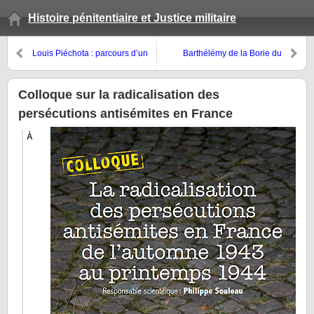
Histoire pénitentiaire et Justice militaire
Louis Piéchota : parcours d’un
Barthélémy de la Borie du
« Zloty Wiek », de la prison de
Pourteil, fondateur de l’hospice,
Dieppe au camp de
l’hôpital et la filature de
Sachsenhausen
Monpazier
Colloque sur la radicalisation des
persécutions antisémites en France
À