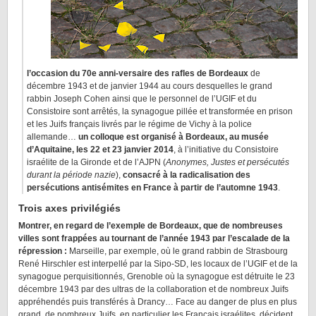
l’occasion du 70e anni-versaire des rafles de Bordeaux
de
décembre 1943 et de janvier 1944 au cours desquelles le grand
rabbin Joseph Cohen ainsi que le personnel de l’UGIF et du
Consistoire sont arrêtés, la synagogue pillée et transformée en prison
et les Juifs français livrés par le régime de Vichy à la police
allemande…
un colloque est organisé à Bordeaux, au musée
d’Aquitaine, les 22 et 23 janvier 2014
, à l’initiative du Consistoire
israélite de la Gironde et de l’AJPN (
Anonymes, Justes et persécutés
durant la période nazie
),
consacré à la radicalisation des
persécutions antisémites en France à partir de l’automne 1943
.
Trois axes privilégiés
Montrer, en regard de l’exemple de Bordeaux, que de nombreuses
villes sont frappées au tournant de l’année 1943 par l’escalade de la
répression :
Marseille, par exemple, où le grand rabbin de Strasbourg
René Hirschler est interpellé par la Sipo-SD, les locaux de l’UGIF et de la
synagogue perquisitionnés, Grenoble où la synagogue est détruite le 23
décembre 1943 par des ultras de la collaboration et de nombreux Juifs
appréhendés puis transférés à Drancy… Face au danger de plus en plus
grand, de nombreux Juifs, en particulier les Français israélites, décident