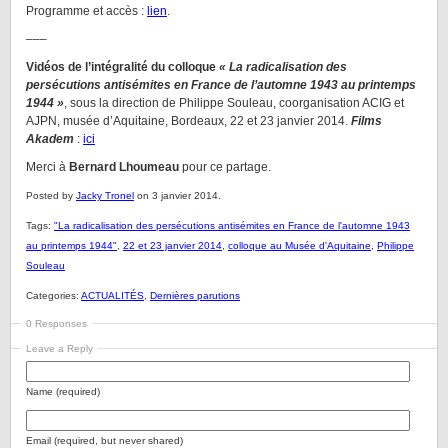
Programme et accès :
lien
.
–––
Vidéos de l’intégralité du colloque
« La radicalisation des
persécutions antisémites en France de l’automne 1943 au printemps
1944 »
, sous la direction de Philippe Souleau, coorganisation ACIG et
AJPN, musée d’Aquitaine, Bordeaux, 22 et 23 janvier 2014.
Films
Akadem
:
ici
Merci à
Bernard Lhoumeau
pour ce partage.
Posted by
Jacky Tronel
on 3 janvier 2014.
Tags:
"La radicalisation des persécutions antisémites en France de l'automne 1943
au printemps 1944"
,
22 et 23 janvier 2014
,
colloque au Musée d'Aquitaine
,
Philippe
Souleau
Categories:
ACTUALITÉS
,
Dernières parutions
0 Responses
Leave a Reply
Name (required)
Email (required, but never shared)