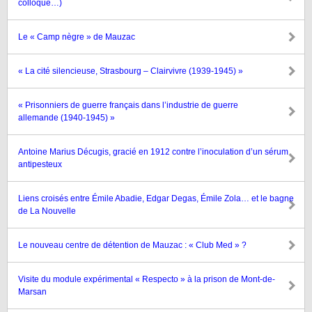
colloque…)
Le « Camp nègre » de Mauzac
« La cité silencieuse, Strasbourg – Clairvivre (1939-1945) »
« Prisonniers de guerre français dans l’industrie de guerre
allemande (1940-1945) »
Antoine Marius Décugis, gracié en 1912 contre l’inoculation d’un sérum
antipesteux
Liens croisés entre Émile Abadie, Edgar Degas, Émile Zola… et le bagne
de La Nouvelle
Le nouveau centre de détention de Mauzac : « Club Med » ?
Visite du module expérimental « Respecto » à la prison de Mont-de-
Marsan