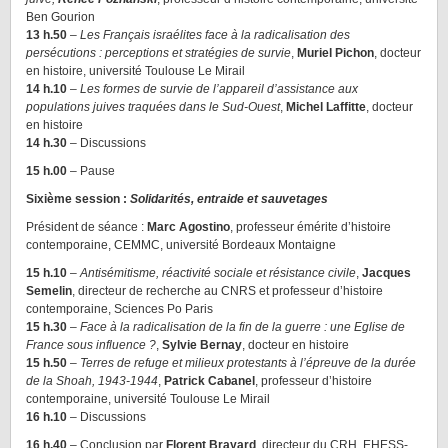
Ben Gourion
13 h.50
–
Les Français israélites face à la radicalisation des
persécutions : perceptions et stratégies de survie
,
Muriel Pichon
, docteur
en histoire, université Toulouse Le Mirail
14 h.10
–
Les formes de survie de l’appareil d’assistance aux
populations juives traquées dans le Sud-Ouest
,
Michel Laffitte
, docteur
en histoire
14 h.30
– Discussions
15 h.00
– Pause
Sixième session :
Solidarités, entraide et sauvetages
Président de séance :
Marc Agostino
, professeur émérite d’histoire
contemporaine, CEMMC, université Bordeaux Montaigne
15 h.10
–
Antisémitisme, réactivité sociale et résistance civile
,
Jacques
Semelin
, directeur de recherche au CNRS et professeur d’histoire
contemporaine, Sciences Po Paris
15 h.30
–
Face à la radicalisation de la fin de la guerre : une Eglise de
France sous influence ?
,
Sylvie Bernay
, docteur en histoire
15 h.50
–
Terres de refuge et milieux protestants à l’épreuve de la durée
de la Shoah, 1943-1944
,
Patrick Cabanel
, professeur d’histoire
contemporaine, université Toulouse Le Mirail
16 h.10
– Discussions
16 h.40
– Conclusion par
Florent Brayard
, directeur du CRH, EHESS-