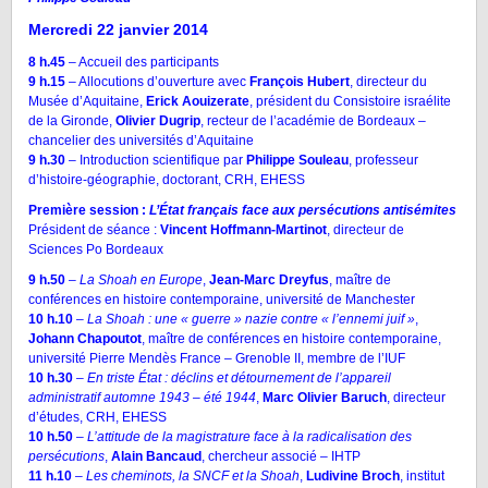
Mercredi 22 janvier 2014
8 h.45
– Accueil des participants
9 h.15
– Allocutions d’ouverture avec
François Hubert
, directeur du
Musée d’Aquitaine,
Erick Aouizerate
, président du Consistoire israélite
de la Gironde,
Olivier Dugrip
, recteur de l’académie de Bordeaux –
chancelier des universités d’Aquitaine
9 h.30
– Introduction scientifique par
Philippe Souleau
, professeur
d’histoire-géographie, doctorant, CRH, EHESS
Première session :
L’État français face aux persécutions antisémites
Président de séance :
Vincent Hoffmann-Martinot
, directeur de
Sciences Po Bordeaux
9 h.50
–
La Shoah en Europe
,
Jean-Marc Dreyfus
, maître de
conférences en histoire contemporaine, université de Manchester
10 h.10
–
La Shoah : une « guerre » nazie contre « l’ennemi juif »
,
Johann Chapoutot
, maître de conférences en histoire contemporaine,
université Pierre Mendès France – Grenoble II, membre de l’IUF
10 h.30
–
En triste État : déclins et détournement de l’appareil
administratif automne 1943 – été 1944
,
Marc Olivier Baruch
, directeur
d’études, CRH, EHESS
10 h.50
–
L’attitude de la magistrature face à la radicalisation des
persécutions
,
Alain Bancaud
, chercheur associé – IHTP
11 h.10
–
Les cheminots, la SNCF et la Shoah
,
Ludivine Broch
, institut