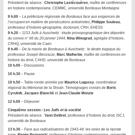
Président de séance :
Christophe Lastécouères
, maître de conférences
en histoire contemporaine, CEMMC, université Bordeaux Montaigne
9 h.00
–
La préfecture régionale de Bordeaux face aux exigences de
l’occupant en matière de persécutions antisémites
,
Philippe Souleau
,
professeur d’histoire-géographie, doctorant, CRH, EHESS
9 h.20
–
1153 Juifs à Auschwitz : étude prosopographique des déportés
du convoi n° 66 du 20 janvier 1944
,
Nina Winograd
, agrégée d’histoire,
CRHQ, université de Caen
9 h.40
–
De la mairie de Bordeaux à Auschwitz : le destin tragique du
professeur Joseph Benzacar
,
Marc Malherbe
, maître de conférences en
histoire du droit, CAHD, université de Bordeaux
10 h.00
– Discussions
10 h.30
– Pause
10 h.50
– Table-ronde animée par
Maurice Lugassy
, coordinateur
régional du Mémorial de la Shoah. Témoignages croisés de
Boris
Cyrulnik
,
Jacques Blanché
et
Jean-Claude Monzie
12 h.00
– Déjeuner
Cinquième session :
Les Juifs et la société
Président de séance :
Yann Delbrel
, professeur d’histoire du droit, ISCJ,
université de Bordeaux
13 h.30
–
Face aux radicalisations de 1943-44: les voies de la riposte
juive,
Renée Poznanski
, professeur d’histoire contemporaine, université