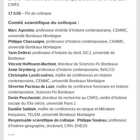
CNRS
17 h.00
– Fin du colloque
Comité scientifique du colloque :
Marc Agostino
, professeur émérite d’histoire contemporaine, CEMMC,
université Bordeaux Montaigne
Philippe Chassaigne
, professeur d’histoire contemporaine, CEMMC,
université Bordeaux Montaigne
Yann Delbrel
, professeur d’histoire du droit, ISCJ, université de
Bordeaux
Vincent Hoffmann-Martinot
, directeur de Sciences Po Bordeaux
Anne Grynberg
, professeur d’histoire contemporaine, INALCO
Christophe Lastécouères
, maître de conférences en histoire
contemporaine, CEMMC, université Bordeaux Montaigne
Séverine Pacteau de Luze
, maître de conférence honoraire en histoire
contemporaine, Sciences Po Bordeaux
Denis Peschanski
, directeur de recherche au CNRS, centre d’histoire
sociale du XXe siècle, université Paris 1
Danièle Sabbah
, maître de conférences en langue et littérature
françaises, TELEM, université Bordeaux Montaigne
Responsable scientifique du colloque
:
Philippe Souleau
, professeur
d’histoire-géographie, doctorant, CRH, EHESS
–––