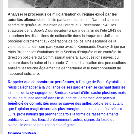
Analyser le processus de miliciarisation du régime exigé par les
autorités allemandes
et initié par la nomination de Darnand comme
secrétaire général au maintien de l’ordre le 31 décembre 1943, les
stratégies de la Sipo-SD qui décident à partir de la fin de l’été 1943 de
supprimer les distinctions de nationalité dans la traque des Juifs et de
procéder directement aux opérations de police, une escalade de la
violence qui atteint son paroxysme avec le Kommando Drancy dirigé par
Aloïs Brunner, les évolutions de la Section d’enquête et de contrôle, la
direction policière du Commissariat général aux questions juives, qui
sombre dans la haine et la cruauté. Cette radicalisation des persécutions
antisémites touche également la gendarmerie et le fonctionnement de
l’appareil judiciaire.
Rappeler que de nombreux persécutés
, à l’image de Boris Cyrulnik qui
réussit à échapper à la vigilance de ses gardiens en se cachant dans les
toilettes de la synagogue de Bordeaux avant d’être caché plusieurs mois
sous une fausse identité dans le village de Camarsac,
ont partout
bénéficié de complicités
pour se sauver des griffes policières d’autant
que l’opinion réagit désormais plus énergiquement au sort réservé aux
Juifs, protestations qui prennent parfois la forme de rassemblements
publics devant les lieux d’enfermement, autres signes du fossé qui
s’amplifie entre la population et le régime.
Philippe Souleau