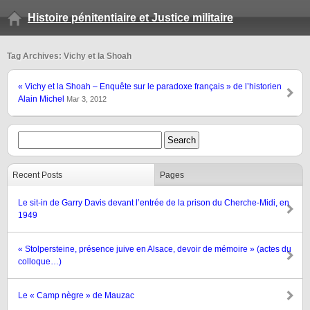
Histoire pénitentiaire et Justice militaire
Tag Archives: Vichy et la Shoah
« Vichy et la Shoah – Enquête sur le paradoxe français » de l’historien
Alain Michel
Mar 3, 2012
Recent Posts
Pages
Le sit-in de Garry Davis devant l’entrée de la prison du Cherche-Midi, en
1949
« Stolpersteine, présence juive en Alsace, devoir de mémoire » (actes du
colloque…)
Le « Camp nègre » de Mauzac