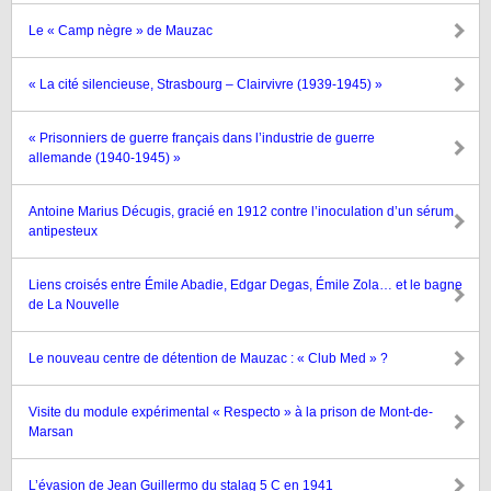
Le « Camp nègre » de Mauzac
« La cité silencieuse, Strasbourg – Clairvivre (1939-1945) »
« Prisonniers de guerre français dans l’industrie de guerre
allemande (1940-1945) »
Antoine Marius Décugis, gracié en 1912 contre l’inoculation d’un sérum
antipesteux
Liens croisés entre Émile Abadie, Edgar Degas, Émile Zola… et le bagne
de La Nouvelle
Le nouveau centre de détention de Mauzac : « Club Med » ?
Visite du module expérimental « Respecto » à la prison de Mont-de-
Marsan
L’évasion de Jean Guillermo du stalag 5 C en 1941