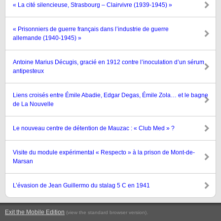
« La cité silencieuse, Strasbourg – Clairvivre (1939-1945) »
« Prisonniers de guerre français dans l’industrie de guerre
allemande (1940-1945) »
Antoine Marius Décugis, gracié en 1912 contre l’inoculation d’un sérum
antipesteux
Liens croisés entre Émile Abadie, Edgar Degas, Émile Zola… et le bagne
de La Nouvelle
Le nouveau centre de détention de Mauzac : « Club Med » ?
Visite du module expérimental « Respecto » à la prison de Mont-de-
Marsan
L’évasion de Jean Guillermo du stalag 5 C en 1941
Exit the Mobile Edition
.
(view the standard browser version)