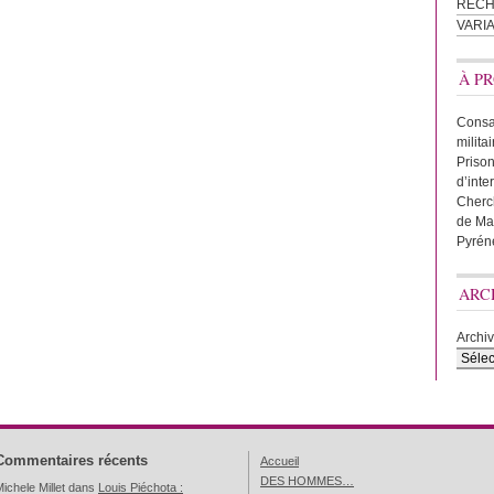
REC
VARI
À PR
Consac
milita
Prison
d’inte
Cherc
de Ma
Pyrén
ARC
Archi
Commentaires récents
Accueil
DES HOMMES…
ichele Millet
dans
Louis Piéchota :