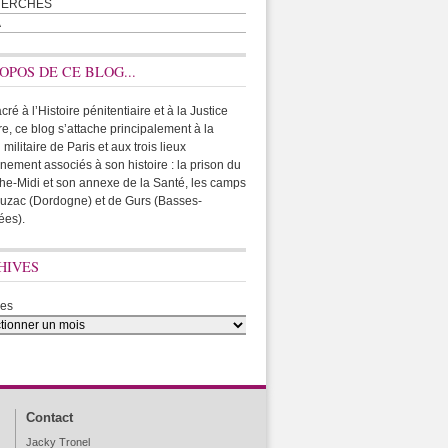
HERCHES
A
OPOS DE CE BLOG...
ré à l’Histoire pénitentiaire et à la Justice
ire, ce blog s’attache principalement à la
 militaire de Paris et aux trois lieux
rnement associés à son histoire : la prison du
he-Midi et son annexe de la Santé, les camps
uzac (Dordogne) et de Gurs (Basses-
ées).
HIVES
ves
Contact
Jacky Tronel