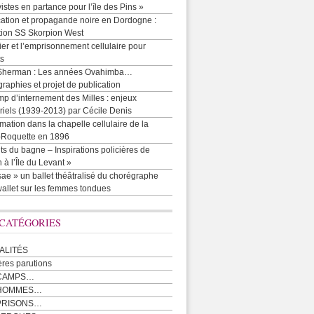
vistes en partance pour l’île des Pins »
cation et propagande noire en Dordogne :
tion SS Skorpion West
r et l’emprisonnement cellulaire pour
ts
Sherman : Les années Ovahimba…
raphies et projet de publication
p d’internement des Milles : enjeux
iels (1939-2013) par Cécile Denis
mation dans la chapelle cellulaire de la
e-Roquette en 1896
ts du bagne – Inspirations policières de
 à l’Île du Levant »
ae » un ballet théâtralisé du chorégraphe
allet sur les femmes tondues
 CATÉGORIES
ALITÉS
ères parutions
CAMPS…
 HOMMES…
PRISONS…