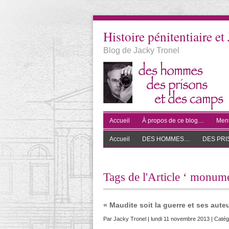
Histoire pénitentiaire et 
Blog de Jacky Tronel
Accueil
À propos de ce blog…
Ment
Accueil
DES HOMMES…
DES PR
Tags de l'Article ‘ monume
« Maudite soit la guerre et ses aute
Par
Jacky Tronel
| lundi 11 novembre 2013 | Catég