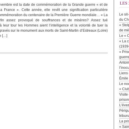
LES 
ovembre est la date de commémoration de la Grande guerre « et de
a France ». Cette année, elle revêt une signification particulière
Le sit
a commémoration du centenaire de la Première Guerre mondiale… « La
du Ch
enfin assez provoqué de souffrances et de misères? Assez tué
« Stol
leur tour les Hommes aient l’intelligence et la volonté de tuer la
de mé
gravés sur le monument aux morts de Saint-Martin d’Estreaux (Loire)
e […]
Le « 
« La c
(1939
« Pris
guerr
Antoin
l’inoc
Liens 
Émile
Le no
« Clu
Visite
priso
L’éva
Périgu
tribun
La pri
« Sai