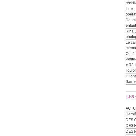
récidi
Intoxi
opéra
Daumie
enfan
Rina 
photog
Le cam
mémor
Confir
Petit
« Réci
Toulon
« Tons
Sam w
LES
ACTU
Derni
DES 
DES
DES 