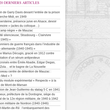
20 DERNIERS ARTICLES
-in de Garry Davis devant l’entrée de la prison
erche-Midi, en 1949
persteine, présence juive en Alsace, devoir
moire » (actes du colloque…)
Camp nègre » de Mauzac
ité silencieuse, Strasbourg – Clairvivre
-1945) »
onniers de guerre français dans l’industrie de
e allemande (1940-1945) »
e Marius Décugis, gracié en 1912 contre
ulation d’un sérum antipesteux
croisés entre Émile Abadie, Edgar Degas,
 Zola… et le bagne de La Nouvelle
uveau centre de détention de Mauzac :
b Med » ?
 du module expérimental « Respecto » à la
n de Mont-de-Marsan
sion de Jean Guillermo du stalag 5 C en 1941
eux, préfecture de la Dordogne, siège du
al de la 12e région militaire, de 1940 à 1942
son militaire de Nontron (1940-1946)
nt-Martin-de-Ré : l’embarquement des