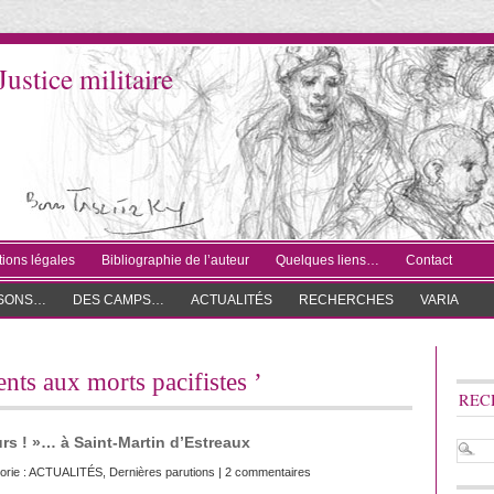
Justice militaire
ions légales
Bibliographie de l’auteur
Quelques liens…
Contact
ISONS…
DES CAMPS…
ACTUALITÉS
RECHERCHES
VARIA
nts aux morts pacifistes ’
REC
urs ! »… à Saint-Martin d’Estreaux
orie :
ACTUALITÉS
,
Dernières parutions
|
2 commentaires