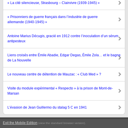
« La cité silencieuse, Strasbourg – Clairvivre (1939-1945) »
« Prisonniers de guerre français dans l’industrie de guerre
allemande (1940-1945) »
Antoine Marius Décugis, gracié en 1912 contre l’inoculation d’un sérum
antipesteux
Liens croisés entre Émile Abadie, Edgar Degas, Émile Zola… et le bagne
de La Nouvelle
Le nouveau centre de détention de Mauzac : « Club Med » ?
Visite du module expérimental « Respecto » à la prison de Mont-de-
Marsan
L’évasion de Jean Guillermo du stalag 5 C en 1941
Exit the Mobile Edition
.
(view the standard browser version)