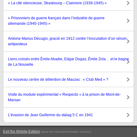
« La cité silencieuse, Strasbourg – Clairvivre (1939-1945) »
« Prisonniers de guerre français dans l’industrie de guerre
allemande (1940-1945) »
Antoine Marius Décugis, gracié en 1912 contre l’inoculation d’un sérum
antipesteux
Liens croisés entre Émile Abadie, Edgar Degas, Émile Zola… et le bagne
de La Nouvelle
Le nouveau centre de détention de Mauzac : « Club Med » ?
Visite du module expérimental « Respecto » à la prison de Mont-de-
Marsan
L’évasion de Jean Guillermo du stalag 5 C en 1941
Exit the Mobile Edition
.
(view the standard browser version)