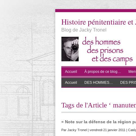
Histoire pénitentiaire et 
Blog de Jacky Tronel
Accueil
À propos de ce blog…
Ment
Accueil
DES HOMMES…
DES PR
Tags de l'Article ‘ manute
« Note sur la défense de la région p
Par
Jacky Tronel
| vendredi 21 janvier 2011 | Caté