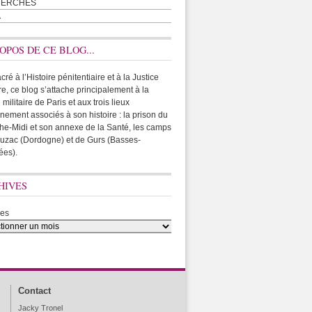
HERCHES
A
OPOS DE CE BLOG...
ré à l’Histoire pénitentiaire et à la Justice
ire, ce blog s’attache principalement à la
 militaire de Paris et aux trois lieux
rnement associés à son histoire : la prison du
he-Midi et son annexe de la Santé, les camps
uzac (Dordogne) et de Gurs (Basses-
ées).
HIVES
ves
Contact
Jacky Tronel