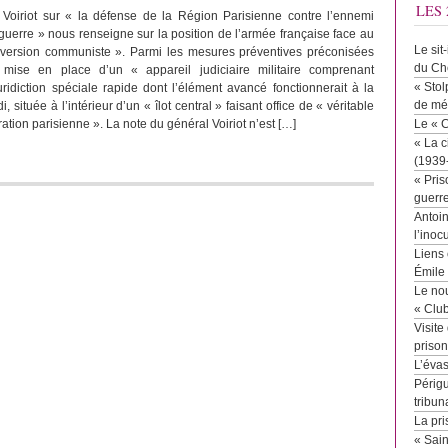
LES 
Voiriot sur « la défense de la Région Parisienne contre l’ennemi
guerre » nous renseigne sur la position de l’armée française face au
Le sit
version communiste ». Parmi les mesures préventives préconisées
du Ch
a mise en place d’un « appareil judiciaire militaire comprenant
« Stol
uridiction spéciale rapide dont l’élément avancé fonctionnerait à la
de mé
 située à l’intérieur d’un « îlot central » faisant office de « véritable
ation parisienne ». La note du général Voiriot n’est […]
Le « 
« La c
(1939
« Pris
guerr
Antoin
l’inoc
Liens 
Émile
Le no
« Clu
Visite
priso
L’éva
Périgu
tribun
La pri
« Sai