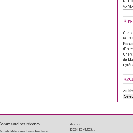
REC
VARI
À PR
Consac
milita
Prison
d’inte
Cherc
de Ma
Pyrén
ARC
Archi
Commentaires récents
Accueil
DES HOMMES…
ichele Millet
dans
Louis Piéchota :