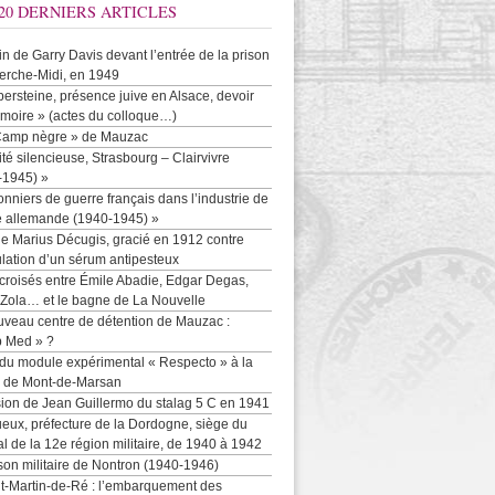
20 DERNIERS ARTICLES
-in de Garry Davis devant l’entrée de la prison
erche-Midi, en 1949
persteine, présence juive en Alsace, devoir
moire » (actes du colloque…)
Camp nègre » de Mauzac
ité silencieuse, Strasbourg – Clairvivre
-1945) »
onniers de guerre français dans l’industrie de
e allemande (1940-1945) »
e Marius Décugis, gracié en 1912 contre
ulation d’un sérum antipesteux
croisés entre Émile Abadie, Edgar Degas,
 Zola… et le bagne de La Nouvelle
uveau centre de détention de Mauzac :
b Med » ?
 du module expérimental « Respecto » à la
n de Mont-de-Marsan
sion de Jean Guillermo du stalag 5 C en 1941
eux, préfecture de la Dordogne, siège du
al de la 12e région militaire, de 1940 à 1942
son militaire de Nontron (1940-1946)
nt-Martin-de-Ré : l’embarquement des