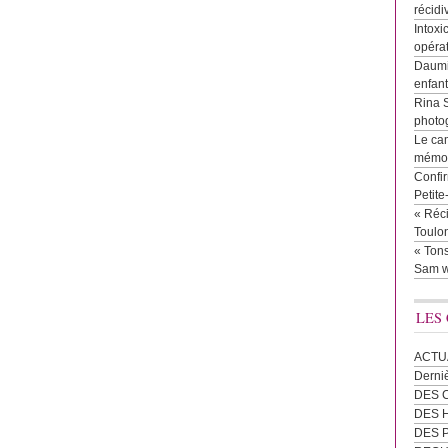
récidi
Intoxi
opéra
Daumie
enfan
Rina 
photog
Le cam
mémor
Confir
Petit
« Réci
Toulon
« Tons
Sam w
LES
ACTU
Derni
DES 
DES
DES 