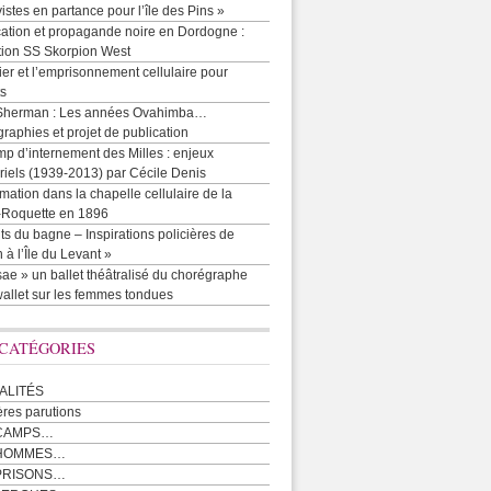
vistes en partance pour l’île des Pins »
cation et propagande noire en Dordogne :
tion SS Skorpion West
r et l’emprisonnement cellulaire pour
ts
Sherman : Les années Ovahimba…
raphies et projet de publication
p d’internement des Milles : enjeux
iels (1939-2013) par Cécile Denis
mation dans la chapelle cellulaire de la
e-Roquette en 1896
ts du bagne – Inspirations policières de
 à l’Île du Levant »
ae » un ballet théâtralisé du chorégraphe
allet sur les femmes tondues
 CATÉGORIES
ALITÉS
ères parutions
CAMPS…
 HOMMES…
PRISONS…