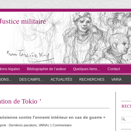
Justice militaire
ions légales
Bibliographie de l’auteur
Quelques liens…
Contact
ISONS…
DES CAMPS…
ACTUALITÉS
RECHERCHES
VARIA
ntion de Tokio ’
REC
arisienne contre l’ennemi intérieur en cas de guerre »
gorie :
Dernières parutions
,
VARIA
|
1 Commentaire