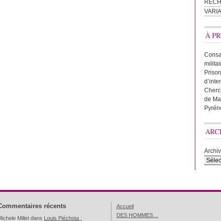
REC
VARI
À PR
Consac
milita
Prison
d’inte
Cherc
de Ma
Pyrén
ARC
Archi
Commentaires récents
Accueil
DES HOMMES…
ichele Millet
dans
Louis Piéchota :