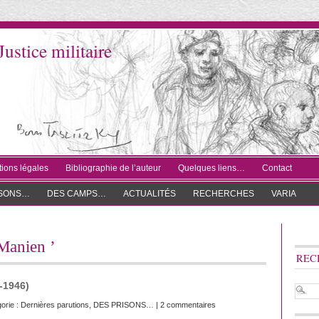
Justice militaire
ions légales
Bibliographie de l’auteur
Quelques liens…
Contact
ISONS…
DES CAMPS…
ACTUALITÉS
RECHERCHES
VARIA
 Manien ’
REC
-1946)
orie :
Dernières parutions
,
DES PRISONS…
|
2 commentaires