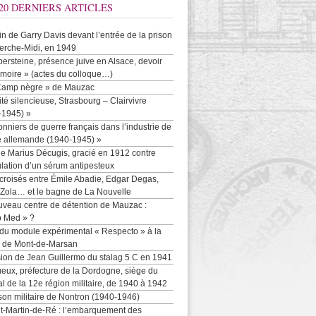
20 DERNIERS ARTICLES
-in de Garry Davis devant l’entrée de la prison
erche-Midi, en 1949
persteine, présence juive en Alsace, devoir
moire » (actes du colloque…)
Camp nègre » de Mauzac
ité silencieuse, Strasbourg – Clairvivre
-1945) »
onniers de guerre français dans l’industrie de
e allemande (1940-1945) »
e Marius Décugis, gracié en 1912 contre
ulation d’un sérum antipesteux
croisés entre Émile Abadie, Edgar Degas,
 Zola… et le bagne de La Nouvelle
uveau centre de détention de Mauzac :
b Med » ?
 du module expérimental « Respecto » à la
n de Mont-de-Marsan
sion de Jean Guillermo du stalag 5 C en 1941
eux, préfecture de la Dordogne, siège du
al de la 12e région militaire, de 1940 à 1942
son militaire de Nontron (1940-1946)
nt-Martin-de-Ré : l’embarquement des