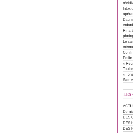
récidi
Intoxi
opéra
Daumie
enfan
Rina 
photog
Le cam
mémor
Confir
Petit
« Réci
Toulon
« Tons
Sam w
LES
ACTU
Derni
DES 
DES
DES 