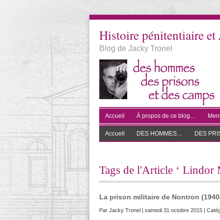
Histoire pénitentiaire et 
Blog de Jacky Tronel
Accueil
À propos de ce blog…
Ment
Accueil
DES HOMMES…
DES PR
Tags de l'Article ‘ Lindor
La prison militaire de Nontron (1940
Par
Jacky Tronel
| samedi 31 octobre 2015 | Catég