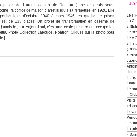
LES 
a prison de l’arrondissement de Nontron (l’une des trois sous-
ogne) fait office de maison d’arrêt jusqu’à sa fermeture, en 1926. Elle
Le sit
 pénitentiaire d’octobre 1940 à mars 1946, en qualité de prison
du Ch
té est de 135 places. Un projet de transformation en caserne de
« Stol
jamais le jour. Aujourd’hui, c’est une école primaire qui occupe les
de mé
tta. Photo Collection Lapouge, Nontron. Cliquez sur la photo pour
de […]
Le « 
« La c
(1939
« Pris
guerr
Antoin
l’inoc
Liens 
Émile
Le no
« Clu
Visite
priso
L’éva
Périgu
tribun
La pri
« Sai