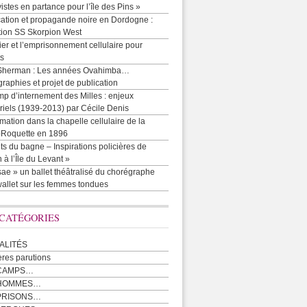
vistes en partance pour l’île des Pins »
cation et propagande noire en Dordogne :
tion SS Skorpion West
r et l’emprisonnement cellulaire pour
ts
Sherman : Les années Ovahimba…
raphies et projet de publication
p d’internement des Milles : enjeux
iels (1939-2013) par Cécile Denis
mation dans la chapelle cellulaire de la
e-Roquette en 1896
ts du bagne – Inspirations policières de
 à l’Île du Levant »
ae » un ballet théâtralisé du chorégraphe
allet sur les femmes tondues
 CATÉGORIES
ALITÉS
ères parutions
CAMPS…
 HOMMES…
PRISONS…