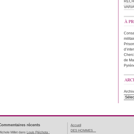
REC
VARI
À PR
Consac
milita
Prison
d’inte
Cherc
de Ma
Pyrén
ARC
Archi
Commentaires récents
Accueil
DES HOMMES…
ichele Millet
dans
Louis Piéchota :