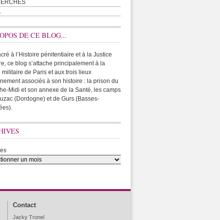
HERCHES
A
OPOS DE CE BLOG...
ré à l’Histoire pénitentiaire et à la Justice
ire, ce blog s’attache principalement à la
 militaire de Paris et aux trois lieux
rnement associés à son histoire : la prison du
he-Midi et son annexe de la Santé, les camps
uzac (Dordogne) et de Gurs (Basses-
ées).
HIVES
ves
Contact
Jacky Tronel