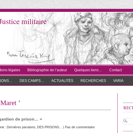
Justice militaire
ions légales
Bibliographie de l’auteur
Quelques liens…
Contact
ISONS…
DES CAMPS…
ACTUALITÉS
RECHERCHES
VARIA
 Maret ’
REC
 gardien de prison… »
rie :
Dernières parutions
,
DES PRISONS…
|
Pas de commentaire