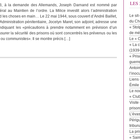
LES 
3, à la demande des Allemands, Joseph Darnand est nommé par
ral au Maintien de l’ordre. La Milice investit alors l’administration
Le sit
nd les choses en main… Le 22 mai 1944, sous couvert d’André Baillet,
du Ch
’Administration pénitentiaire, Jocelyn Maret, son adjoint, adresse une
« Stol
 indiquant les «précautions à prendre notamment en prévision d’un
de mé
urer la sécurité des prisons où sont concentrés les prévenus ou les
 ou communistes». Il se montre précis […]
Le « 
« La c
(1939
« Pris
guerr
Antoin
l’inoc
Liens 
Émile
Le no
« Clu
Visite
priso
L’éva
Périgu
tribun
La pri
« Sai