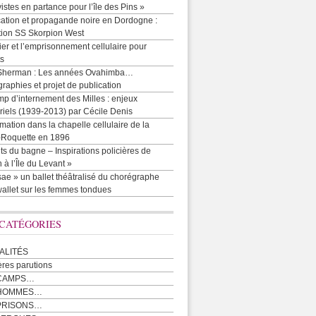
vistes en partance pour l’île des Pins »
cation et propagande noire en Dordogne :
tion SS Skorpion West
r et l’emprisonnement cellulaire pour
ts
Sherman : Les années Ovahimba…
raphies et projet de publication
p d’internement des Milles : enjeux
iels (1939-2013) par Cécile Denis
mation dans la chapelle cellulaire de la
e-Roquette en 1896
ts du bagne – Inspirations policières de
 à l’Île du Levant »
ae » un ballet théâtralisé du chorégraphe
allet sur les femmes tondues
 CATÉGORIES
ALITÉS
ères parutions
CAMPS…
 HOMMES…
PRISONS…