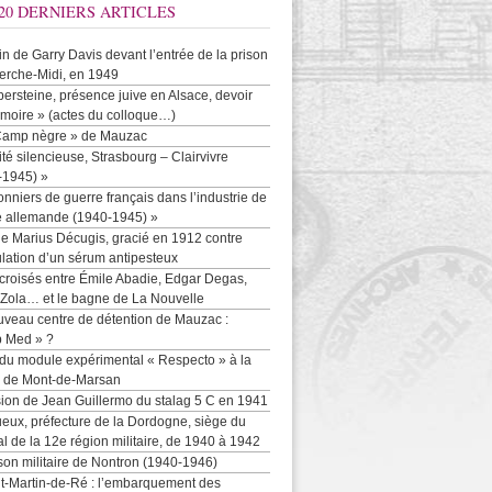
20 DERNIERS ARTICLES
-in de Garry Davis devant l’entrée de la prison
erche-Midi, en 1949
persteine, présence juive en Alsace, devoir
moire » (actes du colloque…)
Camp nègre » de Mauzac
ité silencieuse, Strasbourg – Clairvivre
-1945) »
onniers de guerre français dans l’industrie de
e allemande (1940-1945) »
e Marius Décugis, gracié en 1912 contre
ulation d’un sérum antipesteux
croisés entre Émile Abadie, Edgar Degas,
 Zola… et le bagne de La Nouvelle
uveau centre de détention de Mauzac :
b Med » ?
 du module expérimental « Respecto » à la
n de Mont-de-Marsan
sion de Jean Guillermo du stalag 5 C en 1941
eux, préfecture de la Dordogne, siège du
al de la 12e région militaire, de 1940 à 1942
son militaire de Nontron (1940-1946)
nt-Martin-de-Ré : l’embarquement des