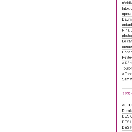
récidi
Intoxi
opéra
Daumie
enfan
Rina 
photog
Le cam
mémor
Confir
Petit
« Réci
Toulon
« Tons
Sam w
LES
ACTU
Derni
DES 
DES
DES 