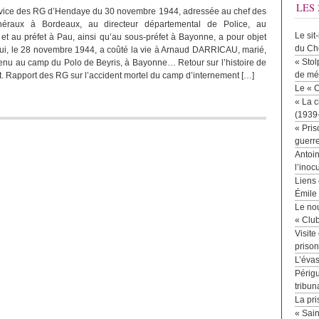
LES 
rvice des RG d’Hendaye du 30 novembre 1944, adressée au chef des
éraux à Bordeaux, au directeur départemental de Police, au
Le sit
 et au préfet à Pau, ainsi qu’au sous-préfet à Bayonne, a pour objet
du Ch
 qui, le 28 novembre 1944, a coûté la vie à Arnaud DARRICAU, marié,
« Stol
tenu au camp du Polo de Beyris, à Bayonne… Retour sur l’histoire de
de mé
. Rapport des RG sur l’accident mortel du camp d’internement […]
Le « 
« La c
(1939
« Pris
guerr
Antoin
l’inoc
Liens 
Émile
Le no
« Clu
Visite
priso
L’éva
Périgu
tribun
La pri
« Sai