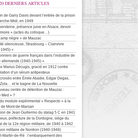
20 DERNIERS ARTICLES
-in de Garry Davis devant l’entrée de la prison
erche-Midi, en 1949
persteine, présence juive en Alsace, devoir
moire » (actes du colloque…)
Camp nègre » de Mauzac
ité silencieuse, Strasbourg – Clairvivre
-1945) »
onniers de guerre français dans l’industrie de
e allemande (1940-1945) »
e Marius Décugis, gracié en 1912 contre
ulation d’un sérum antipesteux
croisés entre Émile Abadie, Edgar Degas,
 Zola… et le bagne de La Nouvelle
uveau centre de détention de Mauzac :
b Med » ?
 du module expérimental « Respecto » à la
n de Mont-de-Marsan
sion de Jean Guillermo du stalag 5 C en 1941
eux, préfecture de la Dordogne, siège du
al de la 12e région militaire, de 1940 à 1942
son militaire de Nontron (1940-1946)
nt-Martin-de-Ré : l’embarquement des