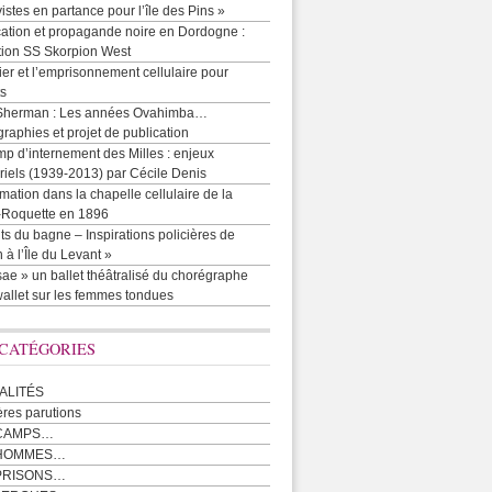
vistes en partance pour l’île des Pins »
cation et propagande noire en Dordogne :
tion SS Skorpion West
r et l’emprisonnement cellulaire pour
ts
Sherman : Les années Ovahimba…
raphies et projet de publication
p d’internement des Milles : enjeux
iels (1939-2013) par Cécile Denis
mation dans la chapelle cellulaire de la
e-Roquette en 1896
ts du bagne – Inspirations policières de
 à l’Île du Levant »
ae » un ballet théâtralisé du chorégraphe
allet sur les femmes tondues
 CATÉGORIES
ALITÉS
ères parutions
CAMPS…
 HOMMES…
PRISONS…