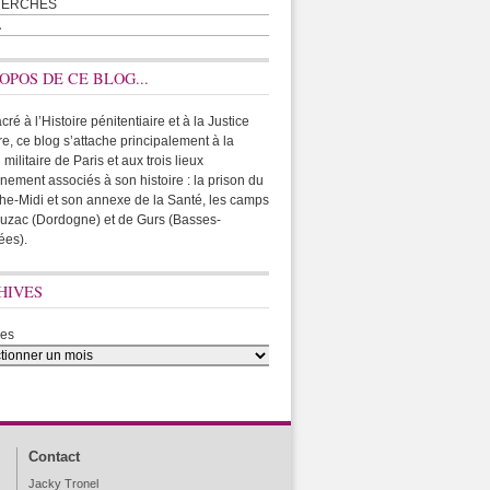
HERCHES
A
OPOS DE CE BLOG...
ré à l’Histoire pénitentiaire et à la Justice
ire, ce blog s’attache principalement à la
 militaire de Paris et aux trois lieux
rnement associés à son histoire : la prison du
he-Midi et son annexe de la Santé, les camps
uzac (Dordogne) et de Gurs (Basses-
ées).
HIVES
ves
Contact
Jacky Tronel