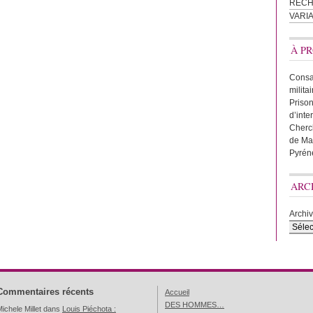
REC
VARI
À PR
Consac
milita
Prison
d’inte
Cherc
de Ma
Pyrén
ARC
Archi
Commentaires récents
Accueil
DES HOMMES…
ichele Millet
dans
Louis Piéchota :