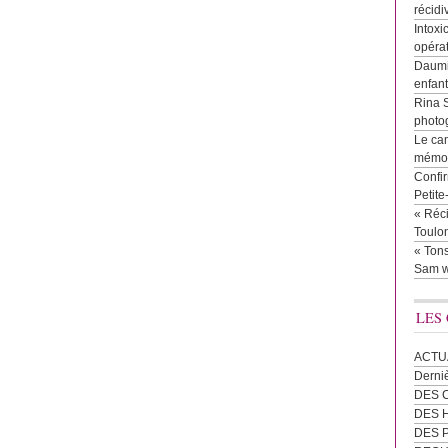
récidi
Intoxi
opéra
Daumie
enfan
Rina 
photog
Le cam
mémor
Confir
Petit
« Réci
Toulon
« Tons
Sam w
LES
ACTU
Derni
DES 
DES
DES 