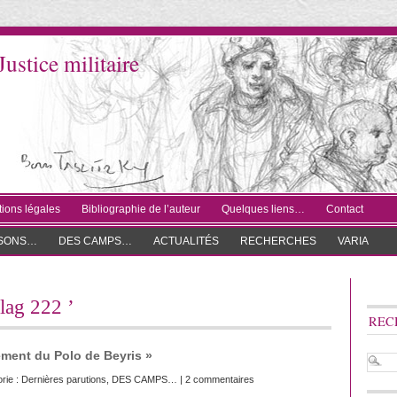
Justice militaire
ions légales
Bibliographie de l’auteur
Quelques liens…
Contact
ISONS…
DES CAMPS…
ACTUALITÉS
RECHERCHES
VARIA
alag 222 ’
REC
ement du Polo de Beyris »
rie :
Dernières parutions
,
DES CAMPS…
|
2 commentaires