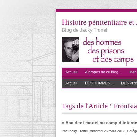
Histoire pénitentiaire et 
Blog de Jacky Tronel
Accueil
À propos de ce blog…
Ment
Accueil
DES HOMMES…
DES PR
Tags de l'Article ‘ Frontst
« Accident mortel au camp d’intern
Par
Jacky Tronel
| vendredi 23 mars 2012 | Catégo