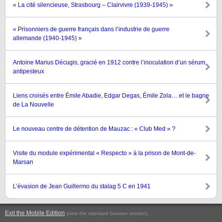
« La cité silencieuse, Strasbourg – Clairvivre (1939-1945) »
« Prisonniers de guerre français dans l’industrie de guerre
allemande (1940-1945) »
Antoine Marius Décugis, gracié en 1912 contre l’inoculation d’un sérum
antipesteux
Liens croisés entre Émile Abadie, Edgar Degas, Émile Zola… et le bagne
de La Nouvelle
Le nouveau centre de détention de Mauzac : « Club Med » ?
Visite du module expérimental « Respecto » à la prison de Mont-de-
Marsan
L’évasion de Jean Guillermo du stalag 5 C en 1941
Exit the Mobile Edition
.
(view the standard browser version)