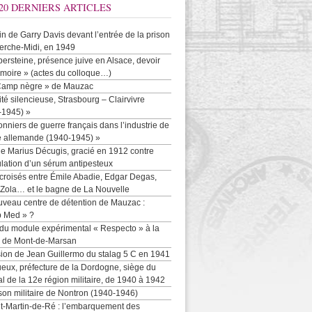
20 DERNIERS ARTICLES
-in de Garry Davis devant l’entrée de la prison
erche-Midi, en 1949
persteine, présence juive en Alsace, devoir
moire » (actes du colloque…)
Camp nègre » de Mauzac
ité silencieuse, Strasbourg – Clairvivre
-1945) »
onniers de guerre français dans l’industrie de
e allemande (1940-1945) »
e Marius Décugis, gracié en 1912 contre
ulation d’un sérum antipesteux
croisés entre Émile Abadie, Edgar Degas,
 Zola… et le bagne de La Nouvelle
uveau centre de détention de Mauzac :
b Med » ?
 du module expérimental « Respecto » à la
n de Mont-de-Marsan
sion de Jean Guillermo du stalag 5 C en 1941
eux, préfecture de la Dordogne, siège du
al de la 12e région militaire, de 1940 à 1942
son militaire de Nontron (1940-1946)
nt-Martin-de-Ré : l’embarquement des