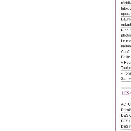
récidi
Intoxi
opéra
Daumie
enfan
Rina 
photog
Le cam
mémor
Confir
Petit
« Réci
Toulon
« Tons
Sam w
LES
ACTU
Derni
DES 
DES
DES 