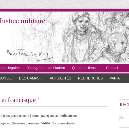
Justice militaire
ions légales
Bibliographie de l’auteur
Quelques liens…
Contact
ISONS…
DES CAMPS…
ACTUALITÉS
RECHERCHES
VARIA
 et francisque ’
REC
 des prisons et des parquets militaires
tégorie :
Dernières parutions
,
VARIA
|
3 commentaires