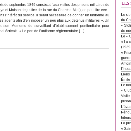
LES 
s de septembre 1849 consécutif aux visites des prisons militaires de
ye et Maison de justice de la rue du Cherche-Midi), on peut lire ceci :
Le sit
s l’intérêt du service, il serait nécessaire de donner un uniforme au
du Ch
es agents afin d’en imposer un peu plus aux détenus militaires ». Un
« Stol
ns son Memento du surveillant d’établissement pénitentiaire pour
de mé
al écrivait : « Le port de l’uniforme réglementaire […]
Le « 
« La c
(1939
« Pris
guerr
Antoin
l’inoc
Liens 
Émile
Le no
« Clu
Visite
priso
L’éva
Périgu
tribun
La pri
« Sai