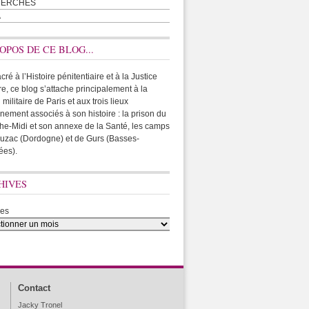
HERCHES
A
OPOS DE CE BLOG...
ré à l’Histoire pénitentiaire et à la Justice
ire, ce blog s’attache principalement à la
 militaire de Paris et aux trois lieux
rnement associés à son histoire : la prison du
he-Midi et son annexe de la Santé, les camps
uzac (Dordogne) et de Gurs (Basses-
ées).
HIVES
ves
Contact
Jacky Tronel