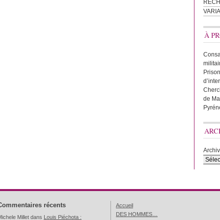
REC
VARI
À PR
Consac
milita
Prison
d’inte
Cherc
de Ma
Pyrén
ARC
Archi
Commentaires récents
Accueil
DES HOMMES…
ichele Millet
dans
Louis Piéchota :