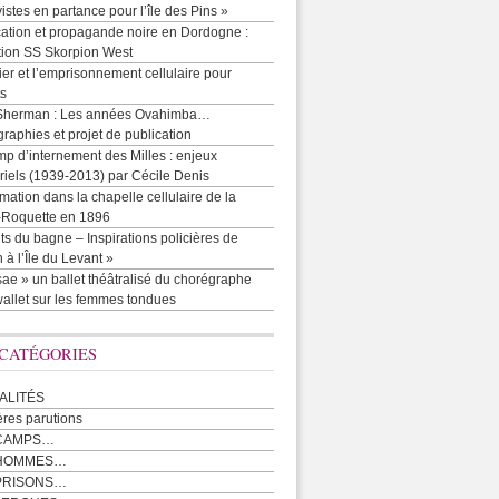
vistes en partance pour l’île des Pins »
cation et propagande noire en Dordogne :
tion SS Skorpion West
r et l’emprisonnement cellulaire pour
ts
Sherman : Les années Ovahimba…
raphies et projet de publication
p d’internement des Milles : enjeux
iels (1939-2013) par Cécile Denis
mation dans la chapelle cellulaire de la
e-Roquette en 1896
ts du bagne – Inspirations policières de
 à l’Île du Levant »
ae » un ballet théâtralisé du chorégraphe
allet sur les femmes tondues
 CATÉGORIES
ALITÉS
ères parutions
CAMPS…
 HOMMES…
PRISONS…