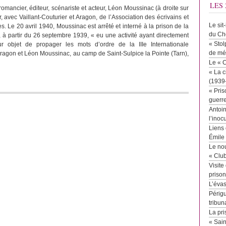
LES 
omancier, éditeur, scénariste et acteur, Léon Moussinac (à droite sur
r, avec Vaillant-Couturier et Aragon, de l’Association des écrivains et
Le sit
es. Le 20 avril 1940, Moussinac est arrêté et interné à la prison de la
du Ch
, à partir du 26 septembre 1939, « eu une activité ayant directement
« Stol
r objet de propager les mots d’ordre de la IIIe Internationale
de mé
ragon et Léon Moussinac, au camp de Saint-Sulpice la Pointe (Tarn),
Le « 
« La c
(1939
« Pris
guerr
Antoin
l’inoc
Liens 
Émile
Le no
« Clu
Visite
priso
L’éva
Périgu
tribun
La pri
« Sai