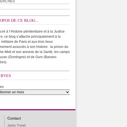
HERCHES
A
OPOS DE CE BLOG...
ré à l’Histoire pénitentiaire et à la Justice
ire, ce blog s’attache principalement à la
 militaire de Paris et aux trois lieux
rnement associés à son histoire : la prison du
he-Midi et son annexe de la Santé, les camps
uzac (Dordogne) et de Gurs (Basses-
ées).
HIVES
ves
Contact
Jacky Tronel