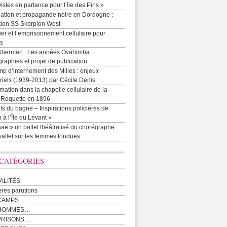
vistes en partance pour l’île des Pins »
cation et propagande noire en Dordogne :
tion SS Skorpion West
r et l’emprisonnement cellulaire pour
ts
Sherman : Les années Ovahimba…
raphies et projet de publication
p d’internement des Milles : enjeux
iels (1939-2013) par Cécile Denis
mation dans la chapelle cellulaire de la
e-Roquette en 1896
ts du bagne – Inspirations policières de
 à l’Île du Levant »
ae » un ballet théâtralisé du chorégraphe
allet sur les femmes tondues
 CATÉGORIES
ALITÉS
ères parutions
CAMPS…
 HOMMES…
PRISONS…