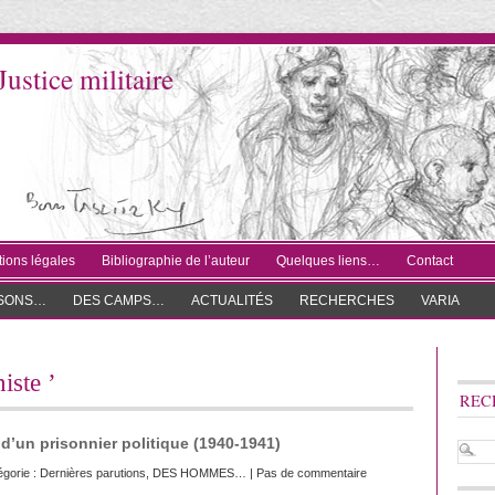
Justice militaire
ions légales
Bibliographie de l’auteur
Quelques liens…
Contact
ISONS…
DES CAMPS…
ACTUALITÉS
RECHERCHES
VARIA
iste ’
REC
d’un prisonnier politique (1940-1941)
égorie :
Dernières parutions
,
DES HOMMES…
|
Pas de commentaire