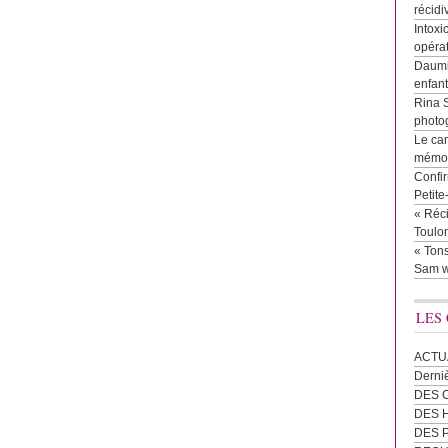
récidi
Intoxi
opéra
Daumie
enfan
Rina 
photog
Le cam
mémor
Confir
Petit
« Réci
Toulon
« Tons
Sam w
LES
ACTU
Derni
DES 
DES
DES 