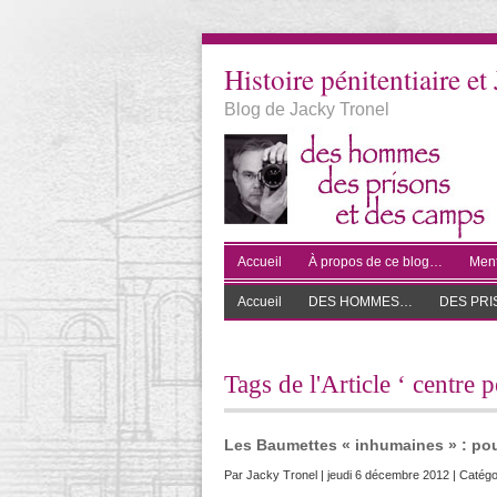
Histoire pénitentiaire et 
Blog de Jacky Tronel
Accueil
À propos de ce blog…
Ment
Accueil
DES HOMMES…
DES PR
Tags de l'Article ‘ centre 
Les Baumettes « inhumaines » : pou
Par
Jacky Tronel
| jeudi 6 décembre 2012 | Catégo