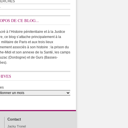
HERCHES
A
OPOS DE CE BLOG...
ré à l’Histoire pénitentiaire et à la Justice
ire, ce blog s’attache principalement à la
 militaire de Paris et aux trois lieux
rnement associés à son histoire : la prison du
he-Midi et son annexe de la Santé, les camps
uzac (Dordogne) et de Gurs (Basses-
ées).
HIVES
ves
Contact
Jacky Tronel