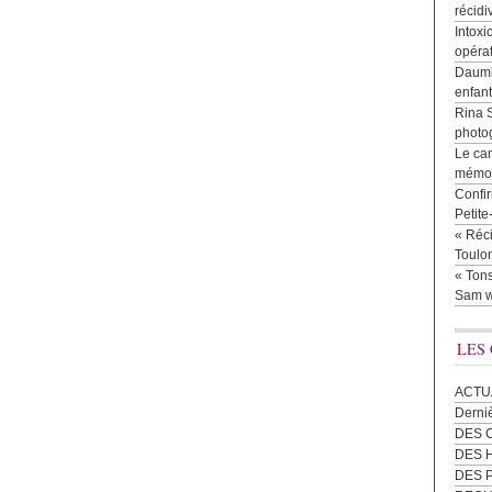
récidi
Intoxi
opéra
Daumie
enfan
Rina 
photog
Le cam
mémor
Confir
Petit
« Réci
Toulon
« Tons
Sam w
LES
ACTU
Derni
DES 
DES
DES 