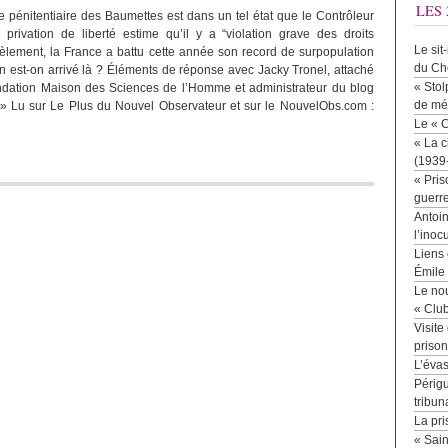
LES 
re pénitentiaire des Baumettes est dans un tel état que le Contrôleur
privation de liberté estime qu’il y a “violation grave des droits
Le sit
èlement, la France a battu cette année son record de surpopulation
du Ch
 est-on arrivé là ? Éléments de réponse avec Jacky Tronel, attaché
« Stol
ndation Maison des Sciences de l’Homme et administrateur du blog
de mé
e. » Lu sur Le Plus du Nouvel Observateur et sur le NouvelObs.com :
Le « 
« La c
(1939
« Pris
guerr
Antoin
l’inoc
Liens 
Émile
Le no
« Clu
Visite
priso
L’éva
Périgu
tribun
La pri
« Sai