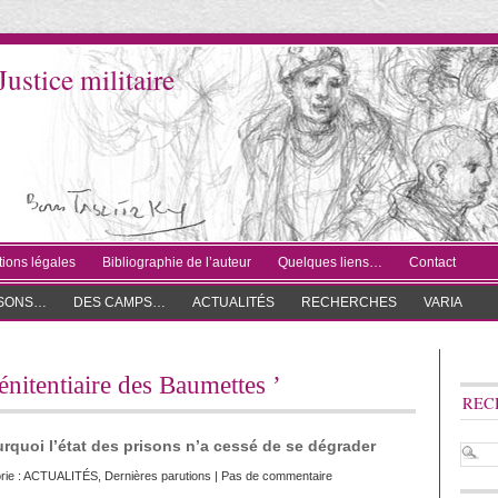
Justice militaire
ions légales
Bibliographie de l’auteur
Quelques liens…
Contact
ISONS…
DES CAMPS…
ACTUALITÉS
RECHERCHES
VARIA
pénitentiaire des Baumettes ’
REC
rquoi l’état des prisons n’a cessé de se dégrader
rie :
ACTUALITÉS
,
Dernières parutions
|
Pas de commentaire