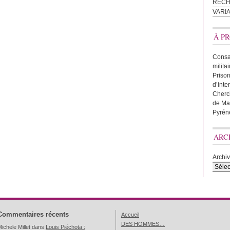
REC
VARI
À PR
Consac
milita
Prison
d’inte
Cherc
de Ma
Pyrén
ARC
Archi
Commentaires récents
Accueil
DES HOMMES…
ichele Millet
dans
Louis Piéchota :