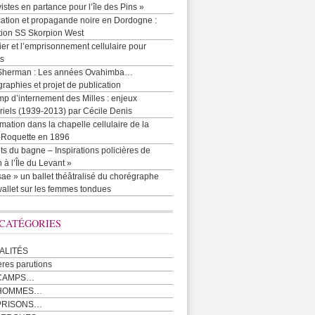
vistes en partance pour l’île des Pins »
cation et propagande noire en Dordogne :
tion SS Skorpion West
r et l’emprisonnement cellulaire pour
ts
Sherman : Les années Ovahimba…
raphies et projet de publication
p d’internement des Milles : enjeux
iels (1939-2013) par Cécile Denis
mation dans la chapelle cellulaire de la
e-Roquette en 1896
ts du bagne – Inspirations policières de
 à l’Île du Levant »
ae » un ballet théâtralisé du chorégraphe
allet sur les femmes tondues
 CATÉGORIES
ALITÉS
ères parutions
CAMPS…
 HOMMES…
PRISONS…