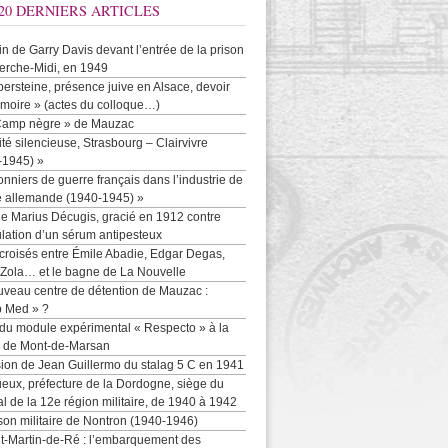
20 DERNIERS ARTICLES
-in de Garry Davis devant l’entrée de la prison
erche-Midi, en 1949
persteine, présence juive en Alsace, devoir
moire » (actes du colloque…)
Camp nègre » de Mauzac
ité silencieuse, Strasbourg – Clairvivre
-1945) »
onniers de guerre français dans l’industrie de
e allemande (1940-1945) »
e Marius Décugis, gracié en 1912 contre
ulation d’un sérum antipesteux
croisés entre Émile Abadie, Edgar Degas,
 Zola… et le bagne de La Nouvelle
uveau centre de détention de Mauzac :
b Med » ?
 du module expérimental « Respecto » à la
n de Mont-de-Marsan
sion de Jean Guillermo du stalag 5 C en 1941
eux, préfecture de la Dordogne, siège du
al de la 12e région militaire, de 1940 à 1942
son militaire de Nontron (1940-1946)
nt-Martin-de-Ré : l’embarquement des