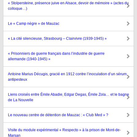
« Stolpersteine, présence juive en Alsace, devoir de mémoire » (actes du
colloque…)
Le « Camp nègre » de Mauzac
« La cité silencieuse, Strasbourg – Clairvivre (1939-1945) »
« Prisonniers de guerre français dans l’industrie de guerre
allemande (1940-1945) »
Antoine Marius Décugis, gracié en 1912 contre l’inoculation d’un sérum
antipesteux
Liens croisés entre Émile Abadie, Edgar Degas, Émile Zola… et le bagne
de La Nouvelle
Le nouveau centre de détention de Mauzac : « Club Med » ?
Visite du module expérimental « Respecto » à la prison de Mont-de-
Marsan