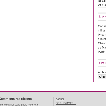
REC
VARI
À PR
Consac
milita
Prison
d’inte
Cherc
de Ma
Pyrén
ARC
Archi
Commentaires récents
Accueil
DES HOMMES…
ichele Millet
dans
Louis Piéchota :