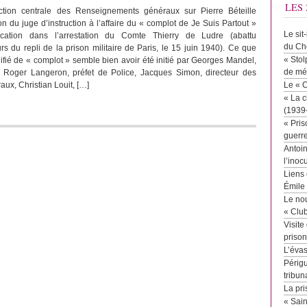
LES 
ction centrale des Renseignements généraux sur Pierre Béteille
ion du juge d’instruction à l’affaire du « complot de Je Suis Partout »
Le sit
cation dans l’arrestation du Comte Thierry de Ludre (abattu
du Ch
 du repli de la prison militaire de Paris, le 15 juin 1940). Ce que
« Stol
lifié de « complot » semble bien avoir été initié par Georges Mandel,
de mé
ur, Roger Langeron, préfet de Police, Jacques Simon, directeur des
ux, Christian Louit, […]
Le « 
« La c
(1939
« Pris
guerr
Antoin
l’inoc
Liens 
Émile
Le no
« Clu
Visite
priso
L’éva
Périgu
tribun
La pri
« Sai