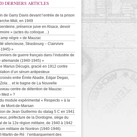
20 DERNIERS ARTICLES
-in de Garry Davis devant l’entrée de la prison
erche-Midi, en 1949
persteine, présence juive en Alsace, devoir
moire » (actes du colloque…)
Camp nègre » de Mauzac
ité silencieuse, Strasbourg – Clairvivre
-1945) »
onniers de guerre français dans l’industrie de
e allemande (1940-1945) »
e Marius Décugis, gracié en 1912 contre
ulation d’un sérum antipesteux
croisés entre Émile Abadie, Edgar Degas,
 Zola… et le bagne de La Nouvelle
uveau centre de détention de Mauzac :
b Med » ?
 du module expérimental « Respecto » à la
n de Mont-de-Marsan
sion de Jean Guillermo du stalag 5 C en 1941
eux, préfecture de la Dordogne, siège du
al de la 12e région militaire, de 1940 à 1942
son militaire de Nontron (1940-1946)
nt-Martin-de-Ré : l’embarquement des