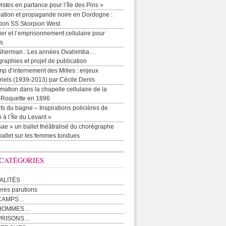
vistes en partance pour l’île des Pins »
cation et propagande noire en Dordogne :
tion SS Skorpion West
r et l’emprisonnement cellulaire pour
ts
Sherman : Les années Ovahimba…
raphies et projet de publication
p d’internement des Milles : enjeux
iels (1939-2013) par Cécile Denis
mation dans la chapelle cellulaire de la
e-Roquette en 1896
ts du bagne – Inspirations policières de
 à l’Île du Levant »
ae » un ballet théâtralisé du chorégraphe
allet sur les femmes tondues
 CATÉGORIES
ALITÉS
ères parutions
CAMPS…
 HOMMES…
PRISONS…