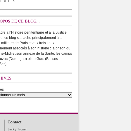
HERCHES
A
OPOS DE CE BLOG...
ré à l’Histoire pénitentiaire et à la Justice
ire, ce blog s’attache principalement à la
 militaire de Paris et aux trois lieux
rnement associés à son histoire : la prison du
he-Midi et son annexe de la Santé, les camps
uzac (Dordogne) et de Gurs (Basses-
ées).
HIVES
ves
Contact
Jacky Tronel