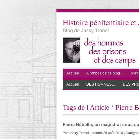
Histoire pénitentiaire et 
Blog de Jacky Tronel
Accueil
À propos de ce blog…
Ment
Accueil
DES HOMMES…
DES PR
Tags de l'Article ‘ Pierre B
Pierre Béteille, un magistrat sous s
Par
Jacky Tronel
| samedi 28 août 2010 | Catégori