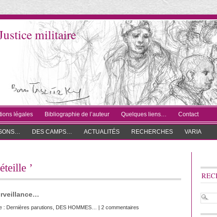
Justice militaire
ions légales
Bibliographie de l’auteur
Quelques liens…
Contact
ISONS…
DES CAMPS…
ACTUALITÉS
RECHERCHES
VARIA
éteille ’
REC
urveillance…
e :
Dernières parutions
,
DES HOMMES…
|
2 commentaires