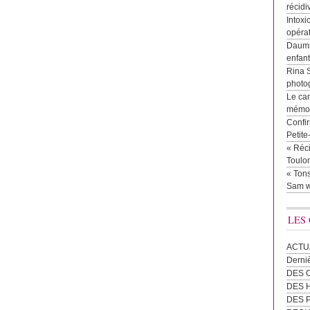
récidi
Intoxi
opéra
Daumie
enfan
Rina 
photog
Le cam
mémor
Confir
Petit
« Réci
Toulon
« Tons
Sam w
LES
ACTU
Derni
DES 
DES
DES 