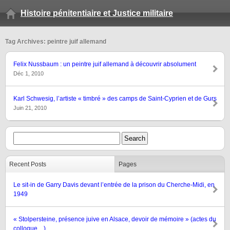
Histoire pénitentiaire et Justice militaire
Tag Archives: peintre juif allemand
Felix Nussbaum : un peintre juif allemand à découvrir absolument
Déc 1, 2010
Karl Schwesig, l’artiste « timbré » des camps de Saint-Cyprien et de Gurs
Juin 21, 2010
Recent Posts
Pages
Le sit-in de Garry Davis devant l’entrée de la prison du Cherche-Midi, en
1949
« Stolpersteine, présence juive en Alsace, devoir de mémoire » (actes du
colloque…)