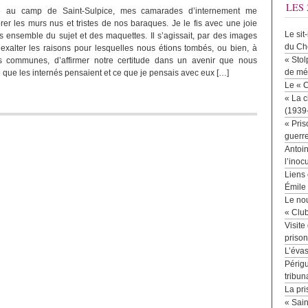
LES 
e au camp de Saint-Sulpice, mes camarades d’internement me
r les murs nus et tristes de nos baraques. Je le fis avec une joie
Le sit
ns ensemble du sujet et des maquettes. Il s’agissait, par des images
du Ch
d’exalter les raisons pour lesquelles nous étions tombés, ou bien, à
« Stol
s communes, d’affirmer notre certitude dans un avenir que nous
de mé
e que les internés pensaient et ce que je pensais avec eux […]
Le « 
« La c
(1939
« Pris
guerr
Antoin
l’inoc
Liens 
Émile
Le no
« Clu
Visite
priso
L’éva
Périgu
tribun
La pri
« Sai