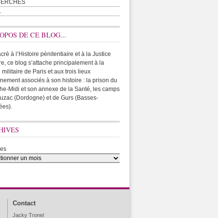
HERCHES
A
OPOS DE CE BLOG...
ré à l’Histoire pénitentiaire et à la Justice
ire, ce blog s’attache principalement à la
 militaire de Paris et aux trois lieux
rnement associés à son histoire : la prison du
he-Midi et son annexe de la Santé, les camps
uzac (Dordogne) et de Gurs (Basses-
ées).
HIVES
ves
Contact
Jacky Tronel