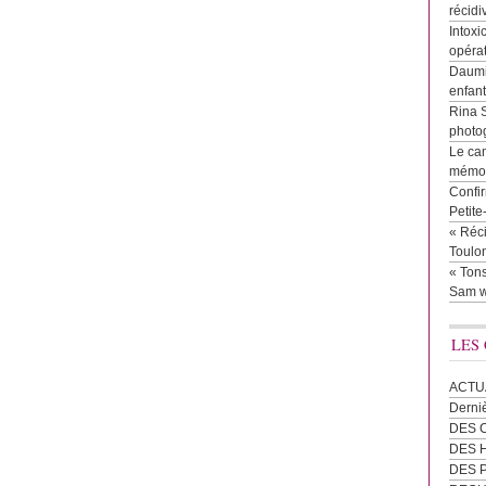
récidi
Intoxi
opéra
Daumie
enfan
Rina 
photog
Le cam
mémor
Confir
Petit
« Réci
Toulon
« Tons
Sam w
LES
ACTU
Derni
DES 
DES
DES 