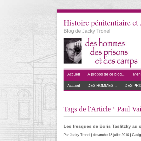
Histoire pénitentiaire et 
Blog de Jacky Tronel
Accueil
À propos de ce blog…
Ment
Accueil
DES HOMMES…
DES PR
Tags de l'Article ‘ Paul Va
Les fresques de Boris Taslitzky au 
Par
Jacky Tronel
| dimanche 18 juillet 2010 | Catég