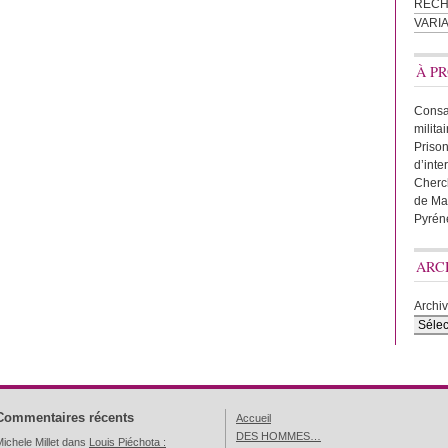
REC
VARI
À PR
Consac
milita
Prison
d’inte
Cherc
de Ma
Pyrén
ARC
Archi
Commentaires récents
Accueil
DES HOMMES…
ichele Millet
dans
Louis Piéchota :