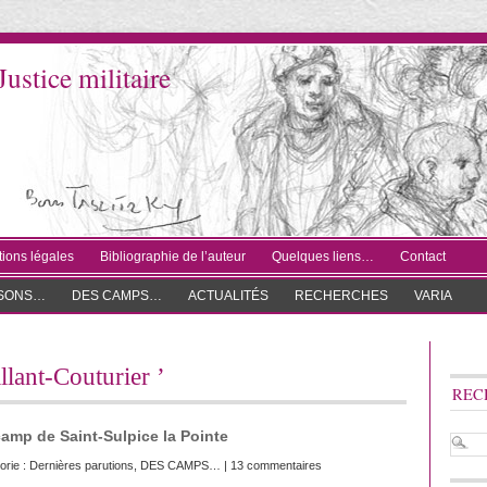
Justice militaire
ions légales
Bibliographie de l’auteur
Quelques liens…
Contact
ISONS…
DES CAMPS…
ACTUALITÉS
RECHERCHES
VARIA
illant-Couturier ’
REC
camp de Saint-Sulpice la Pointe
orie :
Dernières parutions
,
DES CAMPS…
|
13 commentaires