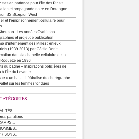
vistes en partance pour l’île des Pins »
cation et propagande noire en Dordogne :
tion SS Skorpion West
r et l’emprisonnement cellulaire pour
ts
Sherman : Les années Ovahimba…
raphies et projet de publication
p d’internement des Milles : enjeux
iels (1939-2013) par Cécile Denis
mation dans la chapelle cellulaire de la
e-Roquette en 1896
ts du bagne – Inspirations policières de
 à l’Île du Levant »
ae » un ballet théâtralisé du chorégraphe
allet sur les femmes tondues
 CATÉGORIES
ALITÉS
ères parutions
CAMPS…
 HOMMES…
PRISONS…