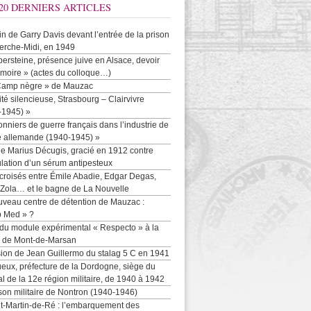
20 DERNIERS ARTICLES
-in de Garry Davis devant l’entrée de la prison
erche-Midi, en 1949
persteine, présence juive en Alsace, devoir
moire » (actes du colloque…)
Camp nègre » de Mauzac
ité silencieuse, Strasbourg – Clairvivre
-1945) »
onniers de guerre français dans l’industrie de
e allemande (1940-1945) »
e Marius Décugis, gracié en 1912 contre
ulation d’un sérum antipesteux
croisés entre Émile Abadie, Edgar Degas,
 Zola… et le bagne de La Nouvelle
uveau centre de détention de Mauzac :
b Med » ?
 du module expérimental « Respecto » à la
n de Mont-de-Marsan
sion de Jean Guillermo du stalag 5 C en 1941
eux, préfecture de la Dordogne, siège du
al de la 12e région militaire, de 1940 à 1942
son militaire de Nontron (1940-1946)
nt-Martin-de-Ré : l’embarquement des