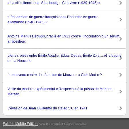
« La cité silencieuse, Strasbourg – Clairvivre (1939-1945) »
« Prisonniers de guerre français dans l’industrie de guerre
allemande (1940-1945) »
Antoine Marius Décugis, gracié en 1912 contre l’inoculation d’un sérum
antipesteux
Liens croisés entre Émile Abadie, Edgar Degas, Émile Zola… et le bagne
de La Nouvelle
Le nouveau centre de détention de Mauzac : « Club Med » ?
Visite du module expérimental « Respecto » à la prison de Mont-de-
Marsan
L’évasion de Jean Guillermo du stalag 5 C en 1941
Exit the Mobile Edition
.
(view the standard browser version)