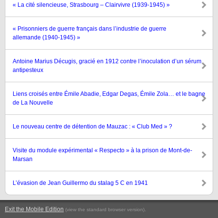
« La cité silencieuse, Strasbourg – Clairvivre (1939-1945) »
« Prisonniers de guerre français dans l’industrie de guerre
allemande (1940-1945) »
Antoine Marius Décugis, gracié en 1912 contre l’inoculation d’un sérum
antipesteux
Liens croisés entre Émile Abadie, Edgar Degas, Émile Zola… et le bagne
de La Nouvelle
Le nouveau centre de détention de Mauzac : « Club Med » ?
Visite du module expérimental « Respecto » à la prison de Mont-de-
Marsan
L’évasion de Jean Guillermo du stalag 5 C en 1941
Exit the Mobile Edition
.
(view the standard browser version)