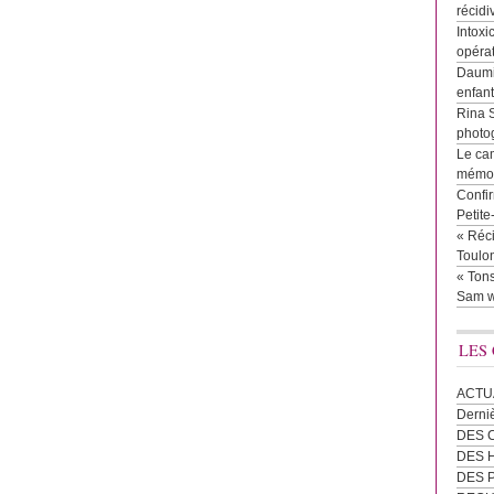
récidi
Intoxi
opéra
Daumie
enfan
Rina 
photog
Le cam
mémor
Confir
Petit
« Réci
Toulon
« Tons
Sam w
LES
ACTU
Derni
DES 
DES
DES 