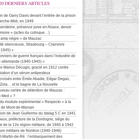
20 DERNIERS ARTICLES
-in de Garry Davis devant l’entrée de la prison
erche-Midi, en 1949
persteine, présence juive en Alsace, devoir
moire » (actes du colloque…)
Camp nègre » de Mauzac
ité silencieuse, Strasbourg – Clairvivre
-1945) »
onniers de guerre français dans l’industrie de
e allemande (1940-1945) »
e Marius Décugis, gracié en 1912 contre
ulation d’un sérum antipesteux
croisés entre Émile Abadie, Edgar Degas,
 Zola… et le bagne de La Nouvelle
uveau centre de détention de Mauzac :
b Med » ?
 du module expérimental « Respecto » à la
n de Mont-de-Marsan
sion de Jean Guillermo du stalag 5 C en 1941
eux, préfecture de la Dordogne, siège du
al de la 12e région militaire, de 1940 à 1942
son militaire de Nontron (1940-1946)
nt-Martin-de-Ré : l’embarquement des