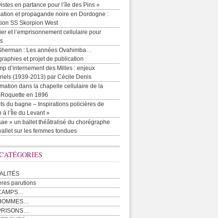
vistes en partance pour l’île des Pins »
cation et propagande noire en Dordogne :
tion SS Skorpion West
r et l’emprisonnement cellulaire pour
ts
Sherman : Les années Ovahimba…
raphies et projet de publication
p d’internement des Milles : enjeux
iels (1939-2013) par Cécile Denis
mation dans la chapelle cellulaire de la
e-Roquette en 1896
ts du bagne – Inspirations policières de
 à l’Île du Levant »
ae » un ballet théâtralisé du chorégraphe
allet sur les femmes tondues
 CATÉGORIES
ALITÉS
ères parutions
CAMPS…
 HOMMES…
PRISONS…