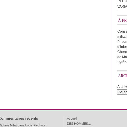
REC
VARI
À PR
Consac
milita
Prison
d’inte
Cherc
de Ma
Pyrén
ARC
Archi
Commentaires récents
Accueil
DES HOMMES…
ichele Millet
dans
Louis Piéchota :