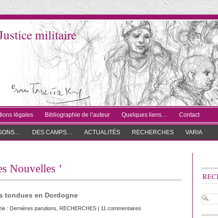
Justice militaire
ions légales
Bibliographie de l’auteur
Quelques liens…
Contact
ISONS…
DES CAMPS…
ACTUALITÉS
RECHERCHES
VARIA
ies Nouvelles ’
REC
mes tondues en Dordogne
rie :
Dernières parutions
,
RECHERCHES
|
11 commentaires