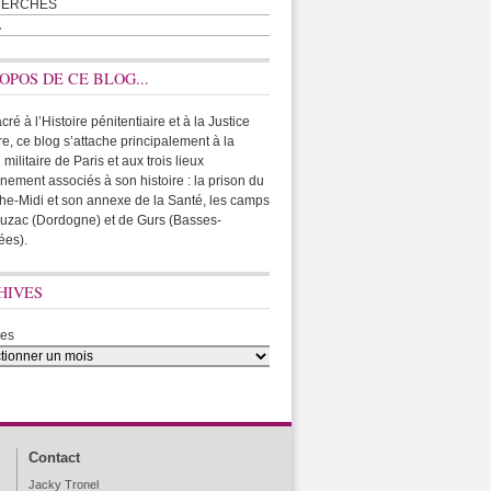
HERCHES
A
OPOS DE CE BLOG...
ré à l’Histoire pénitentiaire et à la Justice
ire, ce blog s’attache principalement à la
 militaire de Paris et aux trois lieux
rnement associés à son histoire : la prison du
he-Midi et son annexe de la Santé, les camps
uzac (Dordogne) et de Gurs (Basses-
ées).
HIVES
ves
Contact
Jacky Tronel