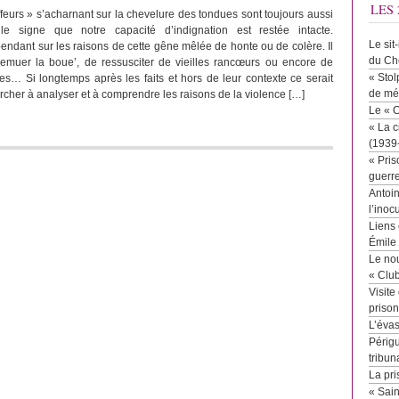
LES 
ffeurs » s’acharnant sur la chevelure des tondues sont toujours aussi
 le signe que notre capacité d’indignation est restée intacte.
Le sit
endant sur les raisons de cette gêne mêlée de honte ou de colère. Il
du Ch
‘remuer la boue’, de ressusciter de vieilles rancœurs ou encore de
« Stol
s… Si longtemps après les faits et hors de leur contexte ce serait
de mé
ercher à analyser et à comprendre les raisons de la violence […]
Le « 
« La c
(1939
« Pris
guerr
Antoin
l’inoc
Liens 
Émile
Le no
« Clu
Visite
priso
L’éva
Périgu
tribun
La pri
« Sai