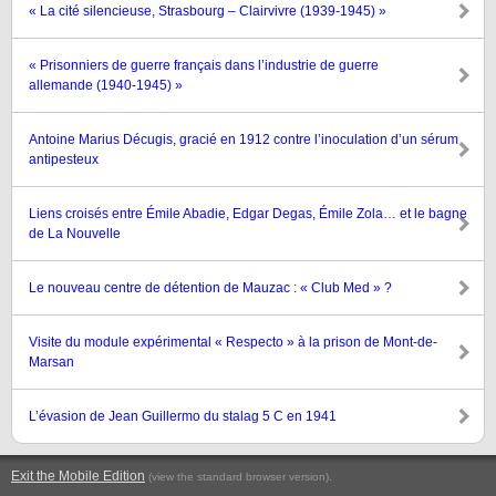
« La cité silencieuse, Strasbourg – Clairvivre (1939-1945) »
« Prisonniers de guerre français dans l’industrie de guerre
allemande (1940-1945) »
Antoine Marius Décugis, gracié en 1912 contre l’inoculation d’un sérum
antipesteux
Liens croisés entre Émile Abadie, Edgar Degas, Émile Zola… et le bagne
de La Nouvelle
Le nouveau centre de détention de Mauzac : « Club Med » ?
Visite du module expérimental « Respecto » à la prison de Mont-de-
Marsan
L’évasion de Jean Guillermo du stalag 5 C en 1941
Exit the Mobile Edition
.
(view the standard browser version)