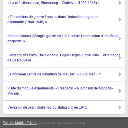
« La cité silencieuse, Strasbourg – Clairvivre (1939-1945) »
« Prisonniers de guerre français dans l’industrie de guerre
allemande (1940-1945) »
Antoine Marius Décugis, gracié en 1912 contre l’inoculation d’un sérum
antipesteux
Liens croisés entre Émile Abadie, Edgar Degas, Émile Zola… et le bagne
de La Nouvelle
Le nouveau centre de détention de Mauzac : « Club Med » ?
Visite du module expérimental « Respecto » à la prison de Mont-de-
Marsan
L’évasion de Jean Guillermo du stalag 5 C en 1941
Exit the Mobile Edition
.
(view the standard browser version)