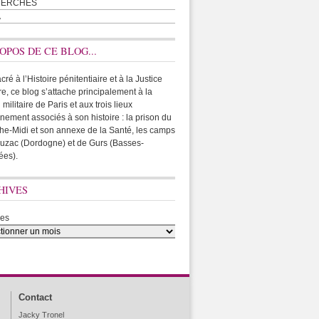
HERCHES
A
OPOS DE CE BLOG...
ré à l’Histoire pénitentiaire et à la Justice
ire, ce blog s’attache principalement à la
 militaire de Paris et aux trois lieux
rnement associés à son histoire : la prison du
he-Midi et son annexe de la Santé, les camps
uzac (Dordogne) et de Gurs (Basses-
ées).
HIVES
ves
Contact
Jacky Tronel