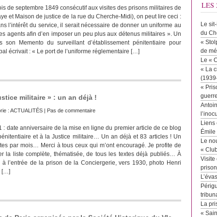
LES 
s de septembre 1849 consécutif aux visites des prisons militaires de
ye et Maison de justice de la rue du Cherche-Midi), on peut lire ceci :
Le sit
s l’intérêt du service, il serait nécessaire de donner un uniforme au
du Ch
es agents afin d’en imposer un peu plus aux détenus militaires ». Un
« Stol
ns son Memento du surveillant d’établissement pénitentiaire pour
de mé
al écrivait : « Le port de l’uniforme réglementaire […]
Le « 
« La c
(1939
« Pris
guerr
stice militaire » : un an déjà !
Antoin
rie :
ACTUALITÉS
|
Pas de commentaire
l’inoc
Liens 
 : date anniversaire de la mise en ligne du premier article de ce blog
Émile
pénitentiaire et à la Justice militaire… Un an déjà et 83 articles ! Un
Le no
ites par mois… Merci à tous ceux qui m’ont encouragé. Je profite de
« Clu
er la liste complète, thématisée, de tous les textes déjà publiés… À
Visite
é à l’entrée de la prison de la Conciergerie, vers 1930, photo Henri
priso
 […]
L’éva
Périgu
tribun
La pri
« Sai