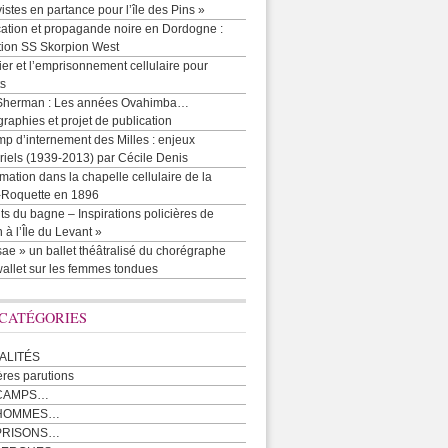
vistes en partance pour l’île des Pins »
cation et propagande noire en Dordogne :
tion SS Skorpion West
r et l’emprisonnement cellulaire pour
ts
Sherman : Les années Ovahimba…
raphies et projet de publication
p d’internement des Milles : enjeux
iels (1939-2013) par Cécile Denis
mation dans la chapelle cellulaire de la
e-Roquette en 1896
ts du bagne – Inspirations policières de
 à l’Île du Levant »
ae » un ballet théâtralisé du chorégraphe
allet sur les femmes tondues
 CATÉGORIES
ALITÉS
ères parutions
CAMPS…
 HOMMES…
PRISONS…