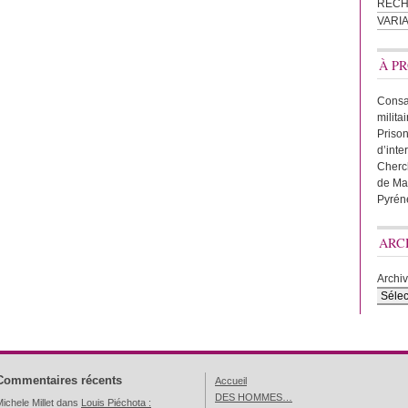
REC
VARI
À PR
Consac
milita
Prison
d’inte
Cherc
de Ma
Pyrén
ARC
Archi
Commentaires récents
Accueil
DES HOMMES…
ichele Millet
dans
Louis Piéchota :