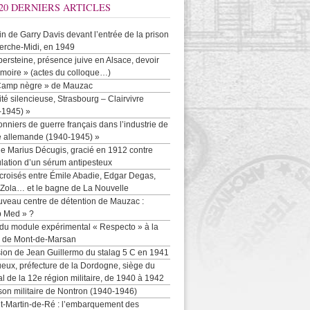
20 DERNIERS ARTICLES
-in de Garry Davis devant l’entrée de la prison
erche-Midi, en 1949
persteine, présence juive en Alsace, devoir
moire » (actes du colloque…)
Camp nègre » de Mauzac
ité silencieuse, Strasbourg – Clairvivre
-1945) »
onniers de guerre français dans l’industrie de
e allemande (1940-1945) »
e Marius Décugis, gracié en 1912 contre
ulation d’un sérum antipesteux
croisés entre Émile Abadie, Edgar Degas,
 Zola… et le bagne de La Nouvelle
uveau centre de détention de Mauzac :
b Med » ?
 du module expérimental « Respecto » à la
n de Mont-de-Marsan
sion de Jean Guillermo du stalag 5 C en 1941
eux, préfecture de la Dordogne, siège du
al de la 12e région militaire, de 1940 à 1942
son militaire de Nontron (1940-1946)
nt-Martin-de-Ré : l’embarquement des