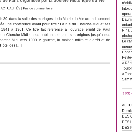
s de Paris organisée par la Société Historique du VIe
récidi
:
ACTUALITÉS
|
Pas de commentaire
Intoxi
opéra
 h.30, dans la salle des mariages de la Mairie du VIe arrondissement
Daumie
tée une conférence ayant pour titre : La rue du Cherche-Midi et ses
enfan
e 1841 à 1961. Ce titre fait référence à l’ouvrage érudit de Paul
Rina 
du Cherche-Midi et ses habitants, depuis ses origines jusqu’à nos
photog
erche-Midi vers 1900. A gauche, la maison militaire d’arrêt et de
Le cam
’Hôtel des […]
mémor
Confir
Petit
« Réci
Toulon
« Tons
Sam w
LES
ACTU
Derni
DES 
DES
DES 