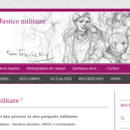
Justice militaire
ions légales
Bibliographie de l’auteur
Quelques liens…
Contact
ISONS…
DES CAMPS…
ACTUALITÉS
RECHERCHES
VARIA
ilitaire ’
REC
 des prisons et des parquets militaires
tégorie :
Dernières parutions
,
VARIA
|
3 commentaires