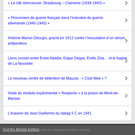
« La cité silencieuse, Strasbourg – Clairvivre (1939-1945) »
« Prisonniers de guerre français dans l’industrie de guerre
allemande (1940-1945) »
Antoine Marius Décugis, gracié en 1912 contre l’inoculation d’un sérum
antipesteux
Liens croisés entre Émile Abadie, Edgar Degas, Émile Zola… et le bagne
de La Nouvelle
Le nouveau centre de détention de Mauzac : « Club Med » ?
Visite du module expérimental « Respecto » à la prison de Mont-de-
Marsan
L’évasion de Jean Guillermo du stalag 5 C en 1941
Exit the Mobile Edition
.
(view the standard browser version)