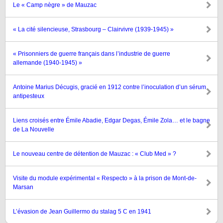
Le « Camp nègre » de Mauzac
« La cité silencieuse, Strasbourg – Clairvivre (1939-1945) »
« Prisonniers de guerre français dans l’industrie de guerre
allemande (1940-1945) »
Antoine Marius Décugis, gracié en 1912 contre l’inoculation d’un sérum
antipesteux
Liens croisés entre Émile Abadie, Edgar Degas, Émile Zola… et le bagne
de La Nouvelle
Le nouveau centre de détention de Mauzac : « Club Med » ?
Visite du module expérimental « Respecto » à la prison de Mont-de-
Marsan
L’évasion de Jean Guillermo du stalag 5 C en 1941