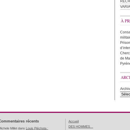
REC
VARI
À PR
Consac
milita
Prison
d’inte
Cherc
de Ma
Pyrén
ARC
Archi
Commentaires récents
Accueil
DES HOMMES…
ichele Millet
dans
Louis Piéchota :