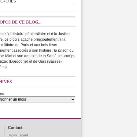
HERCHES
A
OPOS DE CE BLOG...
ré à l’Histoire pénitentiaire et à la Justice
ire, ce blog s’attache principalement à la
 militaire de Paris et aux trois lieux
rnement associés à son histoire : la prison du
he-Midi et son annexe de la Santé, les camps
uzac (Dordogne) et de Gurs (Basses-
ées).
HIVES
ves
Contact
Jacky Tronel