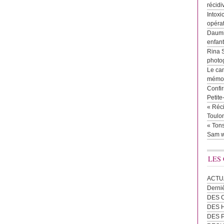
récidi
Intoxi
opéra
Daumie
enfan
Rina 
photog
Le cam
mémor
Confir
Petit
« Réci
Toulon
« Tons
Sam w
LES
ACTU
Derni
DES 
DES
DES 