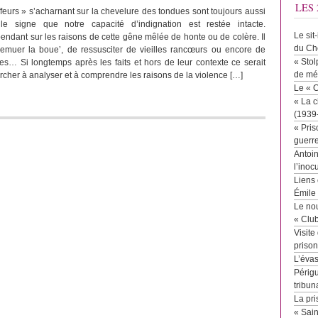
LES 
ffeurs » s’acharnant sur la chevelure des tondues sont toujours aussi
 le signe que notre capacité d’indignation est restée intacte.
Le sit
endant sur les raisons de cette gêne mêlée de honte ou de colère. Il
du Ch
‘remuer la boue’, de ressusciter de vieilles rancœurs ou encore de
« Stol
s… Si longtemps après les faits et hors de leur contexte ce serait
de mé
ercher à analyser et à comprendre les raisons de la violence […]
Le « 
« La c
(1939
« Pris
guerr
Antoin
l’inoc
Liens 
Émile
Le no
« Clu
Visite
priso
L’éva
Périgu
tribun
La pri
« Sai