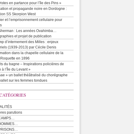
vistes en partance pour l’île des Pins »
cation et propagande noire en Dordogne :
tion SS Skorpion West
r et l’emprisonnement cellulaire pour
ts
Sherman : Les années Ovahimba…
raphies et projet de publication
p d’internement des Milles : enjeux
iels (1939-2013) par Cécile Denis
mation dans la chapelle cellulaire de la
e-Roquette en 1896
ts du bagne – Inspirations policières de
 à l’Île du Levant »
ae » un ballet théâtralisé du chorégraphe
allet sur les femmes tondues
 CATÉGORIES
ALITÉS
ères parutions
CAMPS…
 HOMMES…
PRISONS…