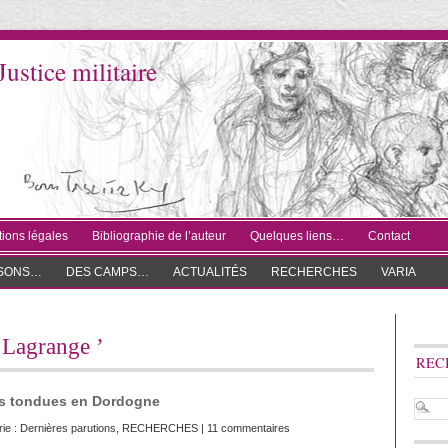
Justice militaire
ions légales
Bibliographie de l’auteur
Quelques liens…
Contact
ISONS…
DES CAMPS…
ACTUALITÉS
RECHERCHES
VARIA
s Lagrange ’
REC
mes tondues en Dordogne
rie :
Dernières parutions
,
RECHERCHES
|
11 commentaires