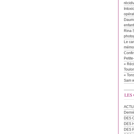
récidi
Intoxi
opéra
Daumie
enfan
Rina 
photog
Le cam
mémor
Confir
Petit
« Réci
Toulon
« Tons
Sam w
LES
ACTU
Derni
DES 
DES
DES 