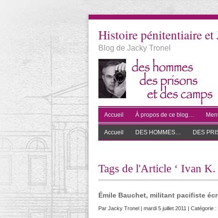
Histoire pénitentiaire et 
Blog de Jacky Tronel
Accueil
À propos de ce blog…
Ment
Accueil
DES HOMMES…
DES PR
Tags de l'Article ‘ Ivan K
Émile Bauchet, militant pacifiste écr
Par
Jacky Tronel
| mardi 5 juillet 2011 | Catégorie :