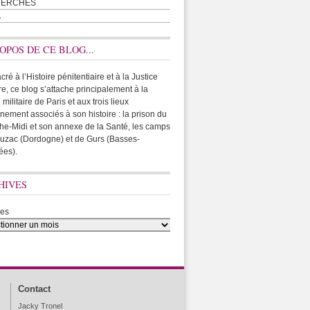
HERCHES
A
OPOS DE CE BLOG...
ré à l’Histoire pénitentiaire et à la Justice
ire, ce blog s’attache principalement à la
 militaire de Paris et aux trois lieux
rnement associés à son histoire : la prison du
he-Midi et son annexe de la Santé, les camps
uzac (Dordogne) et de Gurs (Basses-
ées).
HIVES
ves
Contact
Jacky Tronel