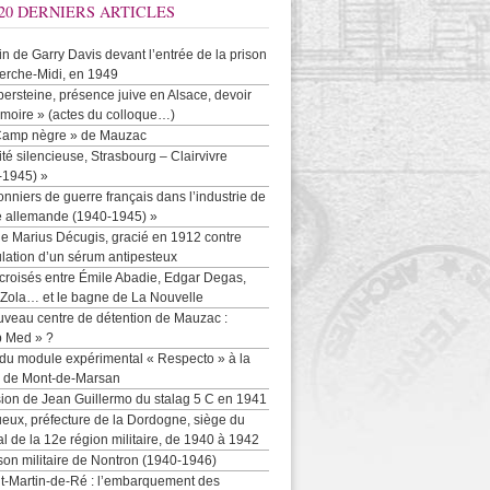
20 DERNIERS ARTICLES
-in de Garry Davis devant l’entrée de la prison
erche-Midi, en 1949
persteine, présence juive en Alsace, devoir
moire » (actes du colloque…)
Camp nègre » de Mauzac
ité silencieuse, Strasbourg – Clairvivre
-1945) »
onniers de guerre français dans l’industrie de
e allemande (1940-1945) »
e Marius Décugis, gracié en 1912 contre
ulation d’un sérum antipesteux
croisés entre Émile Abadie, Edgar Degas,
 Zola… et le bagne de La Nouvelle
uveau centre de détention de Mauzac :
b Med » ?
 du module expérimental « Respecto » à la
n de Mont-de-Marsan
sion de Jean Guillermo du stalag 5 C en 1941
eux, préfecture de la Dordogne, siège du
al de la 12e région militaire, de 1940 à 1942
son militaire de Nontron (1940-1946)
nt-Martin-de-Ré : l’embarquement des