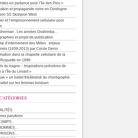
vistes en partance pour l’île des Pins »
cation et propagande noire en Dordogne :
tion SS Skorpion West
r et l’emprisonnement cellulaire pour
ts
Sherman : Les années Ovahimba…
raphies et projet de publication
p d’internement des Milles : enjeux
iels (1939-2013) par Cécile Denis
mation dans la chapelle cellulaire de la
e-Roquette en 1896
ts du bagne – Inspirations policières de
 à l’Île du Levant »
ae » un ballet théâtralisé du chorégraphe
allet sur les femmes tondues
 CATÉGORIES
ALITÉS
ères parutions
CAMPS…
 HOMMES…
PRISONS…