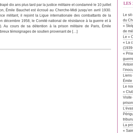
LES 
rapé dix ans plus tard par la justice militaire et condamné le 10 juillet
on, Émile Bauchet est écroué au Cherche-Midi jusqu’en avril 1930.
Le sit
e militant, il rejoint la Ligue internationale des combattants de la
du Ch
 en décembre 1958, le Comité national de résistance à la guerre et à
« Stol
. Au cours de sa détention à la prison militaire de Paris, Émile
de mé
breux témoignages de soutien provenant de […]
Le « 
« La c
(1939
« Pris
guerr
Antoin
l’inoc
Liens 
Émile
Le no
« Clu
Visite
priso
L’éva
Périgu
tribun
La pri
« Sai