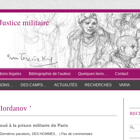
Justice militaire
ions légales
Bibliographie de l’auteur
Quelques liens…
Contact
ISONS…
DES CAMPS…
ACTUALITÉS
RECHERCHES
VARIA
. Iordanov ’
REC
oué à la prison militaire de Paris
Dernières parutions
,
DES HOMMES…
|
Pas de commentaire