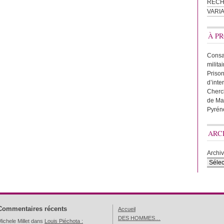
REC
VARI
À PR
Consac
milita
Prison
d’inte
Cherc
de Ma
Pyrén
ARC
Archi
Commentaires récents
Accueil
DES HOMMES…
ichele Millet
dans
Louis Piéchota :