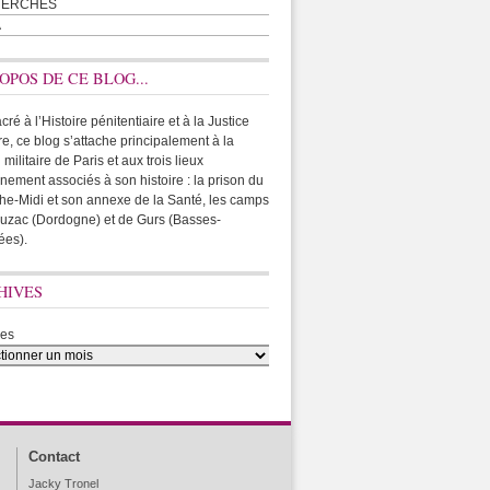
HERCHES
A
OPOS DE CE BLOG...
ré à l’Histoire pénitentiaire et à la Justice
ire, ce blog s’attache principalement à la
 militaire de Paris et aux trois lieux
rnement associés à son histoire : la prison du
he-Midi et son annexe de la Santé, les camps
uzac (Dordogne) et de Gurs (Basses-
ées).
HIVES
ves
Contact
Jacky Tronel