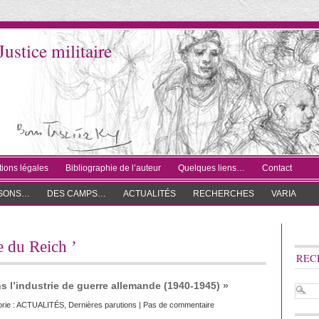
Justice militaire
ions légales
Bibliographie de l’auteur
Quelques liens…
Contact
ISONS…
DES CAMPS…
ACTUALITÉS
RECHERCHES
VARIA
ie du Reich ’
REC
s l’industrie de guerre allemande (1940-1945) »
rie :
ACTUALITÉS
,
Dernières parutions
|
Pas de commentaire