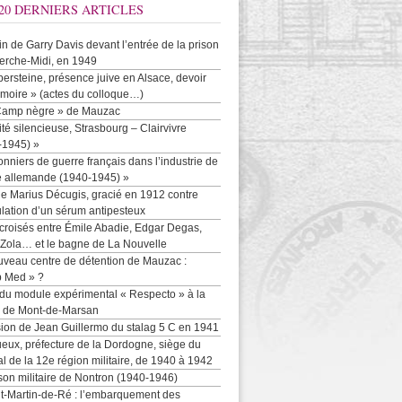
20 DERNIERS ARTICLES
-in de Garry Davis devant l’entrée de la prison
erche-Midi, en 1949
persteine, présence juive en Alsace, devoir
moire » (actes du colloque…)
Camp nègre » de Mauzac
ité silencieuse, Strasbourg – Clairvivre
-1945) »
onniers de guerre français dans l’industrie de
e allemande (1940-1945) »
e Marius Décugis, gracié en 1912 contre
ulation d’un sérum antipesteux
croisés entre Émile Abadie, Edgar Degas,
 Zola… et le bagne de La Nouvelle
uveau centre de détention de Mauzac :
b Med » ?
 du module expérimental « Respecto » à la
n de Mont-de-Marsan
sion de Jean Guillermo du stalag 5 C en 1941
eux, préfecture de la Dordogne, siège du
al de la 12e région militaire, de 1940 à 1942
son militaire de Nontron (1940-1946)
nt-Martin-de-Ré : l’embarquement des