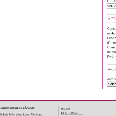
REC
VARI
À PR
Consac
milita
Prison
d’inte
Cherc
de Ma
Pyrén
ARC
Archi
Commentaires récents
Accueil
DES HOMMES…
ichele Millet
dans
Louis Piéchota :