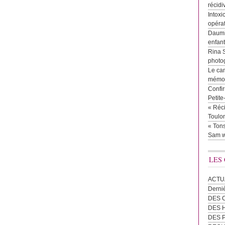
récidi
Intoxi
opéra
Daumie
enfan
Rina 
photog
Le cam
mémor
Confir
Petit
« Réci
Toulon
« Tons
Sam w
LES
ACTU
Derni
DES 
DES
DES 