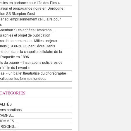
vistes en partance pour l’île des Pins »
cation et propagande noire en Dordogne :
tion SS Skorpion West
r et l’emprisonnement cellulaire pour
ts
Sherman : Les années Ovahimba…
raphies et projet de publication
p d’internement des Milles : enjeux
iels (1939-2013) par Cécile Denis
mation dans la chapelle cellulaire de la
e-Roquette en 1896
ts du bagne – Inspirations policières de
 à l’Île du Levant »
ae » un ballet théâtralisé du chorégraphe
allet sur les femmes tondues
 CATÉGORIES
ALITÉS
ères parutions
CAMPS…
 HOMMES…
PRISONS…