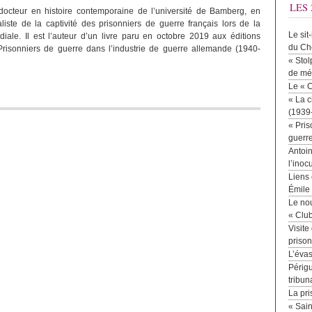
LES 
docteur en histoire contemporaine de l’université de Bamberg, en
liste de la captivité des prisonniers de guerre français lors de la
Le sit
ale. Il est l’auteur d’un livre paru en octobre 2019 aux éditions
du Ch
Prisonniers de guerre dans l’industrie de guerre allemande (1940-
« Stol
de mé
Le « 
« La c
(1939
« Pris
guerr
Antoin
l’inoc
Liens 
Émile
Le no
« Clu
Visite
priso
L’éva
Périgu
tribun
La pri
« Sai