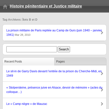
Histoire pénitentiaire et Justice militaire
Tag Archives: îlots B et D
La prison militaire de Paris repliée au Camp de Gurs (juin 1940 – janvier
1941)
Mar 28, 2010
Recent Posts
Pages
Le sit-in de Garry Davis devant l’entrée de la prison du Cherche-Midi, en
1949
« Stolpersteine, présence juive en Alsace, devoir de mémoire » (actes du
colloque…)
Le « Camp nègre » de Mauzac