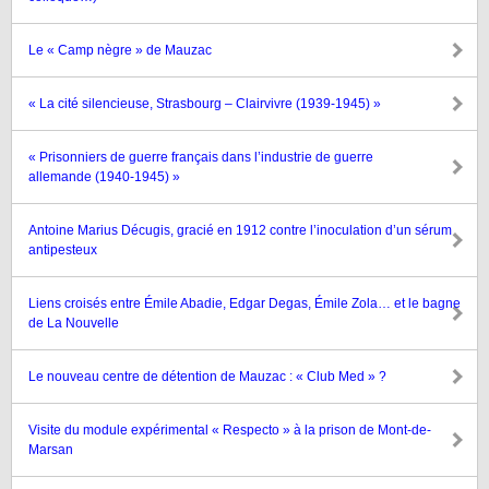
Le « Camp nègre » de Mauzac
« La cité silencieuse, Strasbourg – Clairvivre (1939-1945) »
« Prisonniers de guerre français dans l’industrie de guerre
allemande (1940-1945) »
Antoine Marius Décugis, gracié en 1912 contre l’inoculation d’un sérum
antipesteux
Liens croisés entre Émile Abadie, Edgar Degas, Émile Zola… et le bagne
de La Nouvelle
Le nouveau centre de détention de Mauzac : « Club Med » ?
Visite du module expérimental « Respecto » à la prison de Mont-de-
Marsan