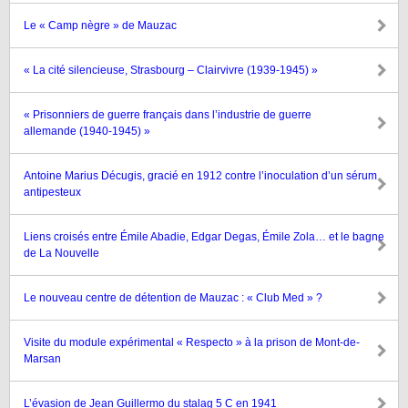
Le « Camp nègre » de Mauzac
« La cité silencieuse, Strasbourg – Clairvivre (1939-1945) »
« Prisonniers de guerre français dans l’industrie de guerre
allemande (1940-1945) »
Antoine Marius Décugis, gracié en 1912 contre l’inoculation d’un sérum
antipesteux
Liens croisés entre Émile Abadie, Edgar Degas, Émile Zola… et le bagne
de La Nouvelle
Le nouveau centre de détention de Mauzac : « Club Med » ?
Visite du module expérimental « Respecto » à la prison de Mont-de-
Marsan
L’évasion de Jean Guillermo du stalag 5 C en 1941