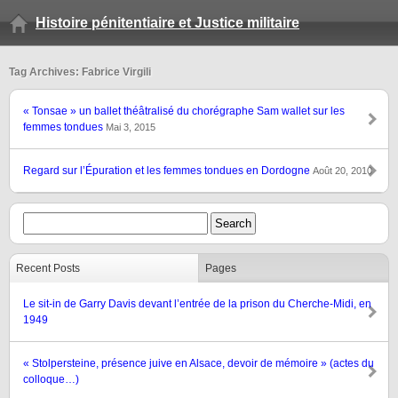
Histoire pénitentiaire et Justice militaire
Tag Archives: Fabrice Virgili
« Tonsae » un ballet théâtralisé du chorégraphe Sam wallet sur les
femmes tondues
Mai 3, 2015
Regard sur l’Épuration et les femmes tondues en Dordogne
Août 20, 2010
Recent Posts
Pages
Le sit-in de Garry Davis devant l’entrée de la prison du Cherche-Midi, en
1949
« Stolpersteine, présence juive en Alsace, devoir de mémoire » (actes du
colloque…)