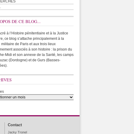
HERCHES
A
OPOS DE CE BLOG...
ré à l’Histoire pénitentiaire et à la Justice
ire, ce blog s’attache principalement à la
 militaire de Paris et aux trois lieux
rnement associés à son histoire : la prison du
he-Midi et son annexe de la Santé, les camps
uzac (Dordogne) et de Gurs (Basses-
ées).
HIVES
ves
Contact
Jacky Tronel