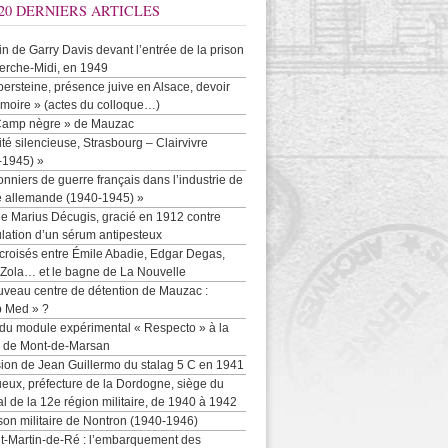
20 DERNIERS ARTICLES
-in de Garry Davis devant l’entrée de la prison
erche-Midi, en 1949
persteine, présence juive en Alsace, devoir
moire » (actes du colloque…)
Camp nègre » de Mauzac
ité silencieuse, Strasbourg – Clairvivre
-1945) »
onniers de guerre français dans l’industrie de
e allemande (1940-1945) »
e Marius Décugis, gracié en 1912 contre
ulation d’un sérum antipesteux
croisés entre Émile Abadie, Edgar Degas,
 Zola… et le bagne de La Nouvelle
uveau centre de détention de Mauzac :
b Med » ?
 du module expérimental « Respecto » à la
n de Mont-de-Marsan
sion de Jean Guillermo du stalag 5 C en 1941
eux, préfecture de la Dordogne, siège du
al de la 12e région militaire, de 1940 à 1942
son militaire de Nontron (1940-1946)
nt-Martin-de-Ré : l’embarquement des