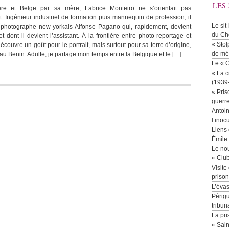
LES 
re et Belge par sa mère, Fabrice Monteiro ne s’orientait pas
t. Ingénieur industriel de formation puis mannequin de profession, il
Le sit
 photographe new-yorkais Alfonse Pagano qui, rapidement, devient
du Ch
dont il devient l’assistant. À la frontière entre photo-reportage et
« Stol
écouvre un goût pour le portrait, mais surtout pour sa terre d’origine,
de mé
i au Benin. Adulte, je partage mon temps entre la Belgique et le […]
Le « 
« La c
(1939
« Pris
guerr
Antoin
l’inoc
Liens 
Émile
Le no
« Clu
Visite
priso
L’éva
Périgu
tribun
La pri
« Sai