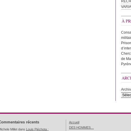
REC
VARI
À PR
Consac
milita
Prison
d’inte
Cherc
de Ma
Pyrén
ARC
Archi
Commentaires récents
Accueil
DES HOMMES…
ichele Millet
dans
Louis Piéchota :