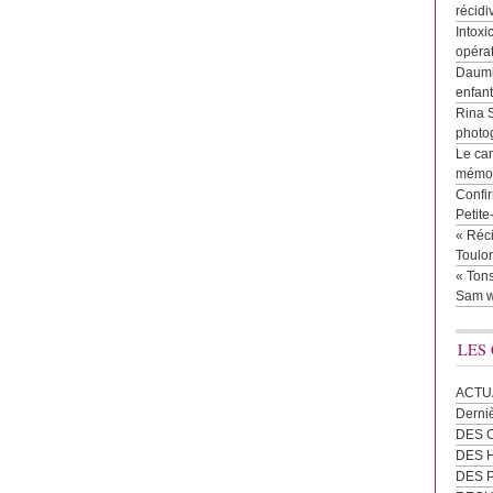
récidi
Intoxi
opéra
Daumie
enfan
Rina 
photog
Le cam
mémor
Confir
Petit
« Réci
Toulon
« Tons
Sam w
LES
ACTU
Derni
DES 
DES
DES 