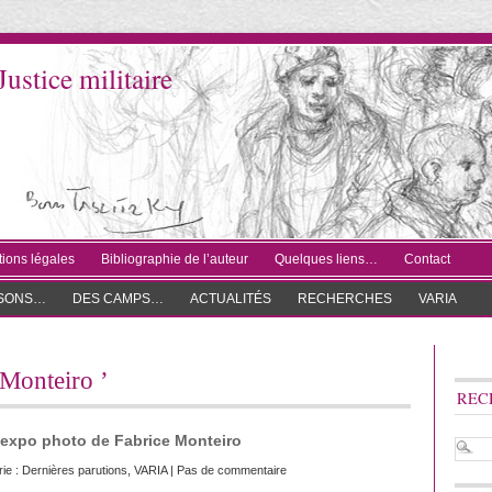
Justice militaire
ions légales
Bibliographie de l’auteur
Quelques liens…
Contact
ISONS…
DES CAMPS…
ACTUALITÉS
RECHERCHES
VARIA
 Monteiro ’
REC
, expo photo de Fabrice Monteiro
ie :
Dernières parutions
,
VARIA
|
Pas de commentaire