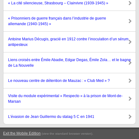
« La cité silencieuse, Strasbourg – Clairvivre (1939-1945) »
« Prisonniers de guerre français dans l’industrie de guerre
allemande (1940-1945) »
Antoine Marius Décugis, gracié en 1912 contre l’inoculation d’un sérum
antipesteux
Liens croisés entre Émile Abadie, Edgar Degas, Émile Zola… et le bagne
de La Nouvelle
Le nouveau centre de détention de Mauzac : « Club Med » ?
Visite du module expérimental « Respecto » à la prison de Mont-de-
Marsan
L’évasion de Jean Guillermo du stalag 5 C en 1941
Exit the Mobile Edition
.
(view the standard browser version)