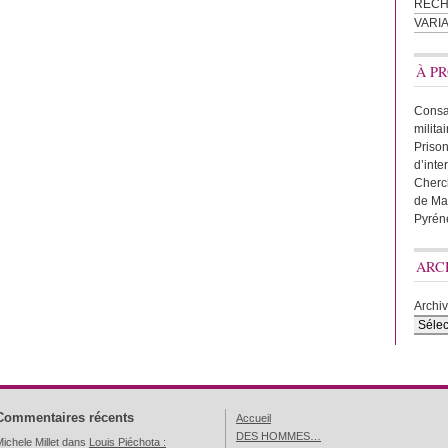
REC
VARI
À PR
Consac
milita
Prison
d’inte
Cherc
de Ma
Pyrén
ARC
Archi
Commentaires récents
Accueil
DES HOMMES…
ichele Millet
dans
Louis Piéchota :