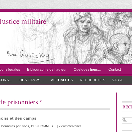
Justice militaire
ions légales
Bibliographie de l’auteur
Quelques liens…
Contact
ISONS…
DES CAMPS…
ACTUALITÉS
RECHERCHES
VARIA
 de prisonniers ’
REC
isons et des camps
:
Dernières parutions
,
DES HOMMES…
|
2 commentaires