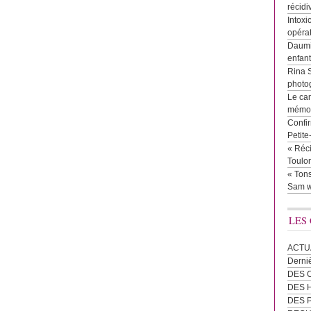
récidi
Intoxi
opéra
Daumie
enfan
Rina 
photog
Le cam
mémor
Confir
Petit
« Réci
Toulon
« Tons
Sam w
LES
ACTU
Derni
DES 
DES
DES 