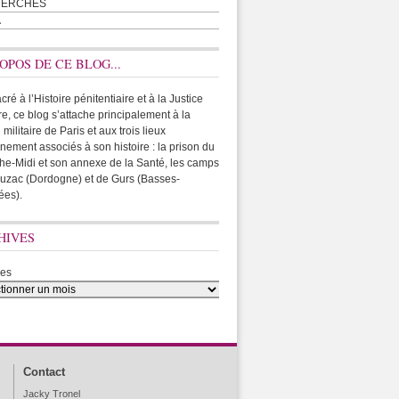
HERCHES
A
OPOS DE CE BLOG...
ré à l’Histoire pénitentiaire et à la Justice
ire, ce blog s’attache principalement à la
 militaire de Paris et aux trois lieux
rnement associés à son histoire : la prison du
he-Midi et son annexe de la Santé, les camps
uzac (Dordogne) et de Gurs (Basses-
ées).
HIVES
ves
Contact
Jacky Tronel