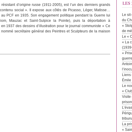
LES 
re résistant d’origine russe (1911-2005), est l’un des derniers grands
à contenu social ». Il expose aux côtés de Picasso, Léger, Matisse…
Le sit
re au PCF en 1935. Son engagement politique pendant la Guerre lui
du Ch
Riom, Mauzac et Saint-Sulpice la Pointe), puis la déportation à
« Stol
e en 1937 des dessins d’illustration pour le journal communiste « Ce
de mé
est nommé secrétaire général des Peintres et Sculpteurs de la maison
Le « 
« La c
(1939
« Pris
guerr
Antoin
l’inoc
Liens 
Émile
Le no
« Clu
Visite
priso
L’éva
Périgu
tribun
La pri
« Sai