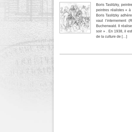
Boris Taslitzky, peint
peintres réalistes « 
Boris Taslitzky adhè
vaut l’internement (
Buchenwald. Il réalis
soir » . En 1938, il 
de la culture de […]