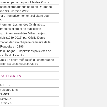
vistes en partance pour l’île des Pins »
cation et propagande noire en Dordogne :
tion SS Skorpion West
r et l’emprisonnement cellulaire pour
ts
Sherman : Les années Ovahimba…
raphies et projet de publication
p d’internement des Milles : enjeux
iels (1939-2013) par Cécile Denis
mation dans la chapelle cellulaire de la
e-Roquette en 1896
ts du bagne – Inspirations policières de
 à l’Île du Levant »
ae » un ballet théâtralisé du chorégraphe
allet sur les femmes tondues
 CATÉGORIES
ALITÉS
ères parutions
CAMPS…
 HOMMES…
PRISONS…