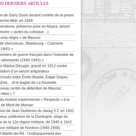
20 DERNIERS ARTICLES
-in de Garry Davis devant l’entrée de la prison
erche-Midi, en 1949
persteine, présence juive en Alsace, devoir
moire » (actes du colloque…)
Camp nègre » de Mauzac
ité silencieuse, Strasbourg – Clairvivre
-1945) »
onniers de guerre français dans l’industrie de
e allemande (1940-1945) »
e Marius Décugis, gracié en 1912 contre
ulation d’un sérum antipesteux
croisés entre Émile Abadie, Edgar Degas,
 Zola… et le bagne de La Nouvelle
uveau centre de détention de Mauzac :
b Med » ?
 du module expérimental « Respecto » à la
n de Mont-de-Marsan
sion de Jean Guillermo du stalag 5 C en 1941
eux, préfecture de la Dordogne, siège du
al de la 12e région militaire, de 1940 à 1942
son militaire de Nontron (1940-1946)
nt-Martin-de-Ré : l’embarquement des